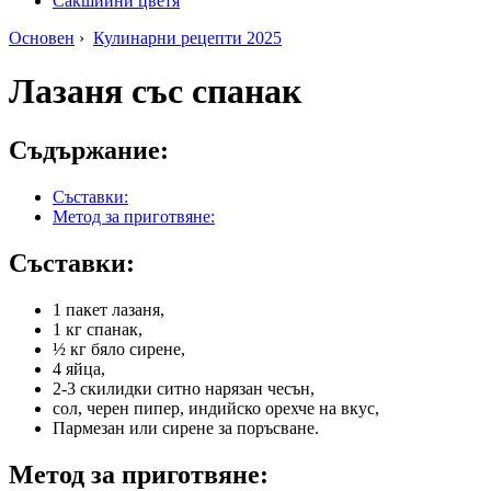
Сакшийни цветя
Основен
›
Кулинарни рецепти 2025
Лазаня със спанак
Съдържание:
Съставки:
Метод за приготвяне:
Съставки:
1 пакет лазаня,
1 кг спанак,
½ кг бяло сирене,
4 яйца,
2-3 скилидки ситно нарязан чесън,
сол, черен пипер, индийско орехче на вкус,
Пармезан или сирене за поръсване.
Метод за приготвяне: