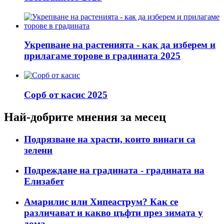
Укрепване на растенията - как да изберем и
прилагаме торове в градината 2025
Сорб от касис 2025
Най-добрите мнения за месец
Подрязване на храсти, които винаги са
зелени
Подреждане на градината - градината на
Елизабет
Амарилис или Хипеаструм? Как се
различават и какво цъфти през зимата у
дома