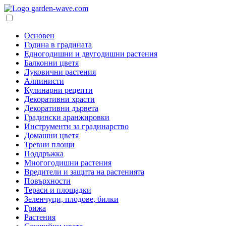
Основен
Година в градината
Едногодишни и двугодишни растения
Балконни цветя
Луковични растения
Алпинисти
Кулинарни рецепти
Декоративни храсти
Декоративни дървета
Градински аранжировки
Инструменти за градинарство
Домашни цветя
Тревни площи
Поддръжка
Многогодишни растения
Вредители и защита на растенията
Повърхности
Тераси и площадки
Зеленчуци, плодове, билки
Грижа
Растения