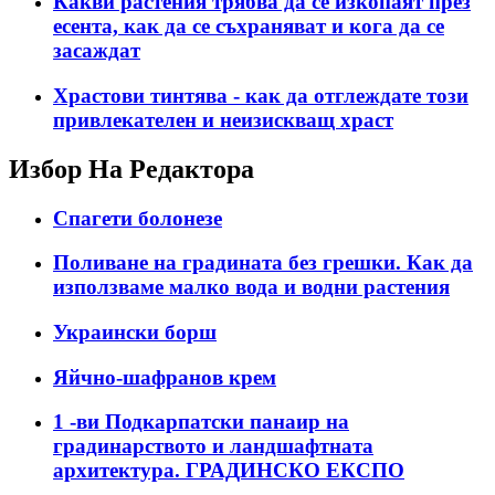
Какви растения трябва да се изкопаят през
есента, как да се съхраняват и кога да се
засаждат
Храстови тинтява - как да отглеждате този
привлекателен и неизискващ храст
Избор На Редактора
Спагети болонезе
Поливане на градината без грешки. Как да
използваме малко вода и водни растения
Украински борш
Яйчно-шафранов крем
1 -ви Подкарпатски панаир на
градинарството и ландшафтната
архитектура. ГРАДИНСКО ЕКСПО