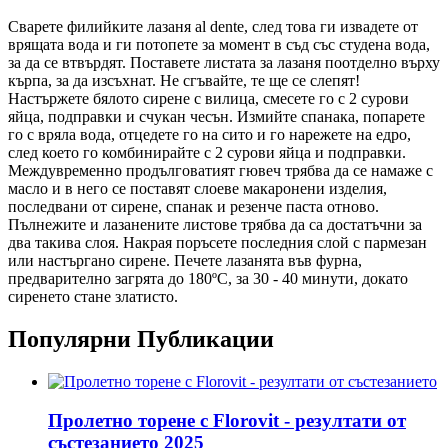
Сварете филийките лазаня al dente, след това ги извадете от
врящата вода и ги потопете за момент в съд със студена вода,
за да се втвърдят. Поставете листата за лазаня поотделно върху
кърпа, за да изсъхнат. Не сгъвайте, те ще се слепят!
Настържете бялото сирене с вилица, смесете го с 2 сурови
яйца, подправки и счукан чесън. Измийте спанака, попарете
го с вряла вода, отцедете го на сито и го нарежете на едро,
след което го комбинирайте с 2 сурови яйца и подправки.
Междувременно продълговатият гювеч трябва да се намаже с
масло и в него се поставят слоеве макаронени изделия,
последвани от сирене, спанак и резенче паста отново.
Пълнежите и лазанените листове трябва да са достатъчни за
два такива слоя. Накрая поръсете последния слой с пармезан
или настъргано сирене. Печете лазанята във фурна,
предварително загрята до 180ºC, за 30 - 40 минути, докато
сиренето стане златисто.
Популярни Публикации
Пролетно торене с Florovit - резултати от
състезанието 2025