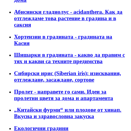
Абисински гладиолус - acidanthera. Как да
отглеждаме това растение в градина и в
саксия
Хортензии в градината - градината на
Касия
Шишарки в градината - какво да правим с
тях и какви са техните предимства
Сибирски ирис (Siberian iris): изисквания,
отглеждане, засаждане, сортове
Пролет - направете го сами. Идеи за
пролетни цветя за дома и апартамента
„Китайски фурми“ или плодове от хинап.
Вкусна и здравословна закуска
Екологични градини