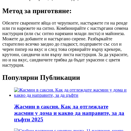
Метод за приготвяне:
Обелете сварените яйца от черупките, настържете ги на ренде
или ги нарежете на ситно. Комбинирайте с настъргани семена
настурция (или със ситно нарязани млади листа) и майонеза.
Можете да добавите и настъргано сирене. Разбъркайте
старателно всичко заедно до гладкост, подправете със сол и
черен пипер на вкус и след това сервирайте върху крекери,
крутони, сандвичи или върху листа настурция. За да украсите,
но и на вкус, сандвичите трябва да бъдат украсени с цветя
настурция.
Популярни Публикации
Жасмин в саксия. Как да отглеждате
жасмин у дома и какво да направите, за да
цъфти 2025