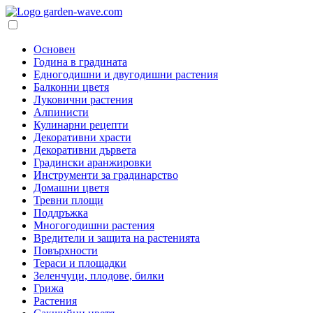
Основен
Година в градината
Едногодишни и двугодишни растения
Балконни цветя
Луковични растения
Алпинисти
Кулинарни рецепти
Декоративни храсти
Декоративни дървета
Градински аранжировки
Инструменти за градинарство
Домашни цветя
Тревни площи
Поддръжка
Многогодишни растения
Вредители и защита на растенията
Повърхности
Тераси и площадки
Зеленчуци, плодове, билки
Грижа
Растения