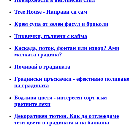
Tree House - Направи си сам
Крем супа от зелен фасул и броколи
Тиквички, пълнени с кайма
Каскада, поток, фонтан или извор? Ами
малката градина?
Почивай в градината
Градински пръскачки - ефективно поливане
на градината
Бодливи цветя - интересен сорт към
цветните лехи
Декоративен тютюн. Как да отглеждаме
тези цветя в градината и на балкона