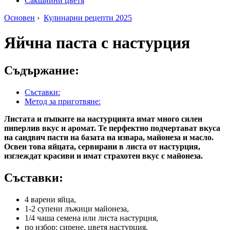
Сакшийни цветя
Основен
›
Кулинарни рецепти 2025
Яйчна паста с настурция
Съдържание:
Съставки:
Метод за приготвяне:
Листата и пъпките на настурцията имат много силен
пиперлив вкус и аромат. Те перфектно подчертават вкуса
на сандвич пасти на базата на извара, майонеза и масло.
Освен това яйцата, сервирани в листа от настурция,
изглеждат красиви и имат страхотен вкус с майонеза.
Съставки:
4 варени яйца,
1-2 супени лъжици майонеза,
1/4 чаша семена или листа настурция,
по избор: сирене, цветя настурция.