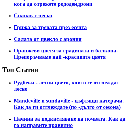
кога да отрежете рододендрони
Спанак с чесън
Грижа за тревата през есента
Салата от цвекло с арония
Оранжеви цветя за градината и балкона.
Препоръчваме най -красивите цветя
Топ Статии
Рудбеки - летни цветя, които се отглеждат
лесно
Mandeville и sundaville - цъфтящи катерачи.
Как да ги отглеждате (по -дълго от сезона)
Начини за подкисляване на почвата. Как да
го направите правилно