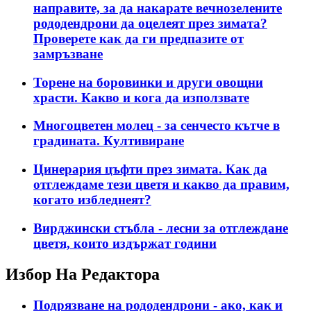
направите, за да накарате вечнозелените
рододендрони да оцелеят през зимата?
Проверете как да ги предпазите от
замръзване
Торене на боровинки и други овощни
храсти. Какво и кога да използвате
Многоцветен молец - за сенчесто кътче в
градината. Култивиране
Цинерария цъфти през зимата. Как да
отглеждаме тези цветя и какво да правим,
когато избледнеят?
Вирджински стъбла - лесни за отглеждане
цветя, които издържат години
Избор На Редактора
Подрязване на рододендрони - ако, как и