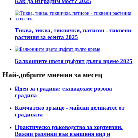
Как да изградим мост? 2025
Тиква, тиква, тиквички, патисон - тиквени
растения за есента 2025
Балконните цветя цъфтят дълго време 2025
Най-добрите мнения за месец
Идея за градина: създадохме розова
градина
Камчатско зрънце - майски деликатес от
градината
Практическо ръководство за хортензии.
Важни разлики във външния вид и