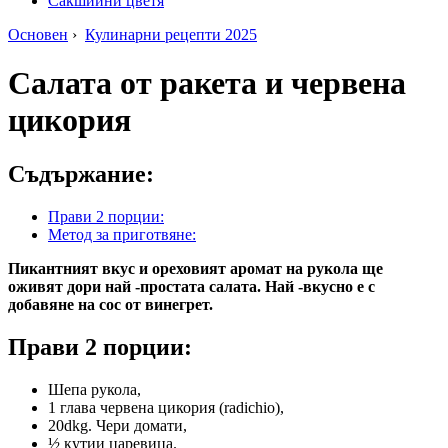
Сакшийни цветя
Основен
›
Кулинарни рецепти 2025
Салата от ракета и червена
цикория
Съдържание:
Прави 2 порции:
Метод за приготвяне:
Пикантният вкус и ореховият аромат на рукола ще
оживят дори най -простата салата. Най -вкусно е с
добавяне на сос от винегрет.
Прави 2 порции:
Шепа рукола,
1 глава червена цикория (radichio),
20dkg. Чери домати,
½ кутии царевица.