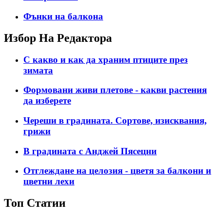
Фънки на балкона
Избор На Редактора
С какво и как да храним птиците през
зимата
Формовани живи плетове - какви растения
да изберете
Череши в градината. Сортове, изисквания,
грижи
В градината с Анджей Пясецни
Отглеждане на целозия - цветя за балкони и
цветни лехи
Топ Статии