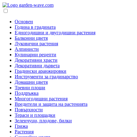
Основен
Година в градината
Едногодишни и двугодишни растения
Балконни цветя
Луковични растения
Алпинисти
Кулинарни рецепти
Декоративни храсти
Декоративни дървета
Градински аранжировки
Инструменти за градинарство
Домашни цветя
Тревни площи
Поддръжка
Многогодишни растения
Вредители и защита на растенията
Повърхности
Тераси и площадки
Зеленчуци, плодове, билки
Грижа
Растения