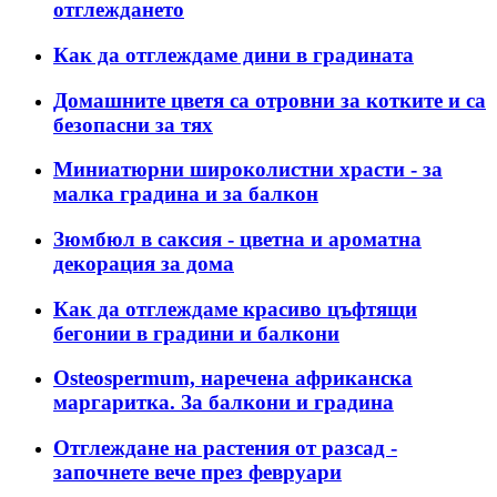
отглеждането
Как да отглеждаме дини в градината
Домашните цветя са отровни за котките и са
безопасни за тях
Миниатюрни широколистни храсти - за
малка градина и за балкон
Зюмбюл в саксия - цветна и ароматна
декорация за дома
Как да отглеждаме красиво цъфтящи
бегонии в градини и балкони
Osteospermum, наречена африканска
маргаритка. За балкони и градина
Отглеждане на растения от разсад -
започнете вече през февруари