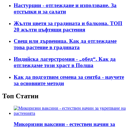
Настурции - отглеждане и използване. За
отстъпки и за салати
Жълти цветя за градината и балкона. ТОП
20 жълти цъфтящи растения
Свещ или дървеница. Как да отглеждаме
това растение в градината
Индийска лагерстромия - „обед“. Как да
отглеждаме този храст в Полша
Как да подготвим семена за сеитба - научете
за основните методи
Топ Статии
Микоризни ваксини - естествен начин за