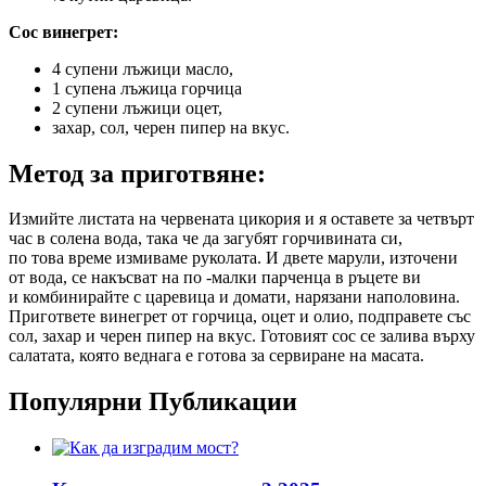
Сос винегрет:
4 супени лъжици масло,
1 супена лъжица горчица
2 супени лъжици оцет,
захар, сол, черен пипер на вкус.
Метод за приготвяне:
Измийте листата на червената цикория и я оставете за четвърт
час в солена вода, така че да загубят горчивината си,
по това време измиваме руколата. И двете марули, източени
от вода, се накъсват на по -малки парченца в ръцете ви
и комбинирайте с царевица и домати, нарязани наполовина.
Пригответе винегрет от горчица, оцет и олио, подправете със
сол, захар и черен пипер на вкус. Готовият сос се залива върху
салатата, която веднага е готова за сервиране на масата.
Популярни Публикации