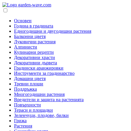
Основен
Година в градината
Едногодишни и двугодишни растения
Балконни цветя
Луковични растения
Алпинисти
Кулинарни рецепти
Декоративни храсти
Декоративни дървета
Градински аранжировки
Инструменти за градинарство
Домашни цветя
Тревни площи
Поддръжка
Многогодишни растения
Вредители и защита на растенията
Повърхности
Тераси и площадки
Зеленчуци, плодове, билки
Грижа
Растения