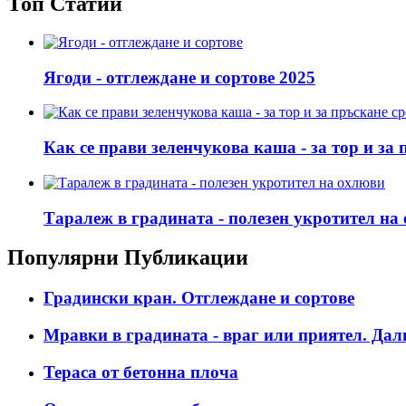
Топ Статии
Ягоди - отглеждане и сортове 2025
Как се прави зеленчукова каша - за тор и за
Таралеж в градината - полезен укротител на
Популярни Публикации
Градински кран. Отглеждане и сортове
Мравки в градината - враг или приятел. Дали
Тераса от бетонна плоча