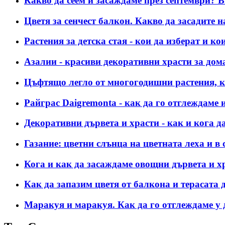
Какво да сеем и засаждаме през септември? В
Цветя за сенчест балкон. Какво да засадите н
Растения за детска стая - кои да изберат и 
Азалии - красиви декоративни храсти за до
Цъфтящо легло от многогодишни растения, ко
Райграс Daigremonta - как да го отглеждаме 
Декоративни дървета и храсти - как и кога д
Газание: цветни слънца на цветната леха и в 
Кога и как да засаждаме овощни дървета и х
Как да запазим цветя от балкона и терасата 
Маракуя и маракуя. Как да го отглеждаме у