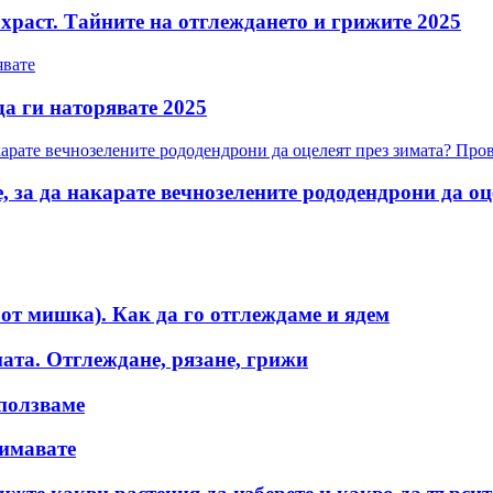
 храст. Тайните на отглеждането и грижите 2025
да ги наторявате 2025
 за да накарате вечнозелените рододендрони да оц
от мишка). Как да го отглеждаме и ядем
ната. Отглеждане, рязане, грижи
зползваме
нимавате