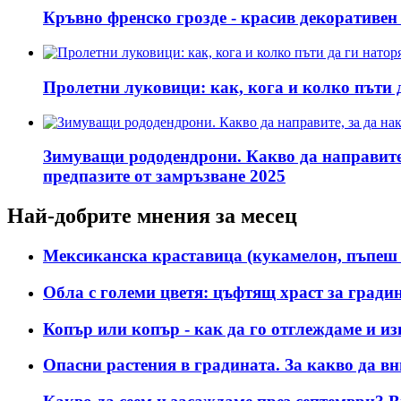
Кръвно френско грозде - красив декоративен
Пролетни луковици: как, кога и колко пъти 
Зимуващи рододендрони. Какво да направите,
предпазите от замръзване 2025
Най-добрите мнения за месец
Мексиканска краставица (кукамелон, пъпеш 
Обла с големи цветя: цъфтящ храст за гради
Копър или копър - как да го отглеждаме и и
Опасни растения в градината. За какво да в