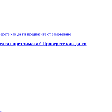
елеят през зимата? Проверете как да ги