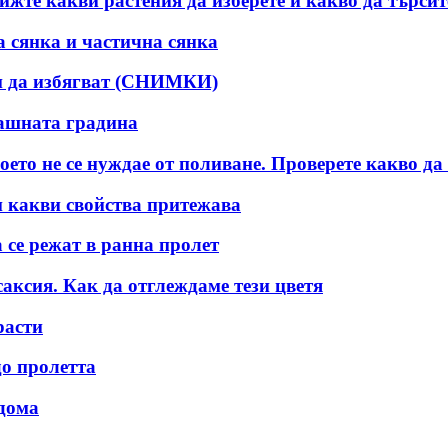
ижте какви растения да изберете и какво да търсит
а сянка и частична сянка
кои да избягват (СНИМКИ)
машната градина
ето не се нуждае от поливане. Проверете какво да 
и какви свойства притежава
а се режат в ранна пролет
саксия. Как да отглеждаме тези цветя
расти
до пролетта
 дома