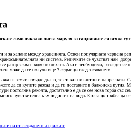
та
искате само няколко листа маруля за сандвичите си всяка сут
ти и за хапане между храненията. Освен популярната червена ре
раносмилателната ни система. Репичките се чувстват най -добре 
 се разпръскват рядко по лехата. Ако е необходимо, разсадът се пр
колта може да се получи още 3 седмици след засяването.
държат в земята твърде дълго, те стават пикантни и напрегнати. С
можете да си купите разсад и да ги поставите в балконска кутия. 
игури постоянна реколта, достатъчно е да се сее нова торба със с
 много чувствителна към недостиг на вода. Ето защо трябва да се 