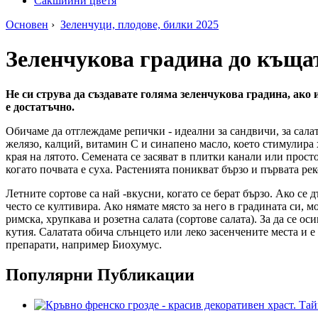
Сакшийни цветя
Основен
›
Зеленчуци, плодове, билки 2025
Зеленчукова градина до къща
Не си струва да създавате голяма зеленчукова градина, ако 
е достатъчно.
Обичаме да отглеждаме репички - идеални за сандвичи, за сала
желязо, калций, витамин С и синапено масло, което стимулира х
края на лятото. Семената се засяват в плитки канали или просто
когато почвата е суха. Растенията поникват бързо и първата ре
Летните сортове са най -вкусни, когато се берат бързо. Ако се 
често се култивира. Ако нямате място за него в градината си, 
римска, хрупкава и розетна салата (сортове салата). За да се ос
кутия. Салатата обича слънцето или леко засенчените места и е
препарати, например Биохумус.
Популярни Публикации