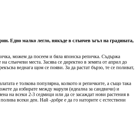
рин. Едно малко легло, някъде в слънчев ъгъл на градината,
пичка, можем да посеем и бяла японска репичка. Съдържа
на слънчеви места. Засява се директно в земята от април до
екъсва веднага щом се появи. За да растат бързо, те се поливат,
алатата е толкова популярна, колкото и репичките, а също така
Можете да избирате между маруля (идеална за сандвичи) и
емена на всеки 2-3 седмици или да се засаждат нови растения в
полива всеки ден. Най -добре е да го наторите с естествени