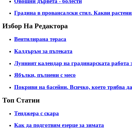
Овощни дървета - болести
Градина в провансалски стил. Какви растен
Избор На Редактора
Вентилирана тераса
Калдъръм за пътеката
Лунният календар на градинарската работа 
Ябълки, пълнени с месо
Покриви на басейни. Всичко, което трябва да
Топ Статии
Тенджера с скара
Как да подготвим езерце за зимата