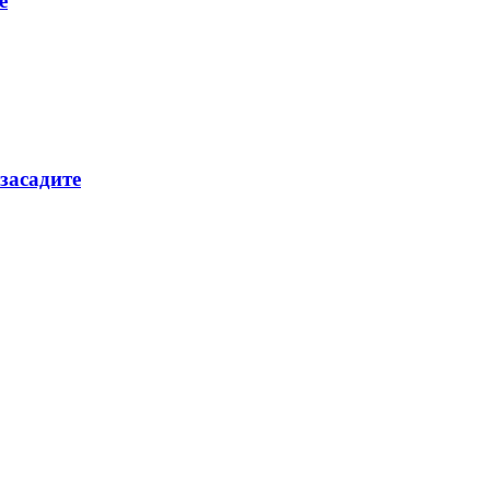
е
засадите