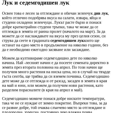
Лук и седемгодишен лук
Освен това е лесен за отглеждане и обичан зеленчук
див лук
,
който отлично подобрява вкуса на салати, извара, яйца и
студени охладени зеленчуци. Лукът расте бързо и понася
добре краткотрайни студени тръпки, така че може да се
отглежда в земята от ранна пролет (началото на март). За да
можете да се наслаждавате на вкуса му през целия сезон, си
струва да сеете в градината
седемгодишен лук
които ще
останат на едно място в продължение на няколко години, без
да е необходимо ежегодно засяване или засаждане.
Можем да култивираме седемгодишно дете по няколко
начина. Най -лесният начин е да посеете семената директно в
земята през втората половина на април. По този начин ще
получим много растения на ниска цена, но в случай на твърде
гъста сеитба, ще трябва да си вземем почивка. Седемгодишно
дете може да се отглежда и от разсад, засаден в земята в края
на май и юни, или можем да получим нови растения, като
разделим порасналите (в края на април и май).
Седемгодишно момиче понася добре ниските температури,
така че не се нуждае от зимно покритие. Въпреки това, за да
се развие добре, той очаква слънчево място за отглеждане и
плодородна, хумусна, постоянно леко влажна почва.