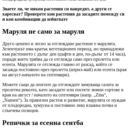
Знаете ли, че някои растения си навредят, а други се
харесват? Проверете кои растения да засадите помежду си
и кои комбинации да избягвате
Маруля не само за маруля
Друго ценено и лесно за отглеждане растение е марулята.
Зеленчукът има кратък вегетационен период, но принадлежи
към растението с дълъг ден (цъфти в ден, по-дълъг от 14 часа),
поради което трябва да се отглежда само през пролетта или
есента. Марулята се отглежда главно от разсад, който се
засажда постоянно през пролетта (април-май) или есента (края
на август-началото на септември).
Можете също да опитате да отглеждате зимуваща салата за
пролетна реколта, като засадите или посеете зимни сортове в
края на август / началото на септември (напр. „Zina“,
„Nansen“). За правилен растеж и развитие, марулята се нуждае
от плодородна, хумусна и постоянно леко влажна почва и
слънчева позиция.
Репички за есенна сеитба