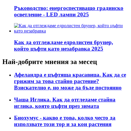
Ръководство: енергоспестяващо градинско
осветление - LED лампи 2025
Как да отглеждаме едролистен брунер,
който цъфти като незабравка 2025
Най-добрите мнения за месец
Афеландра е цъфтяща красавица. Как да се
грижим за това стайно растение?
Взискателно е, но може да бъде постоянно
Чаша Иглика. Как да отгледаме стайна
иглика, която цъфти през зимата
Биохумус - какво е това, колко често да
използвате този тор и за кои растения