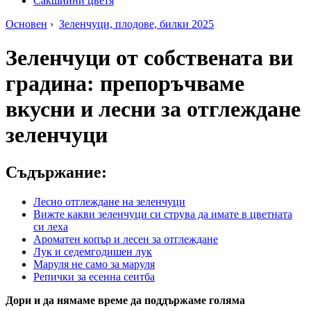
Сакшийни цветя
Основен
›
Зеленчуци, плодове, билки 2025
Зеленчуци от собствената ви
градина: препоръчваме
вкусни и лесни за отглеждане
зеленчуци
Съдържание:
Лесно отглеждане на зеленчуци
Вижте какви зеленчуци си струва да имате в цветната
си леха
Ароматен копър и лесен за отглеждане
Лук и седемгодишен лук
Маруля не само за маруля
Репички за есенна сеитба
Дори и да нямаме време да поддържаме голяма