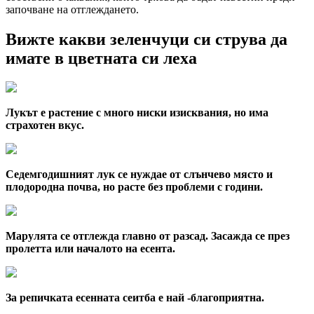
започване на отглеждането.
Вижте какви зеленчуци си струва да
имате в цветната си леха
Лукът е растение с много ниски изисквания, но има
страхотен вкус.
Седемгодишният лук се нуждае от слънчево място и
плодородна почва, но расте без проблеми с години.
Марулята се отглежда главно от разсад. Засажда се през
пролетта или началото на есента.
За репичката есенната сеитба е най -благоприятна.