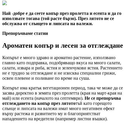
Най -добре е да сеете копър през пролетта и есента и да го
използвате тогава (той расте бързо). През лятото не се
обслужва от слънцето и липсата на валежи.
Препоръчваме статии
Ароматен копър и лесен за отглеждане
Копърът е много здраво и ароматно растение, използвано
главно като подправка, подобряващо вкуса на много салати,
салати, извара и риба, ястия и зеленчукови ястия. Растението
не е трудно за отглеждане и не изисква специални грижи,
освен плевене и поливане по време на суша.
Копърът има кратък вегетационен период, така че може да се
засява директно в земята през пролетта (края на март-края на
май) или есента (началото на септември).
Не се препоръчва
отглеждането на копър през лятото
тъй като горещото
слънце и липсата на валежи имат много негативен ефект
върху растежа и развитието му и благоприятстват
нападението на вредители (например листни въшки).