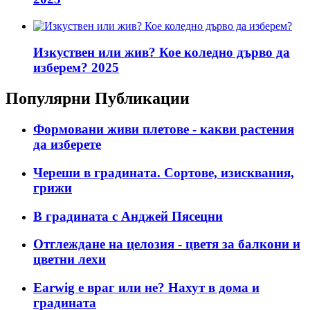
Изкуствен или жив? Кое коледно дърво да
изберем? 2025
Популярни Публикации
Формовани живи плетове - какви растения
да изберете
Череши в градината. Сортове, изисквания,
грижи
В градината с Анджей Пясецни
Отглеждане на целозия - цветя за балкони и
цветни лехи
Earwig е враг или не? Нахут в дома и
градината