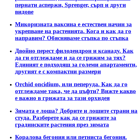
пернати аспержи, Sprenger, сърп и други
видове
Микоризната ваксина е естествен начин за
укрепване на растенията. Кога и как да го
направим? Обясняваме стъпка по стъпка
Двойно перест филодендрон и ксанаду. Как
да ги отглеждаме и да се грижим за тях?
Единият е подходящ за големи апартаменти,
другият е с компактни размери
Orchid oncidium, или пеперуда. Как да го
отглеждаме така, че да цъфти? Вижте какво
е важно в грижата за тази орхидея
Зимата е лоша? Добрите и лошите страни на
студа. Разберете как да се грижите за
градинските растения през зимата
Коралова бегония или петниста бегония.