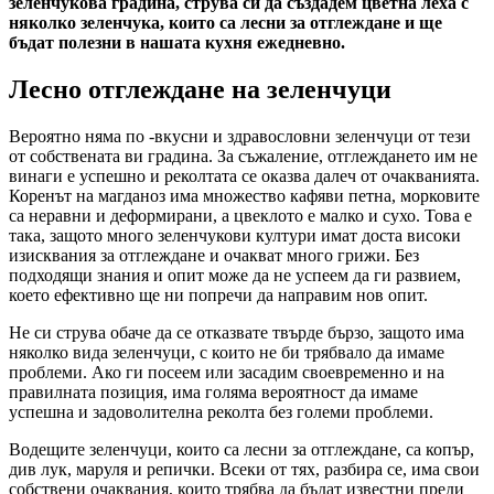
зеленчукова градина, струва си да създадем цветна леха с
няколко зеленчука, които са лесни за отглеждане и ще
бъдат полезни в нашата кухня ежедневно.
Лесно отглеждане на зеленчуци
Вероятно няма по -вкусни и здравословни зеленчуци от тези
от собствената ви градина. За съжаление, отглеждането им не
винаги е успешно и реколтата се оказва далеч от очакванията.
Коренът на магданоз има множество кафяви петна, морковите
са неравни и деформирани, а цвеклото е малко и сухо. Това е
така, защото много зеленчукови култури имат доста високи
изисквания за отглеждане и очакват много грижи. Без
подходящи знания и опит може да не успеем да ги развием,
което ефективно ще ни попречи да направим нов опит.
Не си струва обаче да се отказвате твърде бързо, защото има
няколко вида зеленчуци, с които не би трябвало да имаме
проблеми. Ако ги посеем или засадим своевременно и на
правилната позиция, има голяма вероятност да имаме
успешна и задоволителна реколта без големи проблеми.
Водещите зеленчуци, които са лесни за отглеждане, са копър,
див лук, маруля и репички. Всеки от тях, разбира се, има свои
собствени очаквания, които трябва да бъдат известни преди