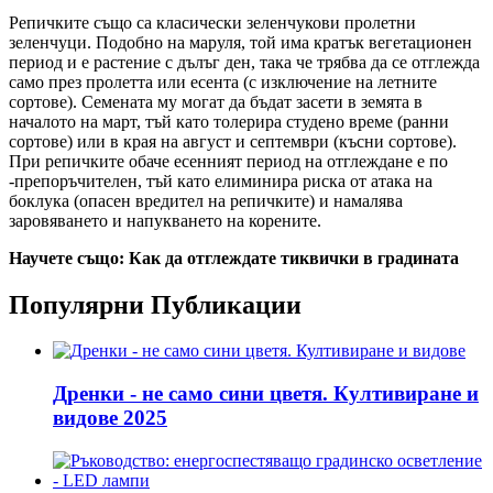
Репичките също са класически зеленчукови пролетни
зеленчуци. Подобно на маруля, той има кратък вегетационен
период и е растение с дълъг ден, така че трябва да се отглежда
само през пролетта или есента (с изключение на летните
сортове). Семената му могат да бъдат засети в земята в
началото на март, тъй като толерира студено време (ранни
сортове) или в края на август и септември (късни сортове).
При репичките обаче есенният период на отглеждане е по
-препоръчителен, тъй като елиминира риска от атака на
боклука (опасен вредител на репичките) и намалява
заровяването и напукването на корените.
Научете също: Как да отглеждате тиквички в градината
Популярни Публикации
Дренки - не само сини цветя. Култивиране и
видове 2025