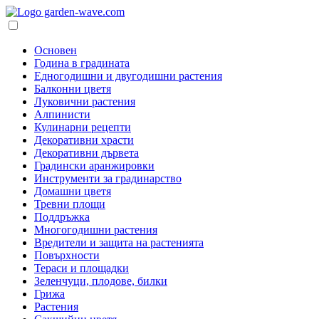
Основен
Година в градината
Едногодишни и двугодишни растения
Балконни цветя
Луковични растения
Алпинисти
Кулинарни рецепти
Декоративни храсти
Декоративни дървета
Градински аранжировки
Инструменти за градинарство
Домашни цветя
Тревни площи
Поддръжка
Многогодишни растения
Вредители и защита на растенията
Повърхности
Тераси и площадки
Зеленчуци, плодове, билки
Грижа
Растения