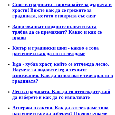
Сняг в градината - внимавайте за дървета и
храсти! Вижте как да се грижите за
градината, когато е покрита със сняг
Защо окапват плодните пъпки и кога
трябва да се премахнат? Какво и как се
прави
Копър и градински шип - какво е това
растение и как да го отглеждаме
Irga - хубав храст, който се отглежда лесно.
Научете за видовете irg и техните
изисквания. Как да използвате тези храсти в
градината?
Лен в градината. Как да го отглеждате, кой
да изберете и как да го използвате
Аспержи в саксия. Как да отглеждаме това
растение и кое да изберем? Препоръчваме