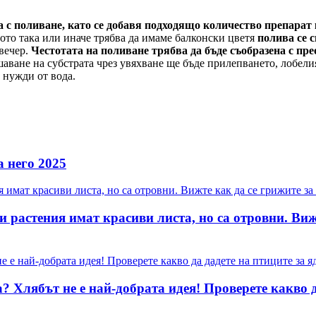
а с поливане, като се добавя подходящо количество препарат
ащото така или иначе трябва да имаме балконски цветя
полива се 
вечер.
Честотата на поливане трябва да бъде съобразена с п
аване на субстрата чрез увяхване ще бъде прилепването, лобелия
 нужди от вода.
а него 2025
 растения имат красиви листа, но са отровни. Вижт
? Хлябът не е най-добрата идея! Проверете какво да