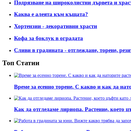
Подрязване на широколистни дървета и храс
Каква е алеята към къщата?
Хортензии - декоративни храсти
Кофа за боклук в оградата
Сливи в градината - отглеждане, торене, рези
Топ Статии
Време за есенно торене. С какво и как да нат
Как да отгледаме лириопа. Растение, което ц