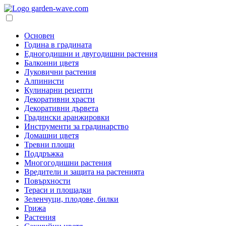
Основен
Година в градината
Едногодишни и двугодишни растения
Балконни цветя
Луковични растения
Алпинисти
Кулинарни рецепти
Декоративни храсти
Декоративни дървета
Градински аранжировки
Инструменти за градинарство
Домашни цветя
Тревни площи
Поддръжка
Многогодишни растения
Вредители и защита на растенията
Повърхности
Тераси и площадки
Зеленчуци, плодове, билки
Грижа
Растения