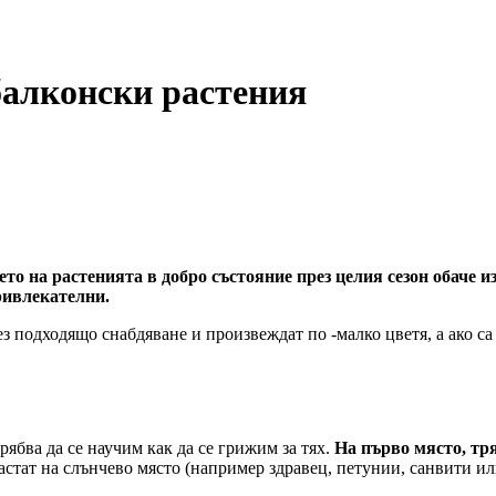
балконски растения
ето на растенията в добро състояние през целия сезон обаче 
ривлекателни.
без подходящо снабдяване и произвеждат по -малко цветя, а ако 
рябва да се научим как да се грижим за тях.
На първо място, тр
растат на слънчево място (например здравец, петунии, санвити ил