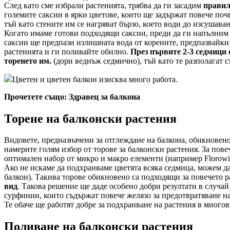
След като сме избрали растенията, трябва да ги засадим
правил
големите саксии в ярки цветове, които ще задържат повече почв
тъй като стените им се нагряват бързо, което води до изсушаван
Когато имаме готови подходящи саксии, преди да ги напълним 
саксии ще предпази излишната вода от корените, предпазвайки 
растенията и ги поливайте обилно.
През първите 2-3 седмици 
торенето им.
(дори веднъж седмично), тъй като те разполагат с
Цветен и цветен балкон изисква много работа.
Прочетете също: Здравец за балкона
Торене на балконски растения
Видовете, предназначени за отглеждане на балкона, обикновен
намерите голям избор от торове за балконски растения. За пов
оптимален набор от микро и макро елементи (например Florowit, 
Ако не искаме да подхранваме цветята всяка седмица, можем да 
балкон). Такива торове обикновено са подходящи за повечето р
вид
. Такова решение ще даде особено добри резултати в случа
сурфинии, които съдържат повече желязо за предотвратяване на
Те обаче ще работят добре за подхранване на растения в мног
Поливане на балконски растения