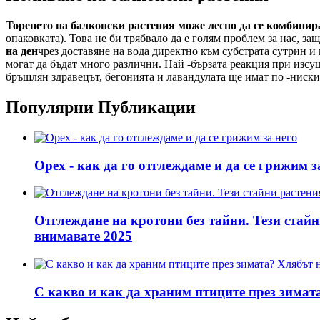
Торенето на балконски растения може лесно да се комбинир
опаковката). Това не би трябвало да е голям проблем за нас, з
на ден
чрез доставяне на вода директно към субстрата сутрин и 
могат да бъдат много различни. Най -бързата реакция при изсуш
бръшлян здравецът, бегонията и лавандулата ще имат по -ниски
Популярни Публикации
Орех - как да го отглеждаме и да се грижим з
Отглеждане на кротони без тайни. Тези стайни
внимавате 2025
С какво и как да храним птиците през зимата