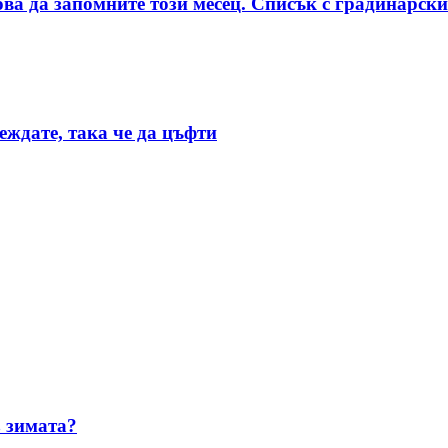
бва да запомните този месец. Списък с градинарски
еждате, така че да цъфти
з зимата?