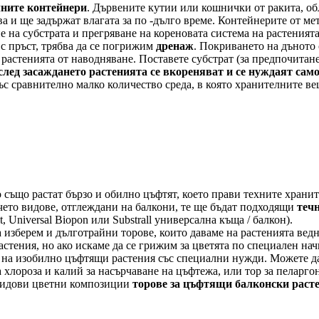
ните контейнери
. Дървените кутии или кошнички от ракита, об
а и ще задържат влагата за по -дълго време. Контейнерите от мет
е на субстрата и прегряване на кореновата система на растенията
с пръст, трябва да се погрижим
дренаж
. Покриването на дъното
растенията от наводняване. Поставете субстрат (за предпочитане
след засаждането растенията се вкореняват и се нуждаят само
ъс сравнително малко количество среда, в която хранителните ве
о също растат бързо и обилно цъфтят, което прави техните хран
ечето видове, отглеждани на балкони, те ще бъдат подходящи
теч
Universal Biopon или Substrall универсална къща / балкон).
изберем и дълготрайни торове, които даваме на растенията веднъ
астения, но ако искаме да се грижим за цветята по специален на
й на изобилно цъфтящи растения със специални нужди. Можете да
 хлороза и калий за насърчаване на цъфтежа, или тор за пеларго
овидови цветни композиции
торове за цъфтящи балконски раст