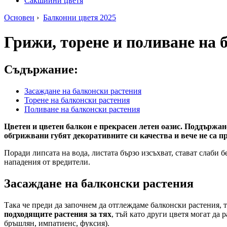
Сакшийни цветя
Основен
›
Балконни цветя 2025
Грижи, торене и поливане на 
Съдържание:
Засаждане на балконски растения
Торене на балконски растения
Поливане на балконски растения
Цветен и цветен балкон е прекрасен летен оазис. Поддържан
обгрижвани губят декоративните си качества и вече не са п
Поради липсата на вода, листата бързо изсъхват, стават слаби 
нападения от вредители.
Засаждане на балконски растения
Така че преди да започнем да отглеждаме балконски растения, т
подходящите растения за тях
, тъй като други цветя могат да 
бръшлян, импатиенс, фуксия).