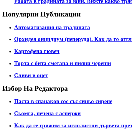
Работа в градината за юни. Вижте какво тря
Популярни Публикации
Автоматизация на градината
Орхидея онцидиум (пеперуда). Как да го отгл
Картофена гювеч
Торта с бита сметана и пияни череши
Сливи в оцет
Избор На Редактора
Паста в спанаков сос със синьо сирене
Сьомга, печена с аспержи
Как да се грижим за иглолистни дървета пре