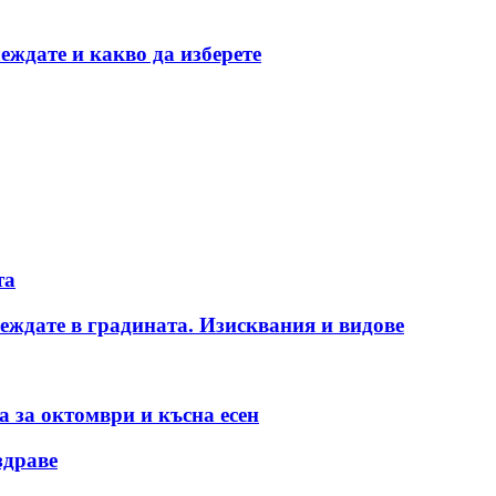
еждате и какво да изберете
та
тглеждате в градината. Изисквания и видове
а за октомври и късна есен
здраве