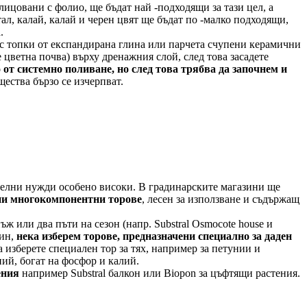
лицовани с фолио, ще бъдат най -подходящи за тази цел, а
ал, калай, калай и черен цвят ще бъдат по -малко подходящи,
.
 с топки от експандирана глина или парчета счупени керамични
 цветна почва) върху дренажния слой, след това засадете
 от системно поливане, но след това трябва да започнем и
щества бързо се изчерпват.
ителни нужди особено високи. В градинарските магазини ще
ни многокомпонентни торове
, лесен за използване и съдържащ
ж или два пъти на сезон (напр. Substral Osmocote house и
чин,
нека изберем торове, предназначени специално за даден
 изберете специален тор за тях, например за петунии и
ний, богат на фосфор и калий.
ения
например Substral балкон или Biopon за цъфтящи растения.