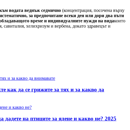
 към водата веднъж седмично
(концентрация, посочена върху
систематично, за предпочитане всеки ден или дори два пъти
реобладаващото време и индивидуалните нужди на вида
които
, савиталия, хелихризум и вербена, докато здравецът и
е как да се грижите за тях и за какво да
 дадете на птиците за ядене и какво не? 2025