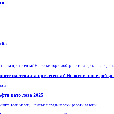
ти
тба
орите растенията през есента? Не всеки тор е добър
ъфти като лоза 2025