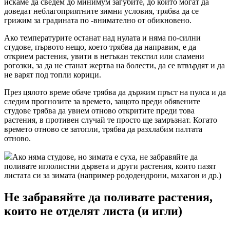
искаме да сведем до минимум загубите, до които могат да
доведат неблагоприятните зимни условия, трябва да се
грижим за градината по -внимателно от обикновено.
Ако температурите останат над нулата и няма по-силни
студове, първото нещо, което трябва да направим, е да
открием растения, увити в нетъкан текстил или сламени
рогозки, за да не станат жертва на болести, да се втвърдят и да
не варят под топли корици.
През цялото време обаче трябва да държим пръст на пулса и да
следим прогнозите за времето, защото преди обявените
студове трябва да увием отново откритите преди това
растения, в противен случай те просто ще замръзнат. Когато
времето отново се затопли, трябва да разхлабим палтата
отново.
Ако няма студове, но зимата е суха, не забравяйте да
поливате иглолистни дървета и други растения, които пазят
листата си за зимата (например рододендрони, махагон и др.)
Не забравяйте да поливате растения,
които не отделят листа (и игли)