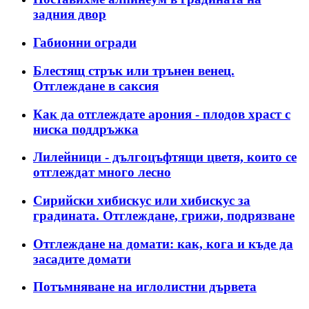
задния двор
Габионни огради
Блестящ стрък или трънен венец.
Отглеждане в саксия
Как да отглеждате арония - плодов храст с
ниска поддръжка
Лилейници - дългоцъфтящи цветя, които се
отглеждат много лесно
Сирийски хибискус или хибискус за
градината. Отглеждане, грижи, подрязване
Отглеждане на домати: как, кога и къде да
засадите домати
Потъмняване на иглолистни дървета