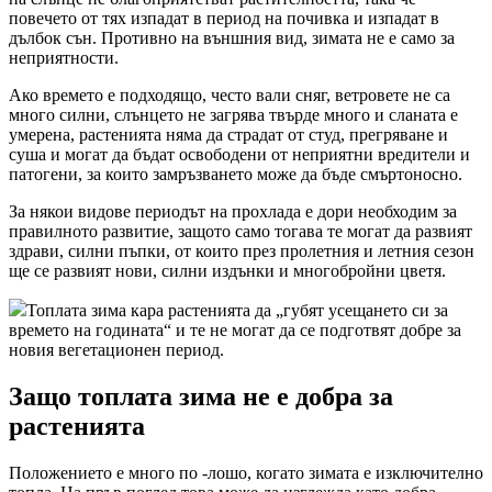
повечето от тях изпадат в период на почивка и изпадат в
дълбок сън. Противно на външния вид, зимата не е само за
неприятности.
Ако времето е подходящо, често вали сняг, ветровете не са
много силни, слънцето не загрява твърде много и сланата е
умерена, растенията няма да страдат от студ, прегряване и
суша и могат да бъдат освободени от неприятни вредители и
патогени, за които замръзването може да бъде смъртоносно.
За някои видове периодът на прохлада е дори необходим за
правилното развитие, защото само тогава те могат да развият
здрави, силни пъпки, от които през пролетния и летния сезон
ще се развият нови, силни издънки и многобройни цветя.
Топлата зима кара растенията да „губят усещането си за
времето на годината“ и те не могат да се подготвят добре за
новия вегетационен период.
Защо топлата зима не е добра за
растенията
Положението е много по -лошо, когато зимата е изключително