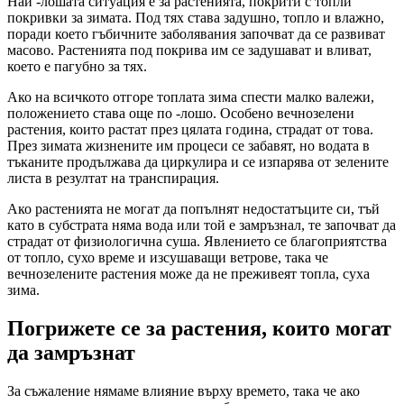
Най -лошата ситуация е за растенията, покрити с топли
покривки за зимата. Под тях става задушно, топло и влажно,
поради което гъбичните заболявания започват да се развиват
масово. Растенията под покрива им се задушават и вливат,
което е пагубно за тях.
Ако на всичкото отгоре топлата зима спести малко валежи,
положението става още по -лошо. Особено вечнозелени
растения, които растат през цялата година, страдат от това.
През зимата жизнените им процеси се забавят, но водата в
тъканите продължава да циркулира и се изпарява от зелените
листа в резултат на транспирация.
Ако растенията не могат да попълнят недостатъците си, тъй
като в субстрата няма вода или той е замръзнал, те започват да
страдат от физиологична суша. Явлението се благоприятства
от топло, сухо време и изсушаващи ветрове, така че
вечнозелените растения може да не преживеят топла, суха
зима.
Погрижете се за растения, които могат
да замръзнат
За съжаление нямаме влияние върху времето, така че ако