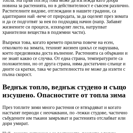
топла. На пръв поглед това може да изглежда като добра
новина за растенията, но в действителност е съвсем различно.
Растителните видове, отглеждани в нашите градини, са
адаптирани най -вече от природата, за да оцелеят през зимата
и да се подготвят за нея по подходящ начин (напр. Забавят
жизнените си процеси, изхвърлят листа, натрупват
хранителни вещества в подземни части).
Въпреки това, когато времето прилича повече на есен,
отколкото на зимата, техният жизнен цикъл се нарушава,
което предизвиква доста вълнение. Растенията са объркани и
не знаят какво се случва. От една страна, температурите са
положителни, но от друга страна, няма достатъчно слънце и
дните са кратки, така че растителността не може да излети с
пълна скорост.
Веднъж топло, веднъж студено и също
изсушено. Опасностите от топла зима
През топлите зими много растения се втвърдяват и когато
настъпят периоди с неочаквани, по -тежки студове, частично
събудените им тъкани замръзват и растенията отслабват или
дори умират.