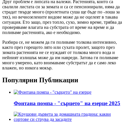
Друг проблем е липсата на валежи. Растенията, които са
свалили листата си за зимата и са се пенсионирали, няма да
страдат твърде много (пролетната суша ще бъде по -лоша за
тях), но вечнозелените видове може да не оцелеят в такава
ситуация. Ето защо, през топло, сухо, зимно време, трябва да
проверяваме влагата на субстрата от време на време и да
поливаме растенията, ако е необходимо.
Разбира се, не можем да ги поливаме толкова интензивно,
както през горещото лято или сухата пролет, защото през
зимата растенията не се нуждаят от толкова много вода и
нейният излишък може да им навреди. Затова ги поливаме
много умерено, като внимаваме субстратът да е само леко
влажен, но никога мокър.
Популярни Публикации
Фонтана помпа - "сърцето" на езерце 2025