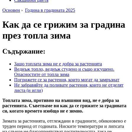
Сакшийни цветя
Основен
›
Година в градината 2025
Как да се грижим за градина
през топла зима
Съдържание:
Защо топлата зима не е добра за растенията
Веднъж топло, веднъж студено и също изсушено.
Опасностите от топла зима
Погрижете се за растения, които могат да замръзнат
Не забравяйте да поливате растения, които не отделят
листа (и игли)
Топлата зима, противно на външния вид, не е добра за
растенията. Съветваме ви как да се грижите за градината
си, когато времето изобщо не е зимно.
Зимата за растенията, отглеждани в градините, обикновено е
труден период от годината. Ниските температури и липсата
на слънце не благоприятстват растителността, така че