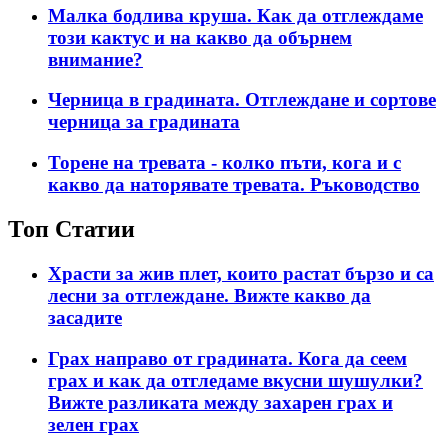
Малка бодлива круша. Как да отглеждаме
този кактус и на какво да обърнем
внимание?
Черница в градината. Отглеждане и сортове
черница за градината
Торене на тревата - колко пъти, кога и с
какво да наторявате тревата. Ръководство
Топ Статии
Храсти за жив плет, които растат бързо и са
лесни за отглеждане. Вижте какво да
засадите
Грах направо от градината. Кога да сеем
грах и как да отгледаме вкусни шушулки?
Вижте разликата между захарен грах и
зелен грах