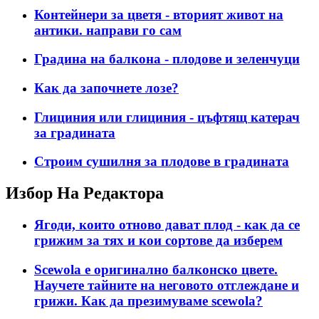
Контейнери за цветя - вторият живот на
антики. направи го сам
Градина на балкона - плодове и зеленчуци
Как да започнете лозе?
Глициния или глициния - цъфтящ катерач
за градината
Строим сушилня за плодове в градината
Избор На Редактора
Ягоди, които отново дават плод - как да се
грижим за тях и кои сортове да изберем
Scewola е оригинално балконско цвете.
Научете тайните на неговото отглеждане и
грижи. Как да презимуваме scewola?