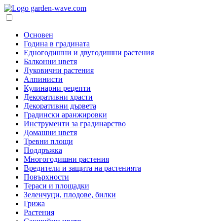
Основен
Година в градината
Едногодишни и двугодишни растения
Балконни цветя
Луковични растения
Алпинисти
Кулинарни рецепти
Декоративни храсти
Декоративни дървета
Градински аранжировки
Инструменти за градинарство
Домашни цветя
Тревни площи
Поддръжка
Многогодишни растения
Вредители и защита на растенията
Повърхности
Тераси и площадки
Зеленчуци, плодове, билки
Грижа
Растения