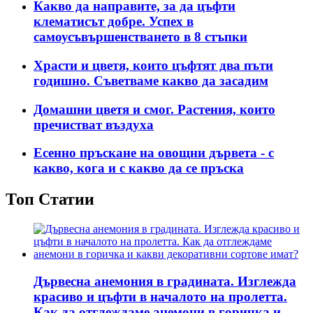
Какво да направите, за да цъфти
клематисът добре. Успех в
самоусъвършенстването в 8 стъпки
Храсти и цветя, които цъфтят два пъти
годишно. Съветваме какво да засадим
Домашни цветя и смог. Растения, които
пречистват въздуха
Есенно пръскане на овощни дървета - с
какво, кога и с какво да се пръска
Топ Статии
Дървесна анемония в градината. Изглежда
красиво и цъфти в началото на пролетта.
Как да отглеждаме анемони в горичка и