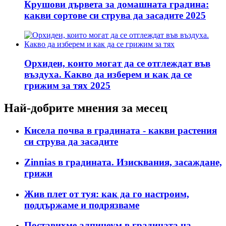
Крушови дървета за домашната градина:
какви сортове си струва да засадите 2025
Орхидеи, които могат да се отглеждат във
въздуха. Какво да изберем и как да се
грижим за тях 2025
Най-добрите мнения за месец
Кисела почва в градината - какви растения
си струва да засадите
Zinnias в градината. Изисквания, засаждане,
грижи
Жив плет от туя: ​​как да го настроим,
поддържаме и подрязваме
Поставихме алпинеум в градината на