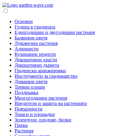
Основен
Година в градината
Едногодишни и двугодишни растения
Балконни цветя
Луковични растения
Алпинисти
Кулинарни рецепти
Декоративни храсти
Декоративни дървета
Градински аранжировки
Инструменти за градинарство
Домашни цветя
Тревни площи
Поддръжка
Многогодишни растения
Вредители и защита на растенията
Повърхности
Тераси и площадки
Зеленчуци, плодове, билки
Грижа
Растения