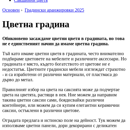
Сакшийни цветя
Основен
›
Градински аранжировки 2025
Цветна градина
Обикновено засаждаме цветни цветя в градината, но това
не е единственият начин да имаме цветна градина.
Тъй като имаме цветни цветя в градината, често внимателно
подбираме цветовете на мебелите и различните аксесоари. Но
градината е място, където богатството от цветове не е
недостатък. Цветните градински мебели изглеждат страхотно
- и са изработени от различни материали, от пластмаса до
дърво до метал.
Правилният избор на цвета на саксията може да подчертае
цвета на цветята, растящи в нея. Ние можем да направим
такива цветни саксии сами, боядисвайки различни
контейнери, или можем да си купим елегантни керамични
саксии, остъклени в различни цветове.
Оградата предлага и истинско поле на дейност. Тук можем да
използваме цветни панели, дори декорирани с деликатен