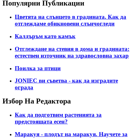
Популярни Публикации
Цветята на слънцето в градината. Как да
отглеждаме обикновени слънчогледи
Калдъръм като камък
Отглеждане на стевия в дома и градината:
естествен източник на здравословна захар
Поилка за птици
JONIEC ви съветва - как да изградите
ограда
Избор На Редактора
Как да подготвим растенията за
предстоящата есен?
Маракуя - плодът на маракуя. Научете за