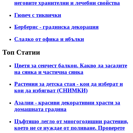
неговите хранителни и лечебни свойства
Гювеч с тиквички
Берберис - градинска декорация
Сладко от офика и ябълки
Топ Статии
Цветя за сенчест балкон. Какво да засадите
на сянка и частична сянка
Растения за детска стая - кои да изберат и
кои да избягват (СНИМКИ)
Азалии - красиви декоративни храсти за
домашната градина
Цъфтящо легло от многогодишни растения,
което не се нуждае от поливане. Проверете