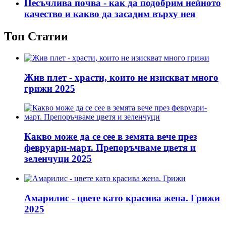
Песъчлива почва - как да подобрим нейното
качество и какво да засадим върху нея
Топ Статии
Жив плет - храсти, които не изискват много
грижи 2025
Какво може да се сее в земята вече през
февруари-март. Препоръчваме цветя и
зеленчуци 2025
Амарилис - цвете като красива жена. Грижи
2025