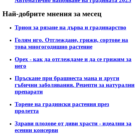
Автоматично напояване на градината 2025
Най-добрите мнения за месец
Трион за рязане на дърва и градинарство
Голям иго. Отглеждане, грижи, сортове на
това многогодишно растение
Орех - как да отглеждаме и да се грижим за
него
Пръскане при брашнеста мана и други
гъбични заболявания. Рецепти за натурални
препарати
Торене на градински растения през
пролетта
Здрави плодове от диви храсти - идеални за
есенни консерви