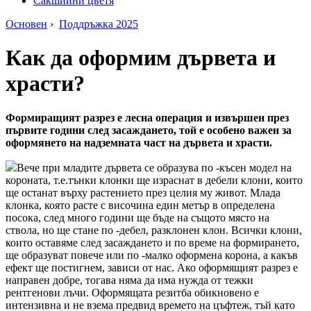
Сакшийни цветя
Основен
›
Поддръжка 2025
Как да оформим дървета и
храсти?
Формиращият разрез е лесна операция и извършен през
първите години след засаждането, той е особено важен за
оформянето на надземната част на дървета и храсти.
Вече при младите дървета се образува по -късен модел на
короната, т.е.тънки клонки ще израснат в дебели клони, които
ще останат върху растението през целия му живот. Млада
клонка, която расте с височина един метър в определена
посока, след много години ще бъде на същото място на
ствола, но ще стане по -дебел, разклонен клон. Всички клони,
които оставяме след засаждането и по време на формирането,
ще образуват повече или по -малко оформена корона, а какъв
ефект ще постигнем, зависи от нас. Ако оформящият разрез е
направен добре, тогава няма да има нужда от тежки
рентгенови лъчи. Оформящата резитба обикновено е
интензивна и не взема предвид времето на цъфтеж, тъй като