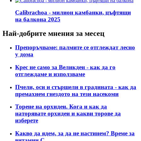
Calibrachoa - милион камбанки, цъфтящи
на балкона 2025
Най-добрите мнения за месец
Препоръчваме: палмите се отглеждат лесно
у дома
Крес не само за Великден - как да го
отглеждаме и използваме
Пчели, оси и стършели в градината - как да
премахнем гнездото на тези насекоми
Торене на орхидеи. Кога и как да
наторявате орхидеи и какви торове да
изберете
Какво да ядем, за да не настинем? Време за
витамин С.