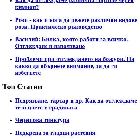
Как да отглеждаме различни сортове черен
кимион?
Рози - как и кога да режете различни видове
рози. Практическо ръководство
Василий: Билка, която работи за всичко.
Отглеждане и използване
Проблеми при отглеждането на божури. На
какво да обърнете внимание, за да ги
избегнете
Топ Статии
Подрязване, тартар и др. Как да отглеждаме
тези цветя в градината
Черешова тинктура
Подкрепа за гладни растения