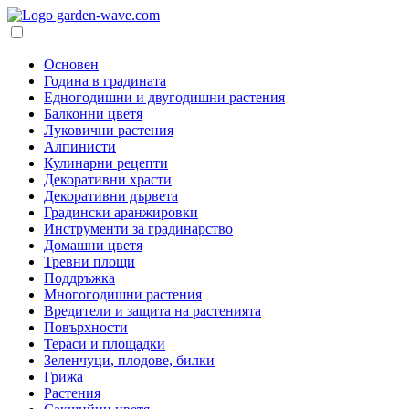
Основен
Година в градината
Едногодишни и двугодишни растения
Балконни цветя
Луковични растения
Алпинисти
Кулинарни рецепти
Декоративни храсти
Декоративни дървета
Градински аранжировки
Инструменти за градинарство
Домашни цветя
Тревни площи
Поддръжка
Многогодишни растения
Вредители и защита на растенията
Повърхности
Тераси и площадки
Зеленчуци, плодове, билки
Грижа
Растения