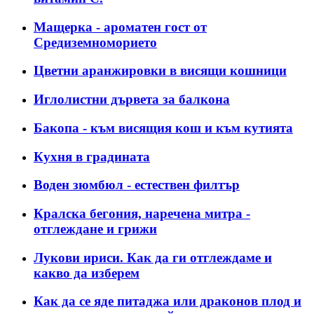
Мащерка - ароматен гост от
Средиземноморието
Цветни аранжировки в висящи кошници
Иглолистни дървета за балкона
Бакопа - към висящия кош и към кутията
Кухня в градината
Воден зюмбюл - естествен филтър
Кралска бегония, наречена митра -
отглеждане и грижи
Лукови ириси. Как да ги отглеждаме и
какво да изберем
Как да се яде питаджа или драконов плод и