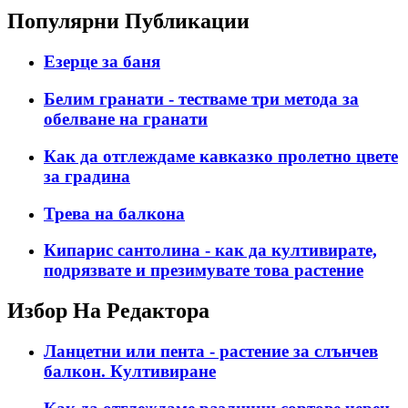
Популярни Публикации
Езерце за баня
Белим гранати - тестваме три метода за
обелване на гранати
Как да отглеждаме кавказко пролетно цвете
за градина
Трева на балкона
Кипарис сантолина - как да култивирате,
подрязвате и презимувате това растение
Избор На Редактора
Ланцетни или пента - растение за слънчев
балкон. Култивиране