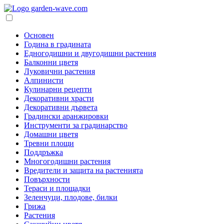
Основен
Година в градината
Едногодишни и двугодишни растения
Балконни цветя
Луковични растения
Алпинисти
Кулинарни рецепти
Декоративни храсти
Декоративни дървета
Градински аранжировки
Инструменти за градинарство
Домашни цветя
Тревни площи
Поддръжка
Многогодишни растения
Вредители и защита на растенията
Повърхности
Тераси и площадки
Зеленчуци, плодове, билки
Грижа
Растения