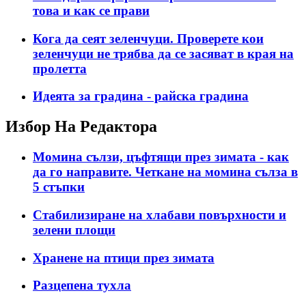
това и как се прави
Кога да сеят зеленчуци. Проверете кои
зеленчуци не трябва да се засяват в края на
пролетта
Идеята за градина - райска градина
Избор На Редактора
Момина сълзи, цъфтящи през зимата - как
да го направите. Четкане на момина сълза в
5 стъпки
Стабилизиране на хлабави повърхности и
зелени площи
Хранене на птици през зимата
Разцепена тухла