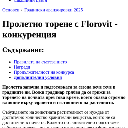
Сакшийни цветя
Основен
›
Градински аранжировки 2025
Пролетно торене с Florovit -
конкуренция
Съдържание:
Правилата на състезанието
Награди
Продължителност на конкурса
Допълнителни условия
Пролетта започна и подготовката за сезона вече тече в
градините ни. Всеки градинар трябва да се грижи за
торенето на почвата през това време, което оказва огромно
влияние върху здравето и състоянието на растенията.
Събуждането на животната растителност се нуждае от
достатъчно количество хранителни вещества, които не са
достатъчни в почвата. Колкото по -внимателно подготвяме
субстрата, толкова по -красиво растенията ще цъфтят, растат и