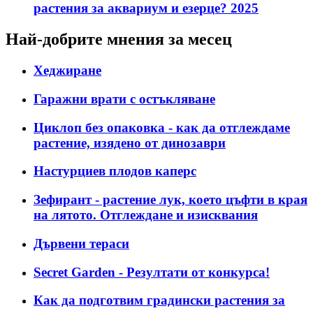
растения за аквариум и езерце? 2025
Най-добрите мнения за месец
Хеджиране
Гаражни врати с остъкляване
Циклоп без опаковка - как да отглеждаме
растение, изядено от динозаври
Настурциев плодов каперс
Зефирант - растение лук, което цъфти в края
на лятото. Отглеждане и изисквания
Дървени тераси
Secret Garden - Резултати от конкурса!
Как да подготвим градински растения за