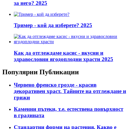
за него? 2025
Тример - кой да изберете? 2025
Как да отглеждаме касис - вкусни и
здравословни ягодоплодни храсти 2025
Популярни Публикации
Червено френско грозде - красив
декоративен храст. Тайните на отглеждане и
грижи
Каменни пътеки, т.е. естествена повърхност
в градината
Стандартни форми на растения. Какво е