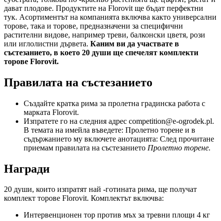
дават плодове. Продуктите на Florovit ще бъдат перфектни
тук. Асортиментът на компанията включва както универсални
торове, така и торове, предназначени за специфични
растителни видове, например треви, балконски цветя, рози
или иглолистни дървета.
Каним ви да участвате в
състезанието, в което 20 души ще спечелят комплекти
торове Florovit.
Правилата на състезанието
Създайте кратка рима за пролетна градинска работа с
марката Florovit.
Изпратете го на следния адрес
competition@e-ogrodek.pl
.
В темата на имейла въведете: Пролетно торене и в
съдържанието му включете анотацията: След прочитане
приемам правилата на състезанието
Пролетно торене.
Награди
20 души, които изпратят най -готината рима, ще получат
комплект торове Florovit. Комплектът включва:
Интервенционен тор против мъх за тревни площи 4 кг