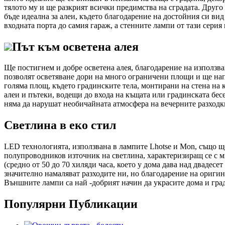
тялото му и ще разкрият всички предимства на сградата. Друго
бъде идеална за алеи, където благодарение на достойния си ви
входната порта до самия гараж, а стенните лампи от тази серия
Път към осветена алея
Ще постигнем и добре осветена алея, благодарение на използва
позволят осветяване дори на много ограничени площи и ще нап
голяма площ, където градинските тела, монтирани на стена на к
алеи и пътеки, водещи до входа на къщата или градинската бесе
няма да нарушат необичайната атмосфера на вечерните разходк
Светлина в еко стил
LED технологията, използвана в лампите Lhotse и Mon, също щ
полупроводников източник на светлина, характеризиращ се с мн
(средно от 50 до 70 хиляди часа, което у дома дава над дваде
значително намаляват разходите ни, но благодарение на оригин
Външните лампи са най -добрият начин да украсите дома и гра
Популярни Публикации