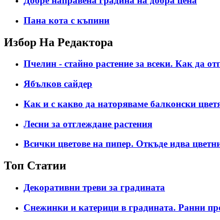
Добре направена градина на добра цена
Пана кота с къпини
Избор На Редактора
Пчелин - стайно растение за всеки. Как да о
Ябълков сайдер
Как и с какво да наторяваме балконски цвет
Лесни за отглеждане растения
Всички цветове на пипер. Откъде идва цветни
Топ Статии
Декоративни треви за градината
Снежинки и катерици в градината. Ранни пр