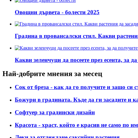
Овощни дървета - болести 2025
Градина в провансалски стил. Какви растен
Какви зеленчуци да посеете през есента, за д
Най-добрите мнения за месец
Сок от бреза - как да го получите и защо си с
Божури в градината. Къде да ги засадите и ка
Софтуер за градински дизайн
Красота - храст, който е красив не само по и
Леки за отглеждане саксийни растения