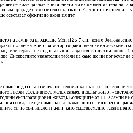
 решение може да бъде монтирането им на входната стена на гараж
д ще им придаде изключителен характер. Елегантните стоещи ламп
 ще осветяват ефективно входния път.
нето на лампи за вграждане Mon (12 x 7 cm), които благодарение
равят по -лесен живот за моторизирани членове на домакинство
ъща или тераса, не са достатъчни, за да осветят цялата площ. Т
дка. Дискретните указателни табели не само ще ни попречат да с
и.
е помогне да се запази очарователният характер на осветлениет
ого висока ефективност, малък размер и дълъг живот - светодиод
сет години експлоатационен живот). Колекциите от LED лампи не
алния си вид, те ще помогнат за създаването на интересни аран
дината си по оригинален начин, като същевременно гарантирате 