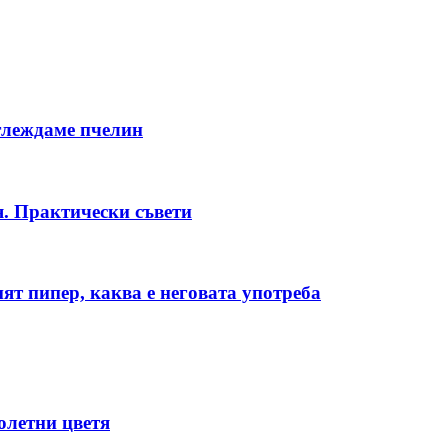
тглеждаме пчелин
я. Практически съвети
ят пипер, каква е неговата употреба
олетни цветя