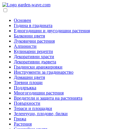
Основен
Година в градината
Едногодишни и двугодишни растения
Балконни цветя
Луковични растения
Алпинисти
Кулинарни рецепти
Декоративни храсти
Декоративни дървета
Градински аранжировки
Инструменти за градинарство
Домашни цветя
Тревни площи
Поддръжка
Многогодишни растения
Вредители и защита на растенията
Повърхности
Тераси и площадки
Зеленчуци, плодове, билки
Грижа
Растения