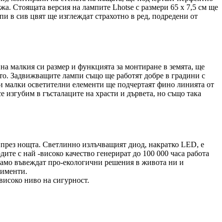
а. Стоящата версия на лампите Lhotse с размери 65 х 7,5 см ще
и в сив цвят ще изглеждат страхотно в ред, подредени от
 на малкия си размер и функцията за монтиране в земята, ще
то. Задвижващите лампи също ще работят добре в градини с
ези малки осветителни елементи ще подчертаят фино линията от
е изгубим в гъсталаците на храсти и дървета, но също така
о през нощта. Светлинно излъчващият диод, накратко LED, е
ите с най -високо качество генерират до 100 000 часа работа
 само въвеждат про-екологични решения в живота ни и
жименти.
високо ниво на сигурност.