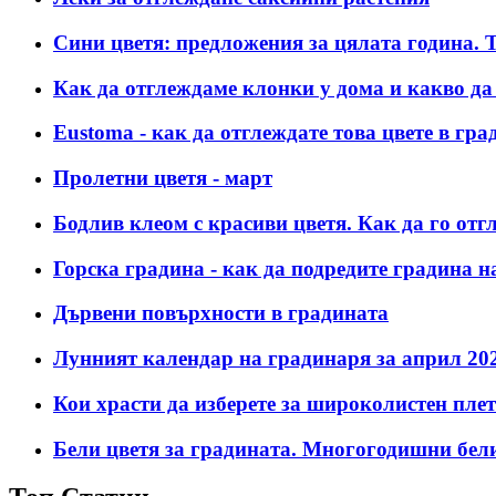
Сини цветя: предложения за цялата година.
Как да отглеждаме клонки у дома и какво да
Eustoma - как да отглеждате това цвете в гра
Пролетни цветя - март
Бодлив клеом с красиви цветя. Как да го отг
Горска градина - как да подредите градина н
Дървени повърхности в градината
Лунният календар на градинаря за април 202
Кои храсти да изберете за широколистен плет
Бели цветя за градината. Многогодишни бели