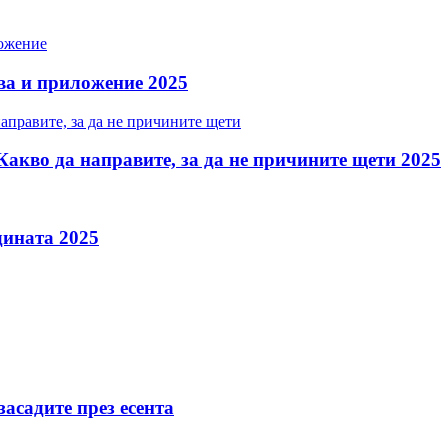
тва и приложение 2025
. Какво да направите, за да не причините щети 2025
дината 2025
засадите през есента