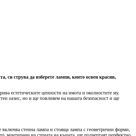
, си струва да изберете лампи, които освен красив,
рива естетическите ценности на имота и околностите му.
тен оазис, но и ще повлияем на нашата безопасност и ще
e включва стенна лампа и стояща лампа с геометрични форми,
cm), монтирани на стената на къщата, ще подчертаят перфектно