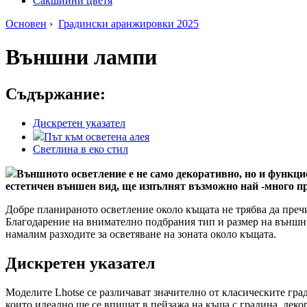
Сакшийни цветя
Основен
›
Градински аранжировки 2025
Външни лампи
Съдържание:
Дискретен указател
Път към осветена алея
Светлина в еко стил
Външното осветление е не само декоративно, но и функцио
естетичен външен вид, ще изпълнят възможно най -много пр
Добре планираното осветление около къщата не трябва да пречи
Благодарение на внимателно подбрания тип и размер на външни
намалим разходите за осветяване на зоната около къщата.
Дискретен указател
Моделите Lhotse се различават значително от класическите гр
които идеално ще се впишат в пейзажа на къща с градина, деко