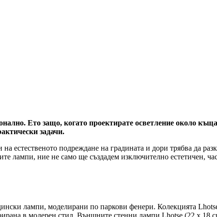
нално. Ето защо, когато проектирате осветление около къщата
актически задачи.
 на естественото подреждане на градината и дори трябва да разк
те лампи, ние не само ще създадем изключително естетичен, час
адински лампи, моделирани по паркови фенери. Колекцията Lhots
рирана в модерен стил. Външните стенни лампи Lhotse (22 x 18 