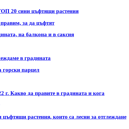
 ТОП 20 сини цъфтящи растения
 правим, за да цъфтят
дината, на балкона и в саксия
леждаме в градината
а горски парцел
2 г. Какво да правите в градината и кога
 цъфтящи растения, които са лесни за отглеждане