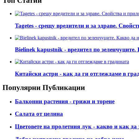
Топ Статии
Tagetes - срещу вредители и за здраве. Свойс
Bielinek kapustnik - вредител по зеленчуците
Китайски астри - как да ги отглеждаме в гра
Популярни Публикации
Балконни растения - грижи и торене
Салата от целина
Цветовете на пролетния лук - какво и как да 