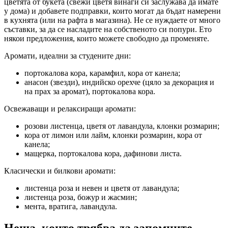
цветята от букета (свежи цветя винаги си заслужава да имате
у дома) и добавете подправки, които могат да бъдат намерени
в кухнята (или на рафта в магазина). Не се нуждаете от много
съставки, за да се насладите на собственото си попури. Ето
някои предложения, които можете свободно да променяте.
Аромати, идеални за студените дни:
портокалова кора, карамфил, кора от канела;
анасон (звезди), индийско орехче (цяло за декорация и
на прах за аромат), портокалова кора.
Освежаващи и релаксиращи аромати:
розови листенца, цветя от лавандула, клонки розмарин;
кора от лимон или лайм, клонки розмарин, кора от
канела;
мащерка, портокалова кора, дафинови листа.
Класически и билкови аромати:
листенца роза и невен и цветя от лавандула;
листенца роза, божур и жасмин;
мента, вратига, лавандула.