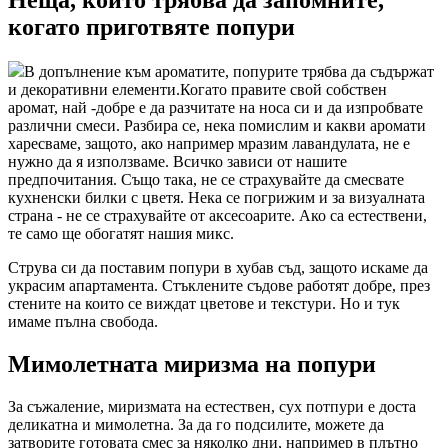
Неща, които трябва да запомните,
когато приготвяте попури
В допълнение към ароматите, попурите трябва да съдържат
и декоративни елементи.Когато правите свой собствен
аромат, най -добре е да разчитате на носа си и да изпробвате
различни смеси. Разбира се, нека помислим и какви аромати
харесваме, защото, ако например мразим лавандулата, не е
нужно да я използваме. Всичко зависи от нашите
предпочитания. Също така, не се страхувайте да смесвате
кухненски билки с цветя. Нека се погрижим и за визуалната
страна - не се страхувайте от аксесоарите. Ако са естествени,
те само ще обогатят нашия микс.
Струва си да поставим попури в хубав съд, защото искаме да
украсим апартамента. Стъклените съдове работят добре, през
стените на които се виждат цветове и текстури. Но и тук
имаме пълна свобода.
Мимолетната миризма на попури
За съжаление, миризмата на естествен, сух потпури е доста
деликатна и мимолетна. За да го подсилите, можете да
затворите готовата смес за няколко дни, например в плътно