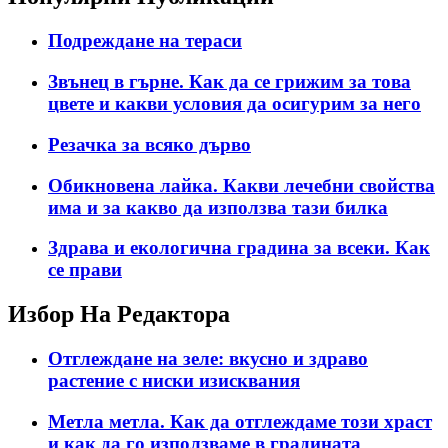
Подреждане на тераси
Звънец в гърне. Как да се грижим за това
цвете и какви условия да осигурим за него
Резачка за всяко дърво
Обикновена лайка. Какви лечебни свойства
има и за какво да използва тази билка
Здрава и екологична градина за всеки. Как
се прави
Избор На Редактора
Отглеждане на зеле: вкусно и здраво
растение с ниски изисквания
Метла метла. Как да отглеждаме този храст
и как да го използваме в градината