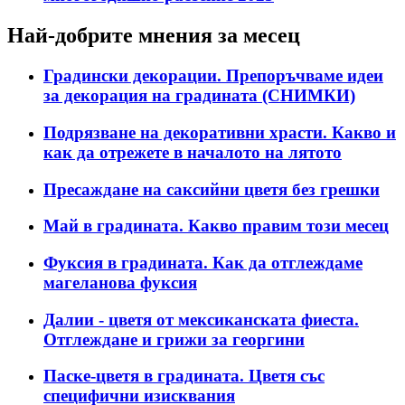
Най-добрите мнения за месец
Градински декорации. Препоръчваме идеи
за декорация на градината (СНИМКИ)
Подрязване на декоративни храсти. Какво и
как да отрежете в началото на лятото
Пресаждане на саксийни цветя без грешки
Май в градината. Какво правим този месец
Фуксия в градината. Как да отглеждаме
магеланова фуксия
Далии - цветя от мексиканската фиеста.
Отглеждане и грижи за георгини
Паске-цветя в градината. Цветя със
специфични изисквания