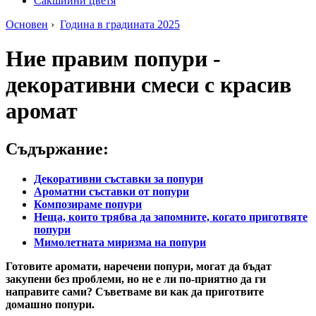
Сакшийни цветя
Основен
›
Година в градината 2025
Ние правим попури -
декоративни смеси с красив
аромат
Съдържание:
Декоративни съставки за попури
Ароматни съставки от попури
Композираме попури
Неща, които трябва да запомните, когато приготвяте
попури
Мимолетната миризма на попури
Готовите аромати, наречени попури, могат да бъдат
закупени без проблеми, но не е ли по-приятно да ги
направите сами? Съветваме ви как да приготвите
домашно попури.