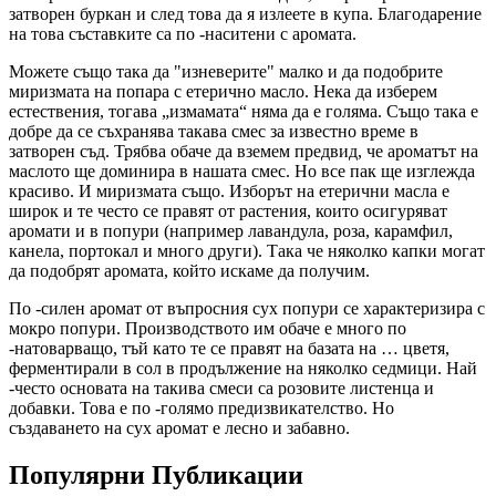
затворен буркан и след това да я излеете в купа. Благодарение
на това съставките са по -наситени с аромата.
Можете също така да "изневерите" малко и да подобрите
миризмата на попара с етерично масло. Нека да изберем
естествения, тогава „измамата“ няма да е голяма. Също така е
добре да се съхранява такава смес за известно време в
затворен съд. Трябва обаче да вземем предвид, че ароматът на
маслото ще доминира в нашата смес. Но все пак ще изглежда
красиво. И миризмата също. Изборът на етерични масла е
широк и те често се правят от растения, които осигуряват
аромати и в попури (например лавандула, роза, карамфил,
канела, портокал и много други). Така че няколко капки могат
да подобрят аромата, който искаме да получим.
По -силен аромат от въпросния сух попури се характеризира с
мокро попури. Производството им обаче е много по
-натоварващо, тъй като те се правят на базата на … цветя,
ферментирали в сол в продължение на няколко седмици. Най
-често основата на такива смеси са розовите листенца и
добавки. Това е по -голямо предизвикателство. Но
създаването на сух аромат е лесно и забавно.
Популярни Публикации