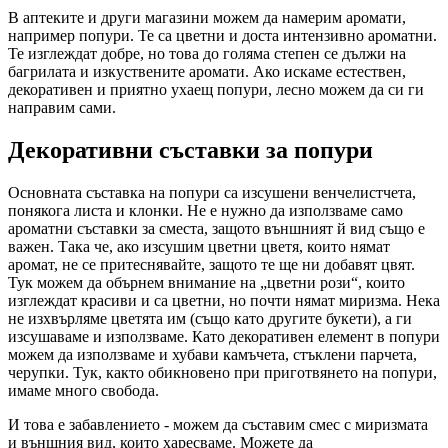
В аптеките и други магазини можем да намерим аромати,
например попури. Те са цветни и доста интензивно ароматни.
Те изглеждат добре, но това до голяма степен се дължи на
багрилата и изкуствените аромати. Ако искаме естествен,
декоративен и приятно ухаещ попури, лесно можем да си ги
направим сами.
Декоративни съставки за попури
Основната съставка на попури са изсушени венчелистчета,
понякога листа и клонки. Не е нужно да използваме само
ароматни съставки за сместа, защото външният й вид също е
важен. Така че, ако изсушим цветни цветя, които нямат
аромат, не се притеснявайте, защото те ще ни добавят цвят.
Тук можем да обърнем внимание на „цветни рози“, които
изглеждат красиви и са цветни, но почти нямат миризма. Нека
не изхвърляме цветята им (също като другите букети), а ги
изсушаваме и използваме. Като декоративен елемент в попури
можем да използваме и хубави камъчета, стъклени парчета,
черупки. Тук, както обикновено при приготвянето на попури,
имаме много свобода.
И това е забавлението - можем да съставим смес с миризмата
и външния вид, които харесваме. Можете да