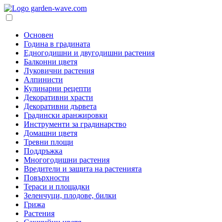
Основен
Година в градината
Едногодишни и двугодишни растения
Балконни цветя
Луковични растения
Алпинисти
Кулинарни рецепти
Декоративни храсти
Декоративни дървета
Градински аранжировки
Инструменти за градинарство
Домашни цветя
Тревни площи
Поддръжка
Многогодишни растения
Вредители и защита на растенията
Повърхности
Тераси и площадки
Зеленчуци, плодове, билки
Грижа
Растения