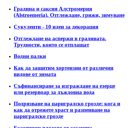
Градина и саксия Алстромерия
(Alstroemeria). Отглеждане, грижи, зимуване
Сукуленти - 10 идеи за декорация
Отглеждане на аспержи в градината.
Трудности, които се отплащат
Водни палки
Как да защитим хортензии от различни
видове от зимата
Съфинансиране за изграждане на езерце
или резервоар за дъждовна вода
Подрязване на цариградско грозде: кога и
как да отрежете храст и разпенване на
цариградско грозде
Екзотични плодове от саксията