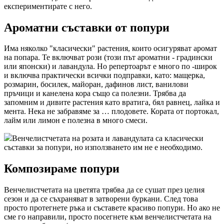
експериментирате с него.
Ароматни съставки от попури
Има няколко "класически" растения, които осигуряват аромат
на попара. Те включват рози (този път ароматни - градински
или японски) и лавандула. Но репертоарът е много по -широк
и включва практически всички подправки, като: мащерка,
розмарин, босилек, майоран, дафинов лист, ванилови
пръчици и канелена кора също са полезни. Трябва да
запомним и дивите растения като вратига, бял равнец, лайка и
мента. Нека не забравяме за … плодовете. Кората от портокал,
лайм или лимон е полезна в много смеси.
Венчелистчетата на розата и лавандулата са класически
съставки за попури, но използването им не е необходимо.
Композираме попури
Венчелистчетата на цветята трябва да се сушат през целия
сезон и да се съхраняват в затворени буркани. След това
просто протегнете ръка и съставете красиво попури. Но ако не
сме го направили, просто посегнете към венчелистчетата на