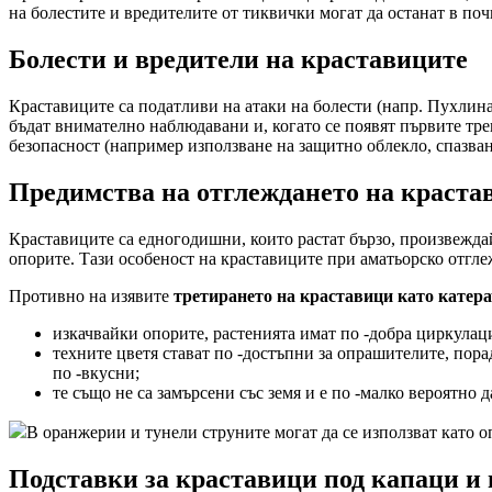
на болестите и вредителите от тиквички могат да останат в поч
Болести и вредители на краставиците
Краставиците са податливи на атаки на болести (напр. Пухлина 
бъдат внимателно наблюдавани и, когато се появят първите тр
безопасност (например използване на защитно облекло, спазван
Предимства на отглеждането на краста
Краставиците са едногодишни, които растат бързо, произвеждай
опорите. Тази особеност на краставиците при аматьорско отглеж
Противно на изявите
третирането на краставици като катер
изкачвайки опорите, растенията имат по -добра циркулаци
техните цветя стават по -достъпни за опрашителите, порад
по -вкусни;
те също не са замърсени със земя и е по -малко вероятно да
В оранжерии и тунели струните могат да се използват като о
Подставки за краставици под капаци и 