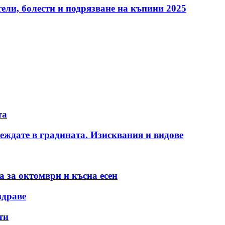
ели, болести и подрязване на къпини 2025
та
тглеждате в градината. Изисквания и видове
а за октомври и късна есен
здраве
ти