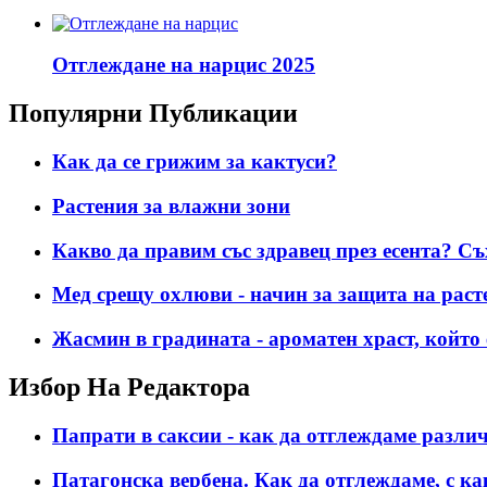
Отглеждане на нарцис 2025
Популярни Публикации
Как да се грижим за кактуси?
Растения за влажни зони
Какво да правим със здравец през есента? Съ
Мед срещу охлюви - начин за защита на раст
Жасмин в градината - ароматен храст, който 
Избор На Редактора
Папрати в саксии - как да отглеждаме разли
Патагонска вербена. Как да отглеждаме, с ка