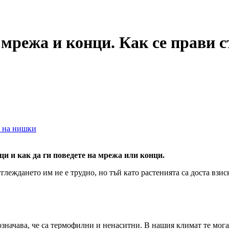
мрежа и конци. Как се прави с
и на нишки
и и как да ги поведете на мрежа или конци.
глеждането им не е трудно, но тъй като растенията са доста взи
значава, че са термофилни и ненаситни. В нашия климат те могат