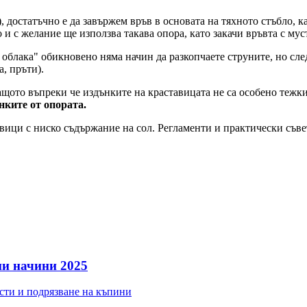
 достатъчно е да завържем връв в основата на тяхното стъбло, к
и с желание ще използва такава опора, като закачи връвта с муст
д облака" обикновено няма начин да разкопчаете струните, но сле
а, пръти).
 защото въпреки че издънките на краставицата не са особено тежк
нките от опората.
вици с ниско съдържание на сол. Регламенти и практически съв
ни начини 2025