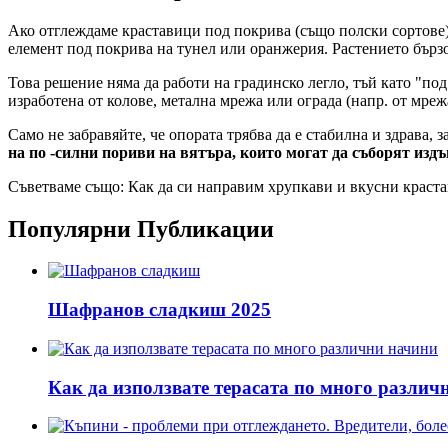
Ако отглеждаме краставици под покрива (също полски сортове),
елемент под покрива на тунел или оранжерия. Растението бързо 
Това решение няма да работи на градинско легло, тъй като "по
изработена от колове, метална мрежа или ограда (напр. от мреж
Само не забравяйте, че опората трябва да е стабилна и здрава,
на по -силни пориви на вятъра, които могат да съборят издъ
Съветваме също: Как да си направим хрупкави и вкусни краста
Популярни Публикации
Шафранов сладкиш 2025
Как да използвате терасата по много различ