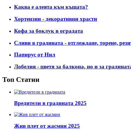
Каква е алеята към къщата?
Хортензии - декоративни храсти
Кофа за боклук в оградата
Сливи в градината - отглеждане, торене, рези
Папирус от Нил
Лобелия - цветя за балкона, но и за градинат
Топ Статии
Вредители в градината 2025
Жив плет от жасмин 2025