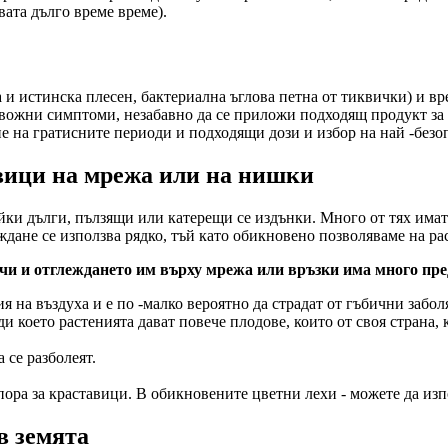
вата дълго време време).
и истинска плесен, бактериална ъглова петна от тиквички) и вре
евожни симптоми, незабавно да се приложи подходящ продукт за 
е на гратисните периоди и подходящи дози и избор на най -безопа
вици на мрежа или на нишки
ки дълги, пълзящи или катерещи се издънки. Много от тях имат 
дане се използва рядко, тъй като обикновено позволяваме на рас
ачи и отглеждането им върху мрежа или връзки има много пр
я на въздуха и е по -малко вероятно да страдат от гъбични забол
и което растенията дават повече плодове, които от своя страна, к
 се разболеят.
пора за краставици. В обикновените цветни лехи - можете да изп
в земята