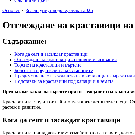
Сакшийни цветя
Основен
›
Зеленчуци, плодове, билки 2025
Отглеждане на краставици на 
Съдържание:
Кога да сеят и засаждат краставици
Отглеждане на краставици - основни изисквания
Торене на краставици и въртене
Болести и вредители на краставиците
Предимства на отглеждането на краставици на мрежа ил
Подставки за краставици под капаци и в земята
Предлагаме какво да търсите при отглеждането на краставиц
Краставиците са един от най -популярните летни зеленчуци. От
растеж и развитие.
Кога да сеят и засаждат краставици
Краставиците принадлежат към семейството на тиквата, което о