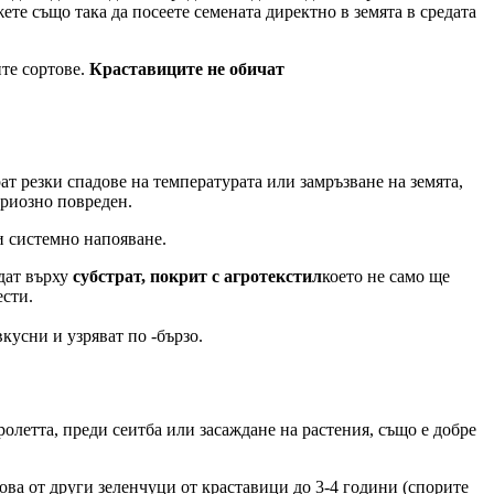
ете също така да посеете семената директно в земята в средата
ите сортове.
Краставиците не обичат
ат резки спадове на температурата или замръзване на земята,
ериозно повреден.
и системно напояване.
ждат върху
субстрат, покрит с агротекстил
което не само ще
ести.
кусни и узряват по -бързо.
ролетта, преди сеитба или засаждане на растения, също е добре
това от други зеленчуци от краставици до 3-4 години (спорите