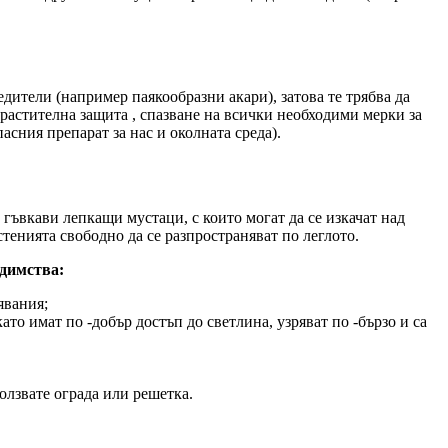
дители (например паякообразни акари), затова те трябва да
растителна защита , спазване на всички необходими мерки за
сния препарат за нас и околната среда).
гъвкави лепкащи мустаци, с които могат да се изкачат над
тенията свободно да се разпространяват по леглото.
едимства:
явания;
ато имат по -добър достъп до светлина, узряват по -бързо и са
олзвате ограда или решетка.