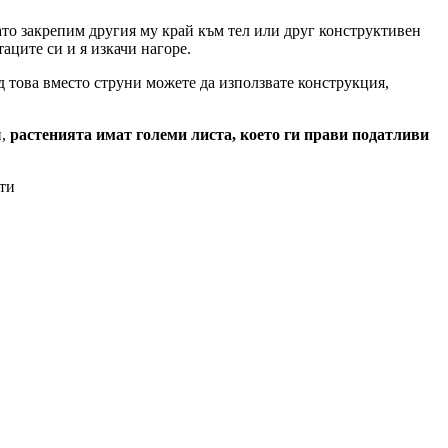
ато закрепим другия му край към тел или друг конструктивен
аците си и я изкачи нагоре.
д това вместо струни можете да използвате конструкция,
и,
растенията имат големи листа, което ги прави податливи
ети