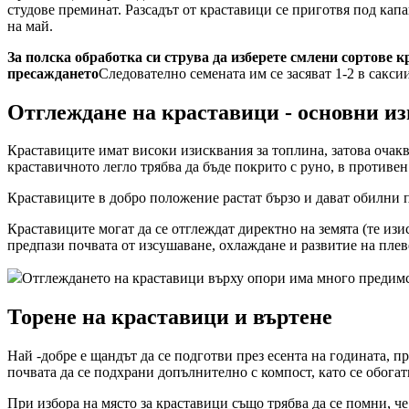
студове преминат. Разсадът от краставици се приготвя под капац
на май.
За полска обработка си струва да изберете смлени сортове 
пресаждането
Следователно семената им се засяват 1-2 в саксии
Отглеждане на краставици - основни и
Краставиците имат високи изисквания за топлина, затова очаква
краставичното легло трябва да бъде покрито с руно, в противен
Краставиците в добро положение растат бързо и дават обилни п
Краставиците могат да се отглеждат директно на земята (те изис
предпази почвата от изсушаване, охлаждане и развитие на плев
Отглеждането на краставици върху опори има много предимства
Торене на краставици и въртене
Най -добре е щандът да се подготви през есента на годината, п
почвата да се подхрани допълнително с компост, като се обогат
При избора на място за краставици също трябва да се помни, че