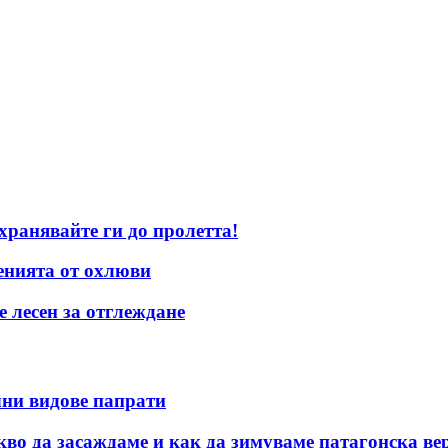
хранявайте ги до пролетта!
енията от охлюви
е лесен за отглеждане
чни видове папрати
кво да засаждаме и как да зимуваме патагонска ве