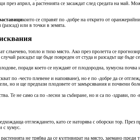
и през април, а растенията се засаждат след средата на май. Мож
краставици
които се справят по -добре на открито от оранжерийн
 (разсад) или в точки в земята.
зисквания
т слънчево, топло и тихо място. Ако през пролетта се прогнозир
 случай разсадът ще бъде повреден от студа и разсадът ще бъде с
лодове, поради което се нуждаят от плодородна, хумусна почва 
кват по -често плевене и напояване), но е по -добре да се отгле
ели, но и ще предпази плодовете от замърсявания и почвени бол
. Те не само са по -лесни за събиране, но и са по -здрави, по -в
редхождаща отглеждането, като се наторява с оборски тор. През п
и с хумус.
 растенията не трябва да се култивират на място, заемано преди 