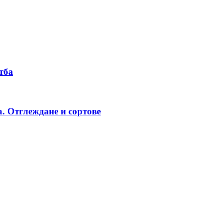
тба
а. Отглеждане и сортове