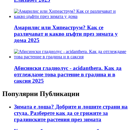
Амарилис или Хипеаструм? Как се
различават и какво цъфти през зимата у
дома 2025
Абисински гладиолус - acidanthera. Как да
отглеждаме това растение в градина и в
саксия 2025
Популярни Публикации
Зимата е лоша? Добрите и лошите страни на
студа. Разберете как да се грижите за
градинските растения през зимата