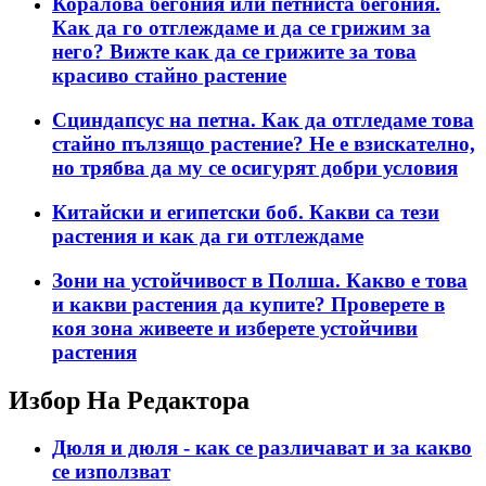
Коралова бегония или петниста бегония.
Как да го отглеждаме и да се грижим за
него? Вижте как да се грижите за това
красиво стайно растение
Сциндапсус на петна. Как да отгледаме това
стайно пълзящо растение? Не е взискателно,
но трябва да му се осигурят добри условия
Китайски и египетски боб. Какви са тези
растения и как да ги отглеждаме
Зони на устойчивост в Полша. Какво е това
и какви растения да купите? Проверете в
коя зона живеете и изберете устойчиви
растения
Избор На Редактора
Дюля и дюля - как се различават и за какво
се използват