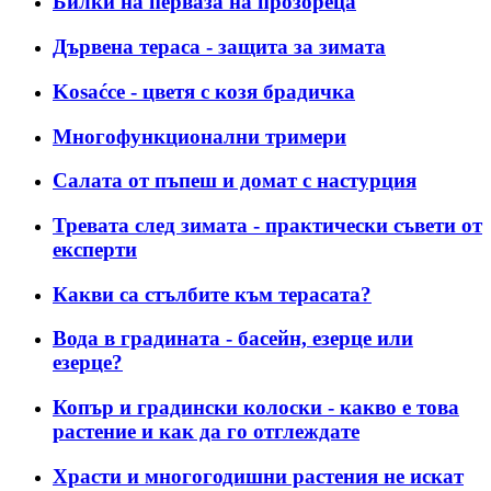
Билки на перваза на прозореца
Дървена тераса - защита за зимата
Kosaćce - цветя с козя брадичка
Многофункционални тримери
Салата от пъпеш и домат с настурция
Тревата след зимата - практически съвети от
експерти
Какви са стълбите към терасата?
Вода в градината - басейн, езерце или
езерце?
Копър и градински колоски - какво е това
растение и как да го отглеждате
Храсти и многогодишни растения не искат