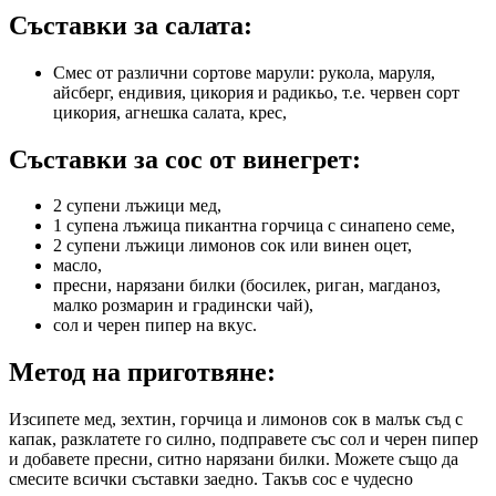
Съставки за салата:
Смес от различни сортове марули: рукола, маруля,
айсберг, ендивия, цикория и радикьо, т.е. червен сорт
цикория, агнешка салата, крес,
Съставки за сос от винегрет:
2 супени лъжици мед,
1 супена лъжица пикантна горчица с синапено семе,
2 супени лъжици лимонов сок или винен оцет,
масло,
пресни, нарязани билки (босилек, риган, магданоз,
малко розмарин и градински чай),
сол и черен пипер на вкус.
Метод на приготвяне:
Изсипете мед, зехтин, горчица и лимонов сок в малък съд с
капак, разклатете го силно, подправете със сол и черен пипер
и добавете пресни, ситно нарязани билки. Можете също да
смесите всички съставки заедно. Такъв сос е чудесно