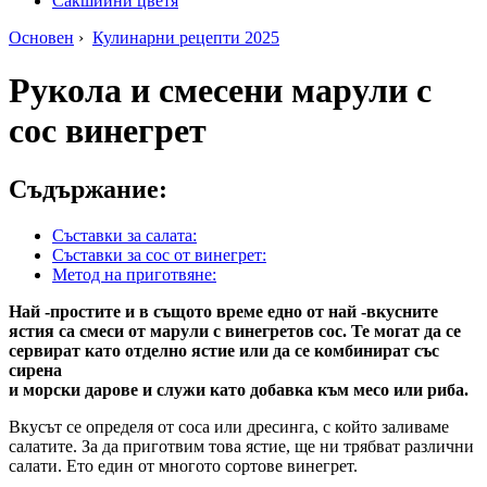
Сакшийни цветя
Основен
›
Кулинарни рецепти 2025
Рукола и смесени марули с
сос винегрет
Съдържание:
Съставки за салата:
Съставки за сос от винегрет:
Метод на приготвяне:
Най -простите и в същото време едно от най -вкусните
ястия са смеси от марули с винегретов сос. Те могат да се
сервират като отделно ястие или да се комбинират със
сирена
и морски дарове и служи като добавка към месо или риба.
Вкусът се определя от соса или дресинга, с който заливаме
салатите. За да приготвим това ястие, ще ни трябват различни
салати. Ето един от многото сортове винегрет.