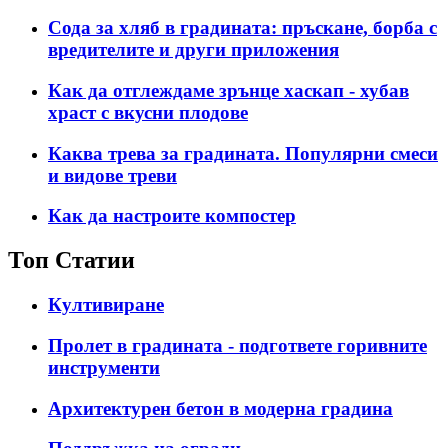
Сода за хляб в градината: пръскане, борба с
вредителите и други приложения
Как да отглеждаме зрънце хаскап - хубав
храст с вкусни плодове
Каква трева за градината. Популярни смеси
и видове треви
Как да настроите компостер
Топ Статии
Култивиране
Пролет в градината - подгответе горивните
инструменти
Архитектурен бетон в модерна градина