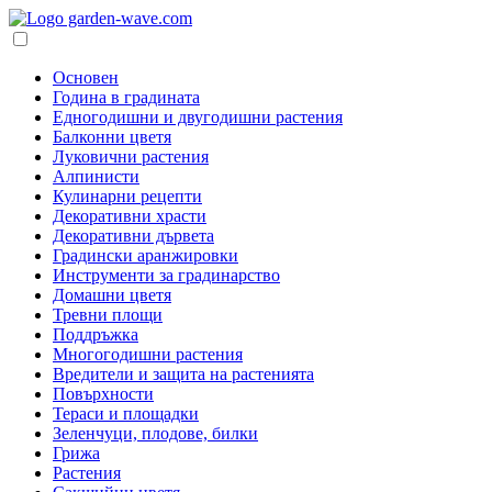
Основен
Година в градината
Едногодишни и двугодишни растения
Балконни цветя
Луковични растения
Алпинисти
Кулинарни рецепти
Декоративни храсти
Декоративни дървета
Градински аранжировки
Инструменти за градинарство
Домашни цветя
Тревни площи
Поддръжка
Многогодишни растения
Вредители и защита на растенията
Повърхности
Тераси и площадки
Зеленчуци, плодове, билки
Грижа
Растения