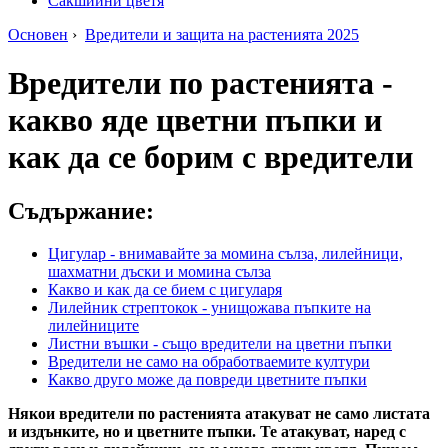
Сакшийни цветя
Основен
›
Вредители и защита на растенията 2025
Вредители по растенията -
какво яде цветни пъпки и
как да се борим с вредители
Съдържание:
Цигулар - внимавайте за момина сълза, лилейници,
шахматни дъски и момина сълза
Какво и как да се бием с цигуларя
Лилейник стрептокок - унищожава пъпките на
лилейниците
Листни въшки - също вредители на цветни пъпки
Вредители не само на обработваемите култури
Какво друго може да повреди цветните пъпки
Някои вредители по растенията атакуват не само листата
и издънките, но и цветните пъпки. Те атакуват, наред с