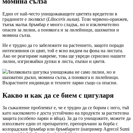
момина сълза
Един от най-често унищожаващите цветята вредители в
градините е люлякът (
Lilioceris лилия)
. Този червено-оранжев,
тънък малък бръмбар е много сладък, но и изключително
опасен за лилии, а понякога и за лилейници, шахматни и
момина сълза.
Не е трудно да го забележите на растението, защото поради
интензивния си цвят, той е ясно видим на фона на листата.
Ако не реагираме навреме, това ще увреди сериозно нашите
лилии, изгризвайки дупки в листа, пъпки и цветя.
Люляковата цигулка унищожава не само лилии, но и
шахматни дъски, момина сълза, а понякога и лилейници.
Възрастните индивиди и техните ларви също са опасни.
Какво и как да се бием с цигуларя
За съжаление проблемът е, че е трудно да се борим с него, тъй
като насекомото е доста устойчиво на продукти за растителна
защита (особено ларви и яйца). За да го унищожите, можете да
използвате един от препаратите, препоръчани за борба с
колорадския бръмбар или бръмбарите (например Agrecol Sumi