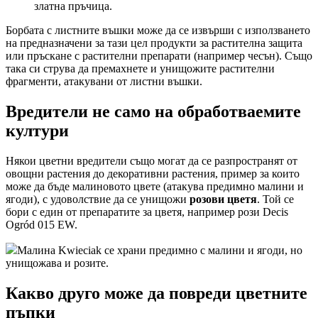
златна пръчица.
Борбата с листните въшки може да се извърши с използването
на предназначени за тази цел продукти за растителна защита
или пръскане с растителни препарати (например чесън). Също
така си струва да премахнете и унищожите растителни
фрагменти, атакувани от листни въшки.
Вредители не само на обработваемите
култури
Някои цветни вредители също могат да се разпространят от
овощни растения до декоративни растения, пример за които
може да бъде малиновото цвете (атакува предимно малини и
ягоди), с удоволствие да се унищожи
розови цветя
. Той се
бори с един от препаратите за цветя, например рози Decis
Ogród 015 EW.
Малина Kwieciak се храни предимно с малини и ягоди, но
унищожава и розите.
Какво друго може да повреди цветните
пъпки