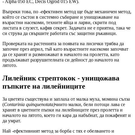
- Alpha 050 EC, Decis Ogród 015 EW).
Въпреки това, по -ефективен метод ще бъде механичен метод,
който се състои в системно събиране и унищожаване на
възрастни насекоми, техните яйца и ларви, скрити под
листата в слузест, кафяв секрет. Задачата не е приятна, така че
си струва да свършите работата със защитни ръкавици.
Проверката на растенията за появата на лисички трябва да
започне през април, тъй като възрастните насекоми започват
да се хранят и размножават в началото на пролетта, като
продължават разрушителната си дейност до началото на
лятото.
Лилейник стрептокок - унищожава
пъпките на лилейниците
За цветята съществува и заплаха от малка муха, момина сълза
(
Contarinia quinquenotata)
чиито малки, бели потоци лава се
хранят в цветните пъпки на лилейниците през пролетта и
началото на лятото, което ги кара да набъбнат, да покафенят и
да умрат.
Най -ефективният метод за борба с тях е обелването и