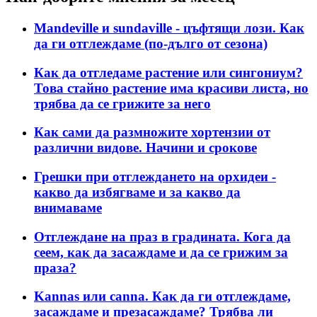
Mandeville и sundaville - цъфтящи лози. Как
да ги отглеждаме (по-дълго от сезона)
Как да отгледаме растение или сингониум?
Това стайно растение има красиви листа, но
трябва да се грижите за него
Как сами да размножите хортензии от
различни видове. Начини и срокове
Грешки при отглеждането на орхидеи -
какво да избягваме и за какво да
внимаваме
Отглеждане на праз в градината. Кога да
сеем, как да засаждаме и да се грижим за
праза?
Kannas или canna. Как да ги отглеждаме,
засаждаме и презасаждаме? Трябва ли