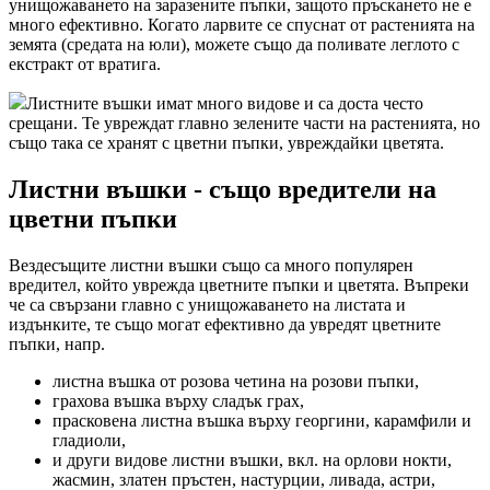
унищожаването на заразените пъпки, защото пръскането не е
много ефективно. Когато ларвите се спуснат от растенията на
земята (средата на юли), можете също да поливате леглото с
екстракт от вратига.
Листните въшки имат много видове и са доста често
срещани. Те увреждат главно зелените части на растенията, но
също така се хранят с цветни пъпки, увреждайки цветята.
Листни въшки - също вредители на
цветни пъпки
Вездесъщите листни въшки също са много популярен
вредител, който уврежда цветните пъпки и цветята. Въпреки
че са свързани главно с унищожаването на листата и
издънките, те също могат ефективно да увредят цветните
пъпки, напр.
листна въшка от розова четина на розови пъпки,
грахова въшка върху сладък грах,
прасковена листна въшка върху георгини, карамфили и
гладиоли,
и други видове листни въшки, вкл. на орлови нокти,
жасмин, златен пръстен, настурции, ливада, астри,