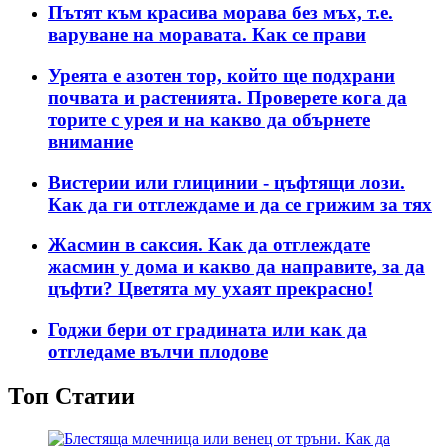
Пътят към красива морава без мъх, т.е.
варуване на моравата. Как се прави
Уреята е азотен тор, който ще подхрани
почвата и растенията. Проверете кога да
торите с урея и на какво да обърнете
внимание
Вистерии или глицинии - цъфтящи лози.
Как да ги отглеждаме и да се грижим за тях
Жасмин в саксия. Как да отглеждате
жасмин у дома и какво да направите, за да
цъфти? Цветята му ухаят прекрасно!
Годжи бери от градината или как да
отгледаме вълчи плодове
Топ Статии