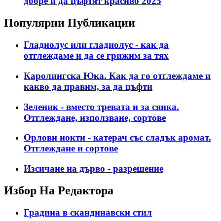
добре и да цъфтят красиво 2025
Популярни Публикации
Гладиолус или гладиолус - как да
отглеждаме и да се грижим за тях
Каролингска Юка. Как да го отглеждаме и
какво да правим, за да цъфти
Зеленик - вместо тревата и за сянка.
Отглеждане, използване, сортове
Орлови нокти - катерач със сладък аромат.
Отглеждане и сортове
Изсичане на дърво - разрешение
Избор На Редактора
Градина в скандинавски стил