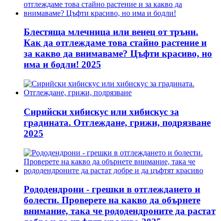
Блестяща млечница или венец от тръни.
Как да отглеждаме това стайно растение и
за какво да внимаваме? Цъфти красиво, но
има и бодли! 2025
Сирийски хибискус или хибискус за
градината. Отглеждане, грижи, подрязване
2025
Рододендрони - грешки в отглеждането и
болести. Проверете на какво да обърнете
внимание, така че рододендроните да растат