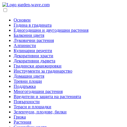
Основен
Година в градината
Едногодишни и двугодишни растения
Балконни цветя
Луковични растения
Алпинисти
Кулинарни рецепти
Декоративни храсти
Декоративни дървета
Градински аранжировки
Инструменти за градинарство
Домашни цветя
Тревни площи
Поддръжка
Многогодишни растения
Вредители и защита на растенията
Повърхности
Тераси и площадки
Зеленчуци, плодове, билки
Грижа
Растения