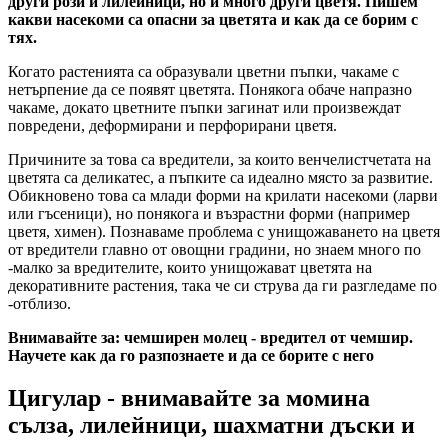
други рози и лилейници, но и много други цветя. Пишем
какви насекоми са опасни за цветята и как да се борим с
тях.
Когато растенията са образували цветни пъпки, чакаме с
нетърпение да се появят цветята. Понякога обаче напразно
чакаме, докато цветните пъпки загинат или произвеждат
повредени, деформирани и перфорирани цветя.
Причините за това са вредители, за които венчелистчетата на
цветята са деликатес, а пъпките са идеално място за развитие.
Обикновено това са млади форми на крилати насекоми (ларви
или гъсеници), но понякога и възрастни форми (например
цветя, химен). Познаваме проблема с унищожаването на цветя
от вредители главно от овощни градини, но знаем много по
-малко за вредителите, които унищожават цветята на
декоративните растения, така че си струва да ги разгледаме по
-отблизо.
Внимавайте за: чемширен молец - вредител от чемшир.
Научете как да го разпознаете и да се борите с него
Цигулар - внимавайте за момина
сълза, лилейници, шахматни дъски и