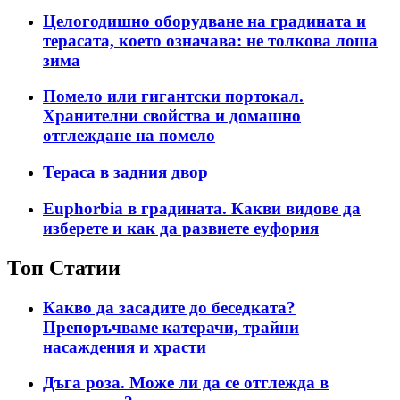
Целогодишно оборудване на градината и
терасата, което означава: не толкова лоша
зима
Помело или гигантски портокал.
Хранителни свойства и домашно
отглеждане на помело
Тераса в задния двор
Euphorbia в градината. Какви видове да
изберете и как да развиете еуфория
Топ Статии
Какво да засадите до беседката?
Препоръчваме катерачи, трайни
насаждения и храсти
Дъга роза. Може ли да се отглежда в