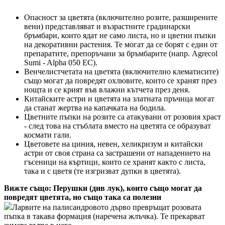
Опасност за цветята (включително розите, разширените
вени) представляват и възрастните градинарски
бръмбари, които ядат не само листа, но и цветни пъпки
на декоративни растения. Те могат да се борят с един от
препаратите, препоръчани за бръмбарите (напр. Agrecol
Sumi - Alpha 050 EC).
Венчелистчетата на цветята (включително клематисите)
също могат да повредят охлювите, които се хранят през
нощта и се крият във влажни кътчета през деня.
Китайските астри и цветята на златната пръчица могат
да станат жертва на капачката на бодила.
Цветните пъпки на розите са атакувани от розовия храст
- след това на стъблата вместо на цветята се образуват
космати гали.
Цветовете на циния, невен, хеликризум и китайски
астри от своя страна са застрашени от нападението на
гъсеници на къртици, които се хранят както с листа,
така и с цветя (те изгризват дупки в цветята).
Вижте също: Перушки (див лук), които също могат да
повредят цветята, но също така са полезни
Ларвите на палисандровото дърво превръщат розовата
пъпка в такава формация (наречена жлъчка). Те прекарват