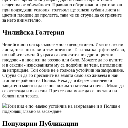
вещества от обичайното. Правилно обгрижван и култивиран
при подходящи условия, голтърът ще запази хубави листа и
цветни плодове до пролетта, така че си струва да се грижите
за него внимателно.
Чилийска Голтерия
Чилийският голтър също е много декоративен. Има по -тесни
листа, те са лъскави и тъмнозелени. Тази златка цъфти хубаво,
но най -голямата й украса са относително едри и цветни
плодове - в нюанси на розово или бяло. Можете да го купите
и в саксии - изискванията му са подобни на тези, използвани
за изпращане. Той обаче не е толкова устойчив на замръзване.
Струва си да го пресадите на земята само ако живеем в най
-топлите райони на Полша. Нека да изберем слънчево и
защитено място и да се погрижим за киселата почва. Може да
се отглежда и в саксии. През сезона може да се постави на
балкон или тераса.
Този вид е по -малко устойчив на замръзване и в Полша е
подходящ главно за засаждане.
Популярни Публикации