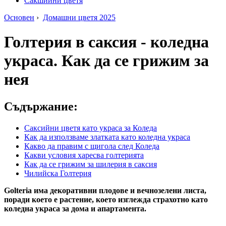
Сакшийни цветя
Основен
›
Домашни цветя 2025
Голтерия в саксия - коледна
украса. Как да се грижим за
нея
Съдържание:
Саксийни цветя като украса за Коледа
Как да използваме златката като коледна украса
Какво да правим с щигола след Коледа
Какви условия харесва голтерията
Как да се грижим за шилерия в саксия
Чилийска Голтерия
Golteria има декоративни плодове и вечнозелени листа,
поради което е растение, което изглежда страхотно като
коледна украса за дома и апартамента.