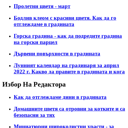
Пролетни цветя - март
Бодлив клеом с красиви цветя. Как да го
отглеждаме в градината
Горска градина - как да подредите градина
на горски парцел
Дървени повърхности в градината
Лунният календар на градинаря за април
2022 г. Какво да правите в градината и кога
Избор На Редактора
Как да отглеждаме дини в градината
Домашните цветя са отровни за котките и са
безопасни за тях
Миниатюрни широколистни храсти - за