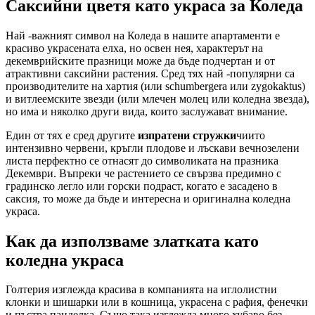
Саксийни цветя като украса за Коледа
Най -важният символ на Коледа в нашите апартаменти е
красиво украсената елха, но освен нея, характерът на
декемврийските празници може да бъде подчертан и от
атрактивни саксийни растения. Сред тях най -популярни са
производителите на хартия (или schumbergera или zygokaktus)
и витлеемските звезди (или млечен молец или коледна звезда),
но има и няколко други вида, които заслужават внимание.
Един от тях е сред другите
изпратени стружки
чиито
интензивно червени, кръгли плодове и лъскави вечнозелени
листа перфектно се отнасят до символиката на празника
Декември. Въпреки че растението се свързва предимно с
градинско легло или горски подраст, когато е засадено в
саксия, то може да бъде и интересна и оригинална коледна
украса.
Как да използваме златката като
коледна украса
Голтерия изглежда красива в компанията на иглолистни
клонки и шишарки или в кошница, украсена с рафия, фенечки
и пъстра панделка. Също така изглежда много хубаво без