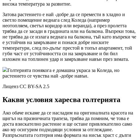
висока температура за развитие.
Затова растението е най -добре да се премести в хладно и
светло помещение веднага след Коледа (например
неотопляем, светъл коридор или веранда), а през пролетта
трябва да се засади в градината или на балкона. Въпреки това,
не трябва да се излага веднага на балкона, тъй като въпреки че
е устойчив на замръзване и понася добре ниските
температури, след по-дълъг престой в топъл апартамент, той
губи част от устойчивостта си на замръзване и би бил
изложен на топлинен удар и замръзване навън през зимата.
Голтерията понякога е домашна украса за Коледа, но
растението се чувства най -добре навън.
Лиценз CC BY-SA 2.5
Какви условия харесва голтерията
Ако обаче искаме да се насладим на оригиналната красота на
щигъл на празничната трапеза, трябва да помним, че това е
доста взискателно растение и ще остане привлекателно само
ако му осигурим подходящи условия за отглеждане.
Разпръснатата голтерия има формата на нисък храст с дълги