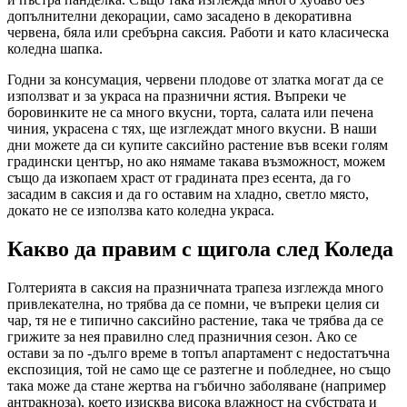
допълнителни декорации, само засадено в декоративна
червена, бяла или сребърна саксия. Работи и като класическа
коледна шапка.
Годни за консумация, червени плодове от златка могат да се
използват и за украса на празнични ястия. Въпреки че
боровинките не са много вкусни, торта, салата или печена
чиния, украсена с тях, ще изглеждат много вкусни. В наши
дни можете да си купите саксийно растение във всеки голям
градински център, но ако нямаме такава възможност, можем
също да изкопаем храст от градината през есента, да го
засадим в саксия и да го оставим на хладно, светло място,
докато не се използва като коледна украса.
Какво да правим с щигола след Коледа
Голтерията в саксия на празничната трапеза изглежда много
привлекателна, но трябва да се помни, че въпреки целия си
чар, тя не е типично саксийно растение, така че трябва да се
грижите за нея правилно след празничния сезон. Ако се
остави за по -дълго време в топъл апартамент с недостатъчна
експозиция, той не само ще се разтегне и побледнее, но също
така може да стане жертва на гъбично заболяване (например
антракноза), което изисква висока влажност на субстрата и