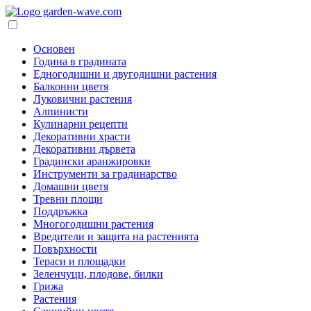
Основен
Година в градината
Едногодишни и двугодишни растения
Балконни цветя
Луковични растения
Алпинисти
Кулинарни рецепти
Декоративни храсти
Декоративни дървета
Градински аранжировки
Инструменти за градинарство
Домашни цветя
Тревни площи
Поддръжка
Многогодишни растения
Вредители и защита на растенията
Повърхности
Тераси и площадки
Зеленчуци, плодове, билки
Грижа
Растения