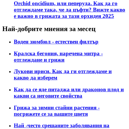
Orchid oncidium, или пеперуда. Как да го
отглеждаме така, че да цъфти? Вижте какво
е важно в грижата за тази орхидея 2025
Най-добрите мнения за месец
Воден зюмбюл - естествен филтър
Кралска бегония, наречена митра -
отглеждане и грижи
Лукови ириси. Как да ги отглеждаме и
какво да изберем
Как да се яде питаджа или драконов плод и
какви са неговите свойства
Грижа за зимни стайни растения -
погрижете се за вашите цветя
Най -често срещаните заболявания на