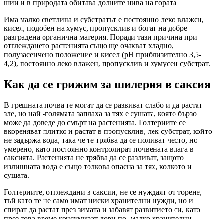
шии и в природата обитава долните нива на гората
Има малко светлина и субстратът е постоянно леко влажен,
кисел, подобен на хумус, пропусклив и богат на добре
разградена органична материя. Поради тази причина при
отглеждането растенията също ще очакват хладно,
полузасенчено положение и кисел (рН приблизително 3,5-
4,2), постоянно леко влажен, пропусклив и хумусен субстрат.
Как да се грижим за шилерия в саксия
В грешната почва те могат да се развиват слабо и да растат
зле, но най -голямата заплаха за тях е сушата, която бързо
може да доведе до смърт на растенията. Голтериите се
вкореняват плитко и растат в пропусклив, лек субстрат, който
не задържа вода, така че те трябва да се поливат често, но
умерено, като постоянно контролират почвената влага в
саксията. Растенията не трябва да се разливат, защото
излишната вода е също толкова опасна за тях, колкото и
сушата.
Голтериите, отглеждани в саксии, не се нуждаят от торене,
тъй като те не само имат ниски хранителни нужди, но и
спират да растат през зимата и забавят развитието си, като
през това време консумират дори по -малко хранителни