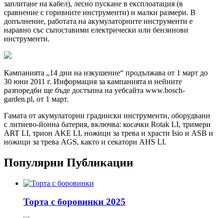
заплитане на кабел), лесно пускане в експлоатация (в
сравнение с горивните инструменти) и малки размери. В
допълнение, работата на акумулаторните инструменти е
наравно със съпоставими електрически или бензинови
инструменти.
Кампанията „14 дни на изкушение“ продължава от 1 март до
30 юни 2011 г. Информация за кампанията и нейните
разпоредби ще бъде достъпна на уебсайта www.bosch-
garden.pl, от 1 март.
Гамата от акумулаторни градински инструменти, оборудвани
с литиево-йонна батерия, включва: косачки Rotak LI, тримери
ART LI, трион AKE LI, ножици за трева и храсти Isio и ASB и
ножици за трева AGS, както и секатори AHS LI.
Популярни Публикации
Торта с боровинки 2025