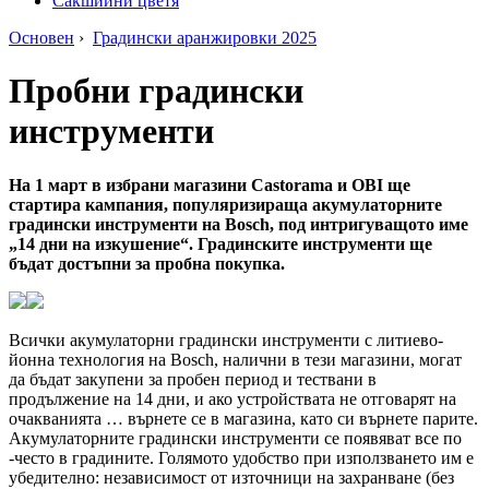
Сакшийни цветя
Основен
›
Градински аранжировки 2025
Пробни градински
инструменти
На 1 март в избрани магазини Castorama и OBI ще
стартира кампания, популяризираща акумулаторните
градински инструменти на Bosch, под интригуващото име
„14 дни на изкушение“. Градинските инструменти ще
бъдат достъпни за пробна покупка.
Всички акумулаторни градински инструменти с литиево-
йонна технология на Bosch, налични в тези магазини, могат
да бъдат закупени за пробен период и тествани в
продължение на 14 дни, и ако устройствата не отговарят на
очакванията … върнете се в магазина, като си върнете парите.
Акумулаторните градински инструменти се появяват все по
-често в градините. Голямото удобство при използването им е
убедително: независимост от източници на захранване (без