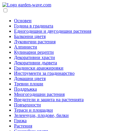
Основен
Година в градината
Едногодишни и двугодишни растения
Балконни цветя
Луковични растения
Алпинисти
Кулинарни рецепти
Декоративни храсти
Декоративни дървета
Градински аранжировки
Инструменти за градинарство
Домашни цветя
Тревни площи
Поддръжка
Многогодишни растения
Вредители и защита на растенията
Повърхности
Тераси и площадки
Зеленчуци, плодове, билки
Грижа
Растения