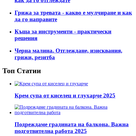
как да го отглеждате
Грижа за тревата - какво е мулчиране и как
да го направите
Къща за инструменти - практически
решения
Черна малина. Отглеждане, изисквания,
грижи, резитба
Топ Статии
Крем супа от киселец и глухарче 2025
Подреждаме градината на балкона. Важна
подготвителна работа 2025