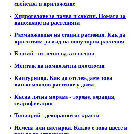
свойства и приложение
Хидрогелове за почва и саксии. Помага за
напояване на растенията
Размножаване на стайни растения. Как да
приготвим разсад на популярни растения
Бонсай - източни вдъхновения
Монтаж на композитни плоскости
Каптурница. Как да отглеждаме това
насекомоядно растение у дома
Късна лятна морава - торене, аерация,
скарификация
Топиарий - декорации от храсти
Исмена или пастирка. Какво е това цвете и