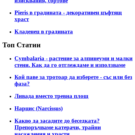
изисквания, сортове
Pieris в градината - декоративен цъфтящ
храст
Кладенец в градината
Топ Статии
Cymbalaria - растение за алпинеуми и малки
стени. Как да го отглеждаме и използваме
Кой паве за тротоар да изберете - със или без
фаза?
Ливада вместо тревна площ
Нарцис (Narcissus)
Какво да засадите до беседката?
Препоръчваме катерачи, трайни
насаждения и храсти