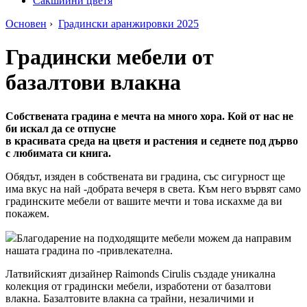
Сакшийни цветя
Основен
›
Градински аранжировки 2025
Градински мебели от
базалтови влакна
Собствената градина е мечта на много хора. Кой от нас не
би искал да се отпусне
в красивата среда на цветя и растения и седнете под дърво
с любимата си книга.
Обядът, изяден в собствената ви градина, със сигурност ще
има вкус на най -добрата вечеря в света. Към него вървят само
градинските мебели от вашите мечти и това искахме да ви
покажем.
Благодарение на подходящите мебели можем да направим
нашата градина по -привлекателна.
Латвийският дизайнер Raimonds Cirulis създаде уникална
колекция от градински мебели, изработени от базалтови
влакна. Базалтовите влакна са трайни, незаличими и