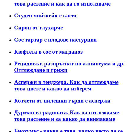
това растение и как да го използваме
Студен чийзкейк с касис
Сироп от глухарче
Сос тартар с плодове настурция
Кюфтета в сос от магданоз
Рецидивът, разпръснат по алпинеума и др.
Отглеждане и грижи
Аспержи в тенджера. Как да отглеждаме
това цвете и какво да изберем
Котлети от пилешки гърди с аспержи
Дурман в градината. Как да отглеждаме
това растение и за какво да внимаваме
Биохумус - какво е това, колко често да се