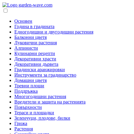
Основен
Година в градината
Едногодишни и двугодишни растения
Балконни цветя
Луковични растения
Алпинисти
Кулинарни рецепти
Декоративни храсти
Декоративни дървета
Градински аранжировки
Инструменти за градинарство
Домашни цветя
Тревни площи
Поддръжка
Многогодишни растения
Вредители и защита на растенията
Повърхности
Тераси и площадки
Зеленчуци, плодове, билки
Грижа
Растения