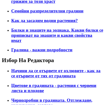
грижим за този храст
Семейни разпределителни градини
Как да засадим водни растения?
Билки и знаците на зодиака. Какви билки се
приписват на знаците и какви свойства
имат
Градина - важни подробности
Избор На Редактора
Начини да се отървете от охлювите - как да
се отървете от тях от градината
Цветове в градината - растения с червени
листа и плодове
Чернодробни в градината. Отглеждане,