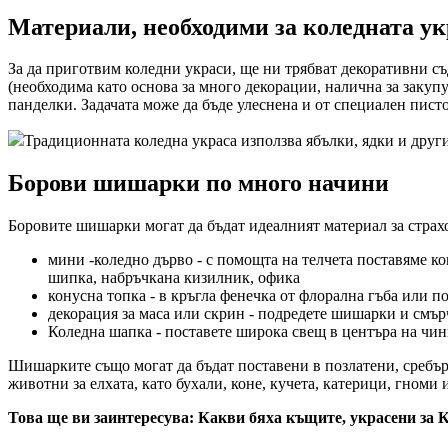
Материали, необходими за коледната ук
За да приготвим коледни украси, ще ни трябват декоративни съд
(необходима като основа за много декорации, налична за закуп
панделки. Задачата може да бъде улеснена и от специален пист
Традиционната коледна украса използва ябълки, ядки и друг
Борови шишарки по много начини
Боровите шишарки могат да бъдат идеалният материал за страх
мини -коледно дърво - с помощта на телчета поставяме к
шипка, набръчкана кизилник, офика
конусна топка - в кръгла фенечка от флорална гъба или п
декорация за маса или скрин - подредете шишарки и смър
Коледна шапка - поставете широка свещ в центъра на чин
Шишарките също могат да бъдат поставени в позлатени, сребър
животни за елхата, като бухали, коне, кучета, катерици, гноми 
Това ще ви заинтересува: Какви бяха къщите, украсени за К