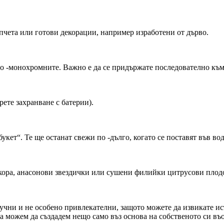
пчета или готови декорации, например изработени от дърво.
по -монохромните. Важно е да се придържате последователно към
ете захранване с батерии).
кет“. Те ще останат свежи по -дълго, когато се поставят във вод
 кора, анасонови звездички или сушени филийки цитрусови плод
кучни и не особено привлекателни, защото можете да извикате и
а можем да създадем нещо само въз основа на собственото си въ