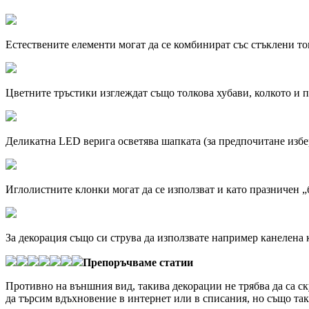
Естествените елементи могат да се комбинират със стъклени то
Цветните тръстики изглеждат също толкова хубави, колкото и 
Деликатна LED верига осветява шапката (за предпочитане избер
Иглолистните клонки могат да се използват и като празничен „бу
За декорация също си струва да използвате например канелена
Препоръчваме статии
Противно на външния вид, такива декорации не трябва да са с
да търсим вдъхновение в интернет или в списания, но също так