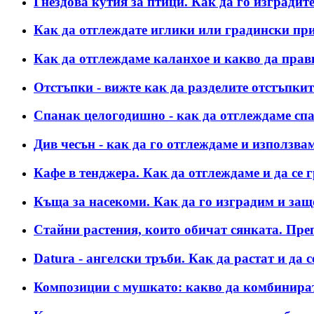
Гнездова кутия за птици. Как да го изградите
Как да отглеждате иглики или градински пр
Как да отглеждаме каланхое и какво да прав
Отстъпки - вижте как да разделите отстъпкит
Спанак целогодишно - как да отглеждаме сп
Див чесън - как да го отглеждаме и използва
Кафе в тенджера. Как да отглеждаме и да се 
Къща за насекоми. Как да го изградим и защ
Стайни растения, които обичат сянката. Преп
Datura - ангелски тръби. Как да растат и да с
Композиции с мушкато: какво да комбинирате