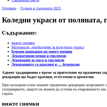
Сакшийни цветя
Основен
›
Година в градината 2025
Коледни украси от поляната, г
Съдържание:
вижте снимки
Материали, необходими за коледната украса
Борови шишарки по много начини
Декоративни венци и гирлянди
Декорации за маса и гирлянди
Декорациите са красиви и … безопасни
Адвент традиционно е време за приготвяне на празнична укра
декорации ще бъдат красиви, естествени и ароматни.
През коледния сезон нашият празнично декориран апартамент с
супермаркети, защото не можем да устоим на очарованието им. 
гората.
вижте снимки