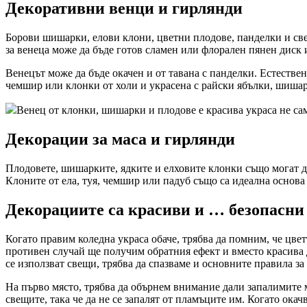
Декоративни венци и гирлянди
Борови шишарки, елови клони, цветни плодове, панделки и свещ
за венеца може да бъде готов сламен или флорален пянен диск 
Венецът може да бъде окачен и от тавана с панделки. Естествен
чемшир или клонки от холи и украсена с райски ябълки, шишар
Венец от клонки, шишарки и плодове е красива украса не само
Декорации за маса и гирлянди
Плодовете, шишарките, ядките и елховите клонки също могат да
Клоните от ела, туя, чемшир или падуб също са идеална основа з
Декорациите са красиви и … безопасни
Когато правим коледна украса обаче, трябва да помним, че цвет
противен случай ще получим обратния ефект и вместо красива д
се използват свещи, трябва да спазваме и основните правила за
На първо място, трябва да обърнем внимание дали запалимите м
свещите, така че да не се запалят от пламъците им. Когато ок