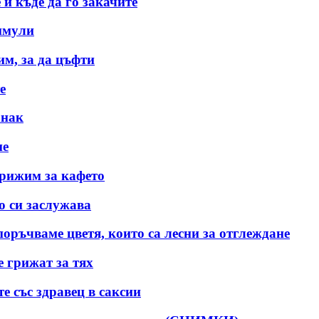
 и къде да го закачите
имули
им, за да цъфти
е
анак
ме
грижим за кафето
о си заслужава
оръчваме цветя, които са лесни за отглеждане
е грижат за тях
 със здравец в саксии