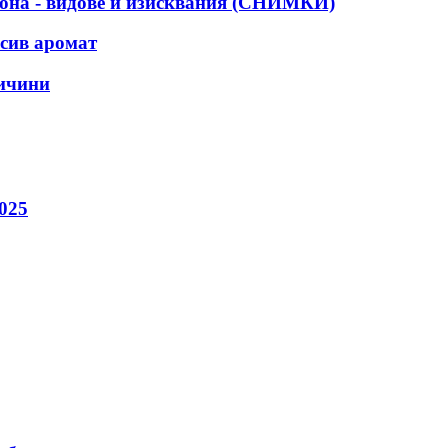
кона - видове и изисквания (СНИМКИ)
асив аромат
ричини
025