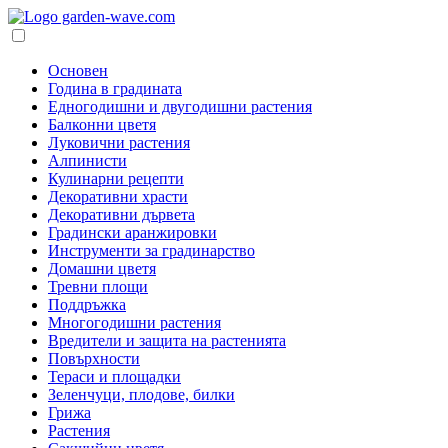
Основен
Година в градината
Едногодишни и двугодишни растения
Балконни цветя
Луковични растения
Алпинисти
Кулинарни рецепти
Декоративни храсти
Декоративни дървета
Градински аранжировки
Инструменти за градинарство
Домашни цветя
Тревни площи
Поддръжка
Многогодишни растения
Вредители и защита на растенията
Повърхности
Тераси и площадки
Зеленчуци, плодове, билки
Грижа
Растения