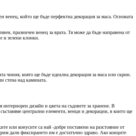
ен венец, който ще бъде перфектна декорация за маса. Основата
ивен, празничен венец за врата. Тя може да бъде направена от
е и зелени клонки.
та чиния, която ще бъде идеална декорация за маса или скрин.
ли стена над камината.
я интериорен дизайн и цвета на съдовете за хранене. В
 съставяме централни елементи, венци и декорации, в които ще
ите или конусите са най -добре поставени на разстояние от
верим дали фиксирането им е достатъчно здраво. Ако конците