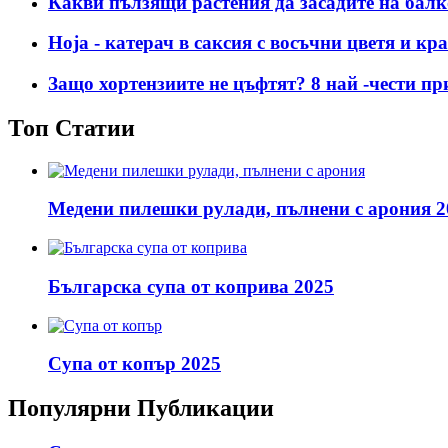
Какви пълзящи растения да засадите на бал
Hoja - катерач в саксия с восъчни цветя и кр
Защо хортензиите не цъфтят? 8 най -чести п
Топ Статии
Медени пилешки рулади, пълнени с арония 2
Българска супа от коприва 2025
Супа от копър 2025
Популярни Публикации