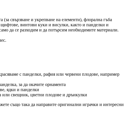
а (за свързване и укрепване на елементи), флорална гъба
, щифтове, винтови куки и висулки, както и панделки и
 само да се разходим и да потърсим необходимите материали.
нес.
украсяваме с панделки, рафия или червени плодове, например
анделка, за да окачите орнамента
ве, ядки и панделки
ла или свещник, цветни плодове и дрънкулки
ожете също така да направите оригинални играчки и интересни