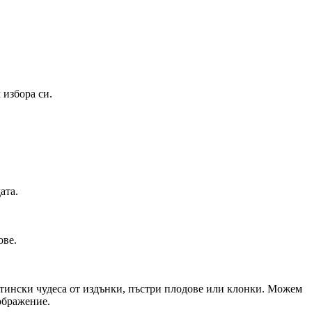
 избора си.
ата.
ове.
стински чудеса от издънки, пъстри плодове или клонки. Можем
ображение.