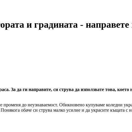
ората и градината - направете
са. За да ги направите, си струва да използвате това, което
е променя до неузнаваемост. Обикновено купуваме коледни укра
Понякога обаче си струва малко усилие и да украсите къщата с н