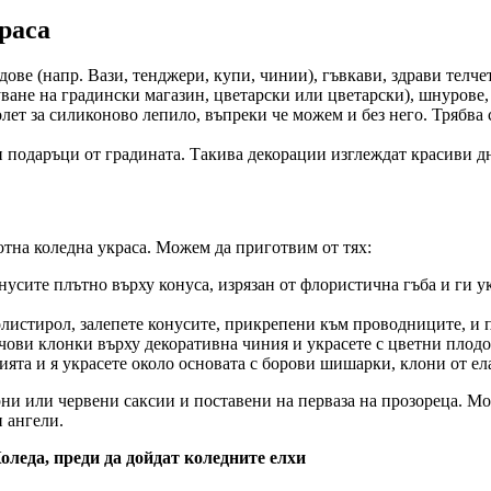
раса
ове (напр. Вази, тенджери, купи, чинии), гъвкави, здрави телчет
уване на градински магазин, цветарски или цветарски), шнурове
олет за силиконово лепило, въпреки че можем и без него. Трябва
и подаръци от градината. Такива декорации изглеждат красиви д
отна коледна украса. Можем да приготвим от тях:
онусите плътно върху конуса, изрязан от флористична гъба и ги 
олистирол, залепете конусите, прикрепени към проводниците, и п
чови клонки върху декоративна чиния и украсете с цветни плодо
ията и я украсете около основата с борови шишарки, клони от е
ни или червени саксии и поставени на перваза на прозореца. М
и ангели.
оледа, преди да дойдат коледните елхи