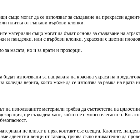
и също могат да се използват за създаване на прекрасен адвент
или плитка от гъвкави върбови клонки.
ите материали също могат да бъдат основа за създаване на атракт
ки и панделки, или с върбови клонки, украсени с цветни плодов
 за масата, но и за врати и прозорци.
 бъдат използвани за направата на красива украса на продългова
а коледна верига, която може да се използва за рамка на врата и
ът на използваните материали трябва да съответства на цялостни
екорация, ще създадем хаос, който не е много елегантен. Когато
 безопасност.
атериали не влизат в пряк контакт със свещта. Клоните, панделк
ачваме адвентни венци от тавана, трябва също внимателно да про