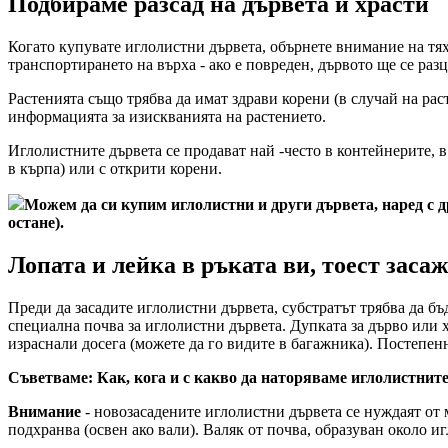
Подбираме разсад на дървета и храсти
Когато купувате иглолистни дървета, обърнете внимание на тях
транспортирането на върха - ако е повреден, дървото ще се разц
Растенията също трябва да имат здрави корени (в случай на рас
информацията за изискванията на растението.
Иглолистните дървета се продават най -често в контейнерите, в 
в кърпа) или с открити корени.
Можем да си купим иглолистни и други дървета, наред с д
остане).
Лопата и лейка в ръката ви, тоест заса
Преди да засадите иглолистни дървета, субстратът трябва да бъ
специална почва за иглолистни дървета. Дупката за дърво или хр
израснали досега (можете да го видите в багажника). Постепенн
Съветваме: Как, кога и с какво да наторяваме иглолистнит
Внимание
- новозасадените иглолистни дървета се нуждаят от м
подхранва (освен ако вали). Валяк от почва, образуван около 