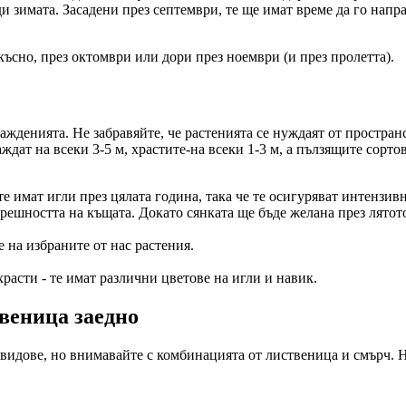
ди зимата. Засадени през септември, те ще имат време да го напр
късно, през октомври или дори през ноември (и през пролетта).
ажденията. Не забравяйте, че растенията се нуждаят от простран
ждат на всеки 3-5 м, храстите-на всеки 1-3 м, а пълзящите сортов
те имат игли през цялата година, така че те осигуряват интензив
решността на къщата. Докато сянката ще бъде желана през лятот
 на избраните от нас растения.
расти - те имат различни цветове на игли и навик.
твеница заедно
 видове, но внимавайте с комбинацията от лиственица и смърч. 