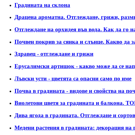
Градината на склона
Драцена ароматна. Отглеждане, грижи, раз
Отглеждане на орхидея във вода. Как да го н
Почвен покрив за сянка и слънце. Какво да з
Здравец - отглеждане и грижи
Ерусалимски артишок - какво може да се на
Лъвски усти - цветята са опасни само по име
Почва в градината - видове и свойства на по
Виолетови цветя за градината и балкона. Т
Дива ягода в градината. Отглеждане и сортов
Медени растения в градината: декорация на 