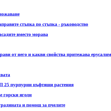
множаване
аправите стъпка по стъпка - ръководство
асадите вместо морава
прави от него и какви свойства притежава ерусали
чвата
ОП 25 пурпурни цъфтящи растения
е горски ягоди
градината и помощ за пчелите