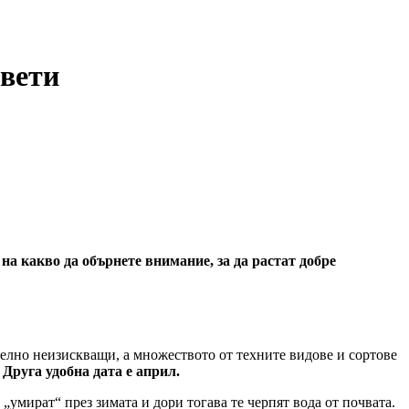
ъвети
на какво да обърнете внимание, за да растат добре
телно неизискващи, а множеството от техните видове и сортове
 Друга удобна дата е април.
 „умират“ през зимата и дори тогава те черпят вода от почвата.