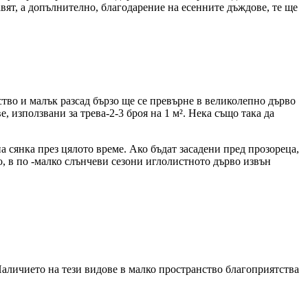
авят, а допълнително, благодарение на есенните дъждове, те ще
ство и малък разсад бързо ще се превърне в великолепно дърво
е, използвани за трева-2-3 броя на 1 м². Нека също така да
на сянка през цялото време. Ако бъдат засадени пред прозореца,
о, в по -малко слънчеви сезони иглолистното дърво извън
Наличието на тези видове в малко пространство благоприятства