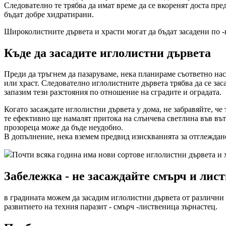
Следователно те трябва да имат време да се вкоренят доста пре
бъдат добре хидратирани.
Широколистните дървета и храсти могат да бъдат засадени по -
Къде да засадите иглолистни дървета
Преди да тръгнем да пазаруваме, нека планираме съответно нас
или храст. Следователно иглолистните дървета трябва да се заса
запазим тези разстояния по отношение на сградите и оградата.
Когато засаждате иглолистни дървета у дома, не забравяйте, че 
те ефективно ще намалят притока на слънчева светлина във вът
прозореца може да бъде неудобно.
В допълнение, нека вземем предвид изискванията за отглеждане
Почти всяка година има нови сортове иглолистни дървета и х
Забележка - не засаждайте смърч и лис
в градината можем да засадим иглолистни дървета от различни
развитието на техния паразит - смърч -лиственица зърнастец.