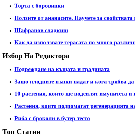
Торта с боровинки
Ползите от ананасите. Научете за свойствата
Шафранов сладкиш
Как да използвате терасата по много различ
Избор На Редактора
Подреждане на къщата и градината
Защо плодните пъпки падат и кога трябва да
10 растения, които ще подсилят имунитета и 
Растения, които подпомагат регенерацията н
Риба с броколи в бутер тесто
Топ Статии