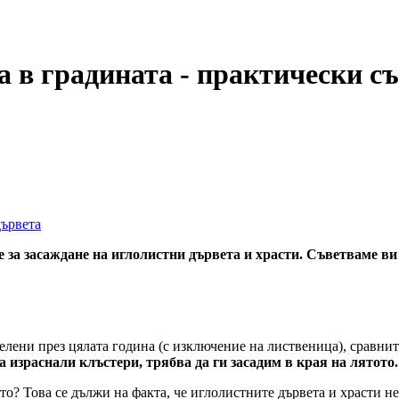
 в градината - практически с
дървета
е за засаждане на иглолистни дървета и храсти. Съветваме ви 
зелени през цялата година (с изключение на лиственица), сравни
а израснали клъстери, трябва да ги засадим в края на лятото.
то? Това се дължи на факта, че иглолистните дървета и храсти не