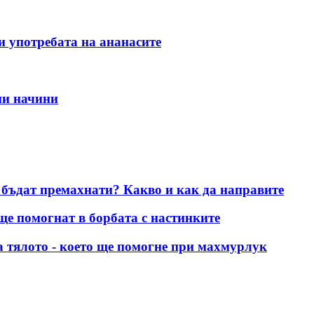
 и употребата на ананасите
ни начини
 бъдат премахнати? Какво и как да направите
ще помогнат в борбата с настинките
а тялото - което ще помогне при махмурлук