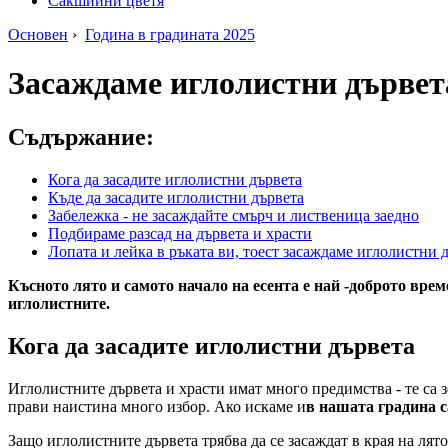
Сакшийни цветя
Основен
›
Година в градината 2025
Засаждаме иглолистни дървета
Съдържание:
Кога да засадите иглолистни дървета
Къде да засадите иглолистни дървета
Забележка - не засаждайте смърч и лиственица заедно
Подбираме разсад на дървета и храсти
Лопата и лейка в ръката ви, тоест засаждаме иглолистни 
Късното лято и самото начало на есента е най -доброто врем
иглолистните.
Кога да засадите иглолистни дървета
Иглолистните дървета и храсти имат много предимства - те са 
прави наистина много избор.
Ако искаме и
в нашата градина с
Защо иглолистните дървета трябва да се засаждат в края на лято