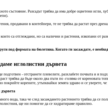
ното състояние. Разсадът трябва да има добре оцветени игли, ху
епи).
тения, продавани в контейнери, те не трябва да растат през дрен
които са отглеждани, но са налични и растения, изкопани от разс
руги под формата на бюлетина. Когато ги засаждате, е необхо
ждаме иглолистни дървета
де подготвен - отстранете плевелите, разхлабете почвата и я по
аст трябва да бъде около два пъти по -голяма от кореновата топк
о покрийте корените, утъпквайки земята здраво и се уверете, че
е дървета
ного вода, така че след засаждането растението трябва да се по
иглолистния, ще ни помогне да се хидратираме правилно.