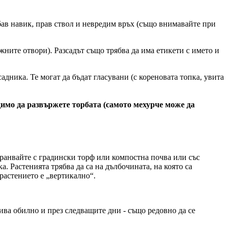
бав навик, прав ствол и невредим връх (също внимавайте при
ажните отвори). Разсадът също трябва да има етикети с името и
адника. Те могат да бъдат гласувани (с кореновата топка, увита
димо да развържете торбата (самото мехурче може да
дхранвайте с градински торф или компостна почва или със
а. Растенията трябва да са на дълбочината, на която са
 растението е „вертикално“.
лива обилно и през следващите дни - също редовно да се