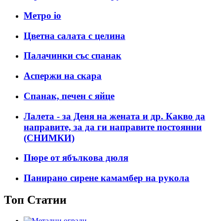
Метро io
Цветна салата с целина
Палачинки със спанак
Аспержи на скара
Спанак, печен с яйце
Лалета - за Деня на жената и др. Какво да
направите, за да ги направите постоянни
(СНИМКИ)
Пюре от ябълкова дюля
Панирано сирене камамбер на рукола
Топ Статии