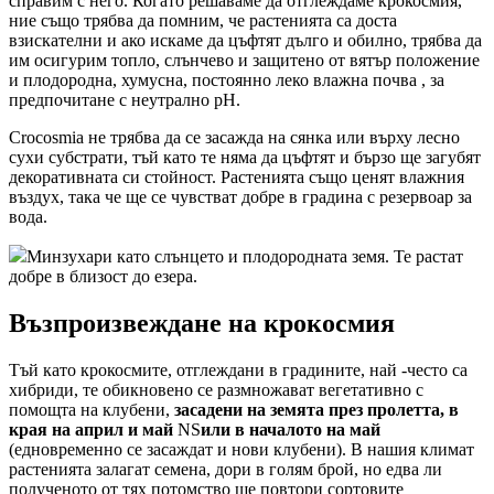
справим с него. Когато решаваме да отглеждаме крокосмия,
ние също трябва да помним, че растенията са доста
взискателни и ако искаме да цъфтят дълго и обилно, трябва да
им осигурим топло, слънчево и защитено от вятър положение
и плодородна, хумусна, постоянно леко влажна почва , за
предпочитане с неутрално рН.
Crocosmia не трябва да се засажда на сянка или върху лесно
сухи субстрати, тъй като те няма да цъфтят и бързо ще загубят
декоративната си стойност. Растенията също ценят влажния
въздух, така че ще се чувстват добре в градина с резервоар за
вода.
Минзухари като слънцето и плодородната земя. Те растат
добре в близост до езера.
Възпроизвеждане на крокосмия
Тъй като крокосмите, отглеждани в градините, най -често са
хибриди, те обикновено се размножават вегетативно с
помощта на клубени,
засадени на земята през пролетта, в
края на април и май
NS
или в началото на май
(едновременно се засаждат и нови клубени). В нашия климат
растенията залагат семена, дори в голям брой, но едва ли
полученото от тях потомство ще повтори сортовите