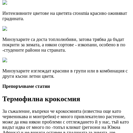
Интензивните цветове на цветята crossmia красиво оживяват
градината.
Минзухарите са доста топлолюбиви, затова трябва да бъдат
покрити за зимата, а някои сортове - изкопани, особено в по
-студените райони на страната.
Минзухарите изглеждат красиви в групи или в комбинация с
други късни летни цветя.
Препоръчваме статии
Термофилна крокосмия
За съжаление, въпреки че крокосмията (известна още като
червеникава и монтребия) е много привлекателно растение,
може да има някои проблеми с отглеждането й у нас, тъй като
видът идва от много по -топъл климат (региони на Южна
Африка) и не винаги оставен в градината за зимата. ще