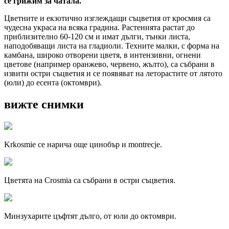
се грижим за чатала.
Цветните и екзотично изглеждащи съцветия от кросмия са
чудесна украса на всяка градина. Растенията растат до
приблизително 60-120 см и имат дълги, тънки листа,
наподобяващи листа на гладиоли. Техните малки, с форма на
камбана, широко отворени цветя, в интензивни, огнени
цветове (например оранжево, червено, жълто), са събрани в
извити остри съцветия и се появяват на леторастите от лятото
(юли) до есента (октомври).
вижте снимки
Krkosmie се нарича още цинобър и montrecje.
Цветята на Crosmia са събрани в остри съцветия.
Минзухарите цъфтят дълго, от юли до октомври.