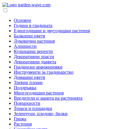
Основен
Година в градината
Едногодишни и двугодишни растения
Балконни цветя
Луковични растения
Алпинисти
Кулинарни рецепти
Декоративни храсти
Декоративни дървета
Градински аранжировки
Инструменти за градинарство
Домашни цветя
Тревни площи
Поддръжка
Многогодишни растения
Вредители и защита на растенията
Повърхности
Тераси и площадки
Зеленчуци, плодове, билки
Грижа
Растения