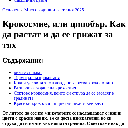
Сакшийни цветя
Основен
›
Многогодишни растения 2025
Крокосмие, или цинобър. Как
да растат и да се грижат за
тях
Съдържание:
вижте снимки
Термофилна крокосмия
Какви условия за отглеждане харесва крокосмията
Възпроизвеждане на крокосмия
Сортове крокосмия, които си струва да се засадят в
градината
Красиви крокосми - в цветни лехи и във вази
От лятото до есента минзухарите се наслаждават с нежни
цветя с красив навик. Те са доста взискателни, но си
струва да ги имате във вашата градина. Съветваме как да