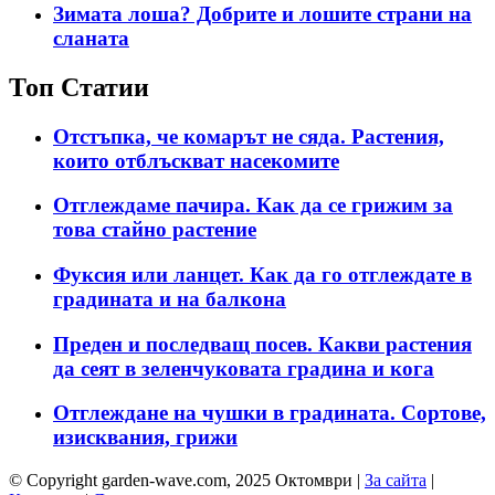
Зимата лоша? Добрите и лошите страни на
сланата
Топ Статии
Отстъпка, че комарът не сяда. Растения,
които отблъскват насекомите
Отглеждаме пачира. Как да се грижим за
това стайно растение
Фуксия или ланцет. Как да го отглеждате в
градината и на балкона
Преден и последващ посев. Какви растения
да сеят в зеленчуковата градина и кога
Отглеждане на чушки в градината. Сортове,
изисквания, грижи
© Copyright garden-wave.com, 2025 Октомври |
За сайта
|