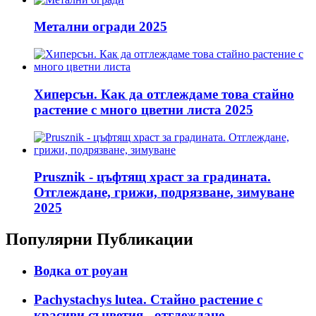
Метални огради 2025
Хиперсън. Как да отглеждаме това стайно
растение с много цветни листа 2025
Prusznik - цъфтящ храст за градината.
Отглеждане, грижи, подрязване, зимуване
2025
Популярни Публикации
Водка от роуан
Pachystachys lutea. Стайно растение с
красиви съцветия - отглеждане