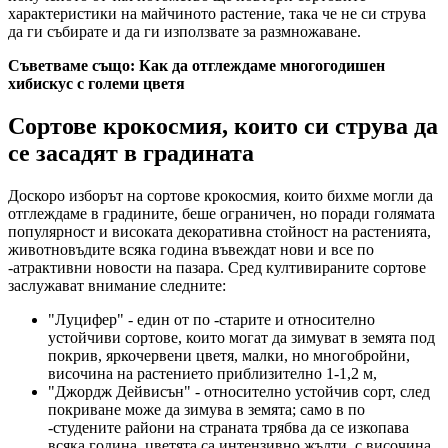
характеристики на майчиното растение, така че не си струва
да ги събирате и да ги използвате за размножаване.
Съветваме също: Как да отглеждаме многогодишен
хибискус с големи цветя
Сортове крокосмия, които си струва да
се засадят в градината
Доскоро изборът на сортове крокосмия, които бихме могли да
отглеждаме в градините, беше ограничен, но поради голямата
популярност и високата декоративна стойност на растенията,
животновъдите всяка година въвеждат нови и все по
-атрактивни новости на пазара. Сред култивираните сортове
заслужават внимание следните:
"Луцифер" - един от по -старите и относително
устойчиви сортове, които могат да зимуват в земята под
покрив, яркочервени цветя, малки, но многобройни,
височина на растението приблизително 1-1,2 м,
"Джордж Дейвисън" - относително устойчив сорт, след
покриване може да зимува в земята; само в по
-студените райони на страната трябва да се изкопава
всяка година, цветята са интензивно жълти, с височина