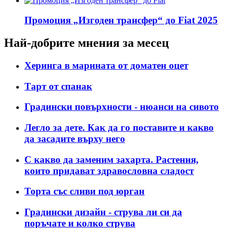
Промоция „Изгоден трансфер“ до Fiat 2025
Най-добрите мнения за месец
Херинга в марината от доматен оцет
Тарт от спанак
Градински повърхности - нюанси на сивото
Легло за дете. Как да го поставите и какво
да засадите върху него
С какво да заменим захарта. Растения,
които придават здравословна сладост
Торта със сливи под юрган
Градински дизайн - струва ли си да
поръчате и колко струва