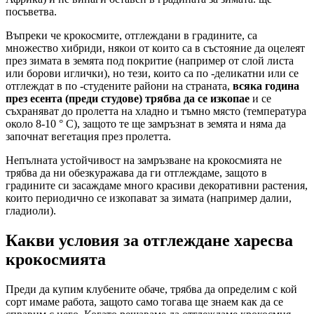
посъветва.
Въпреки че крокосмите, отглеждани в градините, са
множество хибриди, някои от които са в състояние да оцелеят
през зимата в земята под покритие (например от слой листа
или борови иглички), но тези, които са по -деликатни или се
отглеждат в по -студените райони на страната,
всяка година
през есента (преди студове) трябва да се изкопае
и се
съхраняват до пролетта на хладно и тъмно място (температура
около 8-10 ° C), защото те ще замръзнат в земята и няма да
започнат вегетация през пролетта.
Непълната устойчивост на замръзване на крокосмията не
трябва да ни обезкуражава да ги отглеждаме, защото в
градините си засаждаме много красиви декоративни растения,
които периодично се изкопават за зимата (например далии,
гладиоли).
Какви условия за отглеждане харесва
крокосмията
Преди да купим клубените обаче, трябва да определим с кой
сорт имаме работа, защото само тогава ще знаем как да се