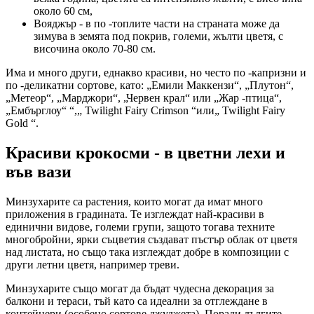
около 60 см,
Вояджър - в по -топлите части на страната може да
зимува в земята под покрив, големи, жълти цветя, с
височина около 70-80 см.
Има и много други, еднакво красиви, но често по -капризни и
по -деликатни сортове, като: „Емили Маккензи“, „Плутон“,
„Метеор“, „Марджори“, „Червен крал“ или „Жар -птица“,
„Ембърглоу“ “,„ Twilight Fairy Crimson “или„ Twilight Fairy
Gold “.
Красиви крокосми - в цветни лехи и
във вази
Минзухарите са растения, които могат да имат много
приложения в градината. Те изглеждат най-красиви в
единични видове, големи групи, защото тогава техните
многобройни, ярки съцветия създават пъстър облак от цветя
над листата, но също така изглеждат добре в композиции с
други летни цветя, например треви.
Минзухарите също могат да бъдат чудесна декорация за
балкони и тераси, тъй като са идеални за отглеждане в
контейнери (особено сортове джуджета). Поради дългите,