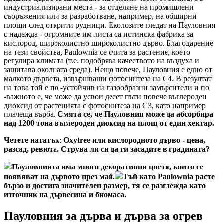
индустриализирани места - за отделяне на промишлени
съоръжения или за разработване, например, на обширни
площи след открити рудници. Еколозите гледат на Пауловния
с надежда - огромните им листа са истинска фабрика за
кислород, широколистно широколистно дърво. Благодарение
на тези свойства, Paulownia се счита за растение, което
регулира климата (т.е. подобрява качеството на въздуха и
защитава околната среда). Нещо повече, Пауловния е едно от
малкото дървета, извършващи фотосинтеза на С4. В резултат
на това той е по -устойчив на газообразни замърсители и по
-важното е, че може да усвои десет пъти повече въглероден
диоксид от растенията с фотосинтеза на С3, като например
плачеща върба.
Смята се, че Пауловния може да абсорбира
над 1200 тона въглероден диоксид на площ от един хектар.
Четете нататък
:
Oxytree или кислородното дърво - цена,
разсад, ревюта. Струва ли си да ги засадите в градината?
Пауловнията има много декоративни цветя, които се
появяват на дървото през май.
Тъй като Paulownia расте
бързо и достига значителен размер, тя се разглежда като
източник на дървесина и биомаса.
Пауловния за дърва и дърва за огрев