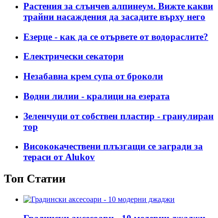
Растения за слънчев алпинеум. Вижте какви
трайни насаждения да засадите върху него
Езерце - как да се отървете от водораслите?
Електрически секатори
Незабавна крем супа от броколи
Водни лилии - кралици на езерата
Зеленчуци от собствен пластир - гранулиран
тор
Висококачествени плъзгащи се загради за
тераси от Alukov
Топ Статии