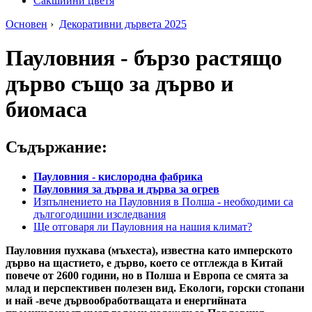
Сакшийни цветя
Основен
›
Декоративни дървета 2025
Пауловния - бързо растящо
дърво също за дърво и
биомаса
Съдържание:
Пауловния - кислородна фабрика
Пауловния за дърва и дърва за огрев
Изпълнението на Пауловния в Полша - необходими са
дългогодишни изследвания
Ще отговаря ли Пауловния на нашия климат?
Пауловния пухкава (мъхеста), известна като имперското
дърво на щастието, е дърво, което се отглежда в Китай
повече от 2600 години, но в Полша и Европа се смята за
млад и перспективен полезен вид. Екологи, горски стопани
и най -вече дървообработващата и енергийната