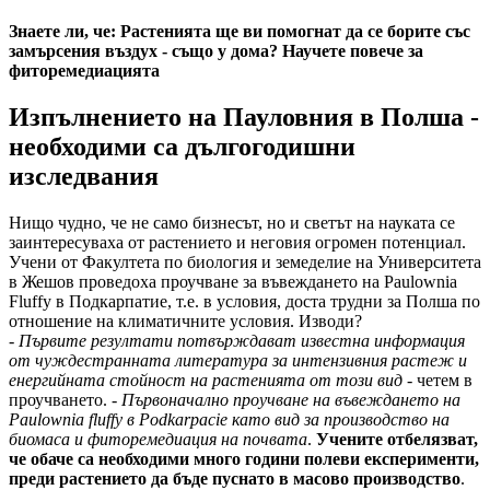
Знаете ли, че: Растенията ще ви помогнат да се борите със
замърсения въздух - също у дома? Научете повече за
фиторемедиацията
Изпълнението на Пауловния в Полша -
необходими са дългогодишни
изследвания
Нищо чудно, че не само бизнесът, но и светът на науката се
заинтересуваха от растението и неговия огромен потенциал.
Учени от Факултета по биология и земеделие на Университета
в Жешов проведоха проучване за въвеждането на Paulownia
Fluffy в Подкарпатие, т.е. в условия, доста трудни за Полша по
отношение на климатичните условия. Изводи?
-
Първите резултати потвърждават известна информация
от чуждестранната литература за интензивния растеж и
енергийната стойност на растенията от този вид
- четем в
проучването. -
Първоначално проучване на въвеждането на
Paulownia fluffy в Podkarpacie като вид за производство на
биомаса и фиторемедиация на почвата
.
Учените отбелязват,
че обаче са необходими много години полеви експерименти,
преди растението да бъде пуснато в масово производство
.