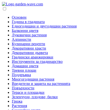
Основен
Година в градината
Едногодишни и двугодишни растения
Балконни цветя
Луковични растения
Алпинисти
Кулинарни рецепти
Декоративни храсти
Декоративни дървета
Градински аранжировки
Инструменти за градинарство
Домашни цветя
Тревни площи
Поддръжка
Многогодишни растения
Вредители и защита на растенията
Повърхности
Тераси и площадки
Зеленчуци, плодове, билки
Грижа
Растения