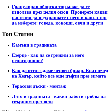
Гранулиран оборски тор може да се
използва през целия сезон. Проверете какви
растения да подхранвате с него и какъв тор
да изберете: говеда, кокоши, овчи и други
Топ Статии
Камъни в градината
Езерце - как да се грижим за него
целогодишно?
Как да отглеждаме червен бриар. Братовчед
на Хедър, който все още цъфти през зимата
Терасови дъски - монтаж
Лято в градината - какви работи трябва да
свършим през юли