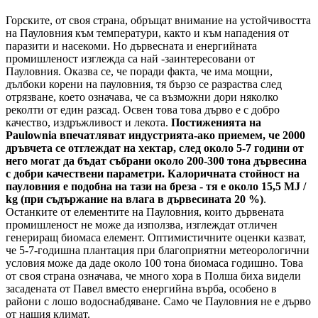
Горските, от своя страна, обръщат внимание на устойчивостта
на Пауловния към температури, както и към нападения от
паразити и насекоми. Но дървесната и енергийната
промишленост изглежда са най -заинтересовани от
Пауловния. Оказва се, че поради факта, че има мощни,
дълбоки корени на пауловния, тя бързо се разраства след
отрязване, което означава, че са възможни дори няколко
реколти от един разсад. Освен това това дърво е с добро
качество, издръжливост и лекота.
Постиженията на
Paulownia впечатляват индустрията-ако приемем, че 2000
дръвчета се отглеждат на хектар, след около 5-7 години от
него могат да бъдат събрани около 200-300 тона дървесина
с добри качествени параметри. Калоричната стойност на
пауловния е подобна на тази на бреза - тя е около 15,5 MJ /
kg (при съдържание на влага в дървесината 20 %)
.
Останките от елементите на Пауловния, които дървената
промишленост не може да използва, изглеждат отличен
генериращ биомаса елемент. Оптимистичните оценки казват,
че 5-7-годишна плантация при благоприятни метеорологични
условия може да даде около 100 тона биомаса годишно. Това
от своя страна означава, че много хора в Полша биха видели
засадената от Павел вместо енергийна върба, особено в
райони с лошо водоснабдяване. Само че Пауловния не е дърво
от нашия климат.