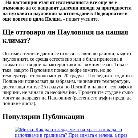
-
На настоящия етап от изследванията все още не е
възможно да се направят далечни изводи за пригодността
на пухкавата пауловния за отглеждане в Подкарпатие и
още повече в цяла Полша.
- пишат учените.
Ще отговаря ли Пауловния на нашия
климат?
Оптимистичните данни се отнасят главно до райони, където
пауловнията се среща естествено или е била пренесена в
климат със сходни характеристики на зимния сезон. Това е
така, защото Пауловния понася добре зимите, но до
температура от около минус 20 градуса. Последните години в
Полша ни позволяват да забравим, че зимните температури,
достигащи минус 25 градуса по Целзий в нашите географски
ширини, не винаги са необичайни. Пролетните студове също
могат да навредят на Павловния (растението цъфти преди да
поникне листа).
Популярни Публикации