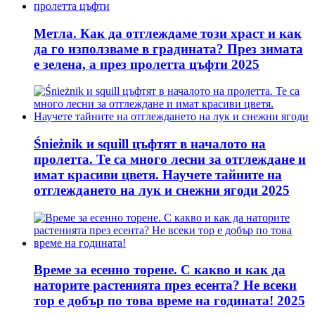
Метла. Как да отглеждаме този храст и как
да го използваме в градината? През зимата
е зелена, а през пролетта цъфти 2025
Śnieżnik и squill цъфтят в началото на
пролетта. Те са много лесни за отглеждане и
имат красиви цветя. Научете тайните на
отглеждането на лук и снежни ягоди 2025
Време за есенно торене. С какво и как да
наторите растенията през есента? Не всеки
тор е добър по това време на годината! 2025