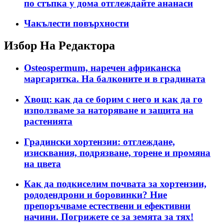
по стъпка у дома отглеждайте ананаси
Чакълести повърхности
Избор На Редактора
Osteospermum, наречен африканска
маргаритка. На балконите и в градината
Хвощ: как да се борим с него и как да го
използваме за наторяване и защита на
растенията
Градински хортензии: отглеждане,
изисквания, подрязване, торене и промяна
на цвета
Как да подкиселим почвата за хортензии,
рододендрони и боровинки? Ние
препоръчваме естествени и ефективни
начини. Погрижете се за земята за тях!