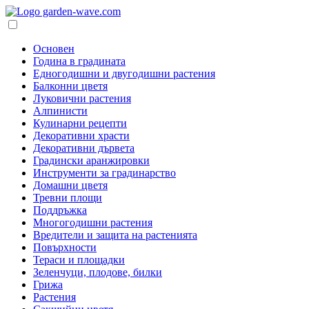
Основен
Година в градината
Едногодишни и двугодишни растения
Балконни цветя
Луковични растения
Алпинисти
Кулинарни рецепти
Декоративни храсти
Декоративни дървета
Градински аранжировки
Инструменти за градинарство
Домашни цветя
Тревни площи
Поддръжка
Многогодишни растения
Вредители и защита на растенията
Повърхности
Тераси и площадки
Зеленчуци, плодове, билки
Грижа
Растения