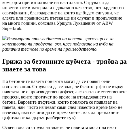
комфорта при използване на настилката. Струва си да
инвестирате в материали с доказано качество, потвърдени със
сертификати, благодарение на които ще бъдем сигурни, че
алеята или градинската пътека ще ни служат в продължение
на много години, обяснява Уршула Лукашевич от ABW
Superbruk.
Реномирани производители на павета, грижещи се за
качеството на продукта, вкл. чрез подлагане на куба на
различни тестове по време на производството.
Грижа за бетонните кубчета - трябва да
знаете за това
По бетонните павета понякога могат да се появят бели
изцъфтявания. Струва си да се знае, че бялото цъфтене върху
паветата не е производствен дефект, а ефектът от естествените
процеси, които протичат по време на втвърдяването на
бетона. Варовите цъфтежи, които понякога се появяват на
павета, най -често изчезват сами след известно време (ако не
изчезнат, има начини да ги премахнете - как да премахнете
цъфтежа от калдъръм
разберете тук
).
Освен това си струва да знаете, че паветата могат да имат