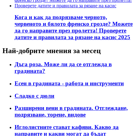
Кога и как да подрязваме черното,
червеното и бялото френско грозде? Можете
да го направите през пролетта! Проверете
датите и правилата за рязане на касис 2025
Най-добрите мнения за месец
Дъга роза. Може ли да се отглежда в
градината?
Есен в градината - работа и инструменти
Сладко с дюли
Разширени вени в градината. Отглеждане,
подрязване, торене, видове
Иглолистните стават кафяви. Какво да
направите и какви могат да бъдат