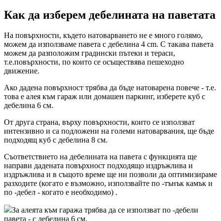
Как да изберем дебелината на паветата
На повърхности, където натоварването не е много голямо,
можем да използваме павета с дебелина 4 cm. С такава павета
можем да разположим градински пътеки и тераси,
т.е.повърхности, по които се осъществява пешеходно
движение.
Ако дадена повърхност трябва да бъде натоварена повече - т.е.
това е алея към гараж или домашен паркинг, изберете куб с
дебелина 6 см.
От друга страна, върху повърхности, които се използват
интензивно и са подложени на големи натоварвания, ще бъде
подходящ куб с дебелина 8 см.
Съответствието на дебелината на павета с функцията ще
направи дадената повърхност подходящо издръжлива и
издръжлива и в същото време ще ни позволи да оптимизираме
разходите (когато е възможно, използвайте по -тънък камък и
по -дебел - когато е необходимо) .
За алеята към гаража трябва да се използват по -дебели
павета - с дебелина 6 см.