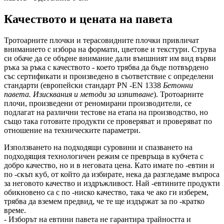
Качеството и цената на павета
Тротоарните плочки и терасовидните плочки привличат
вниманието с избора на формати, цветове и текстури. Струва
си обаче да се обърне внимание дали външният им вид върви
ръка за ръка с качеството - което трябва да бъде потвърдено
със сертификати и произведено в съответствие с определени
стандарти (европейски стандарт PN -EN 1338
Бетонни
павета. Изисквания и методи за изпитване
). Тротоарните
плочи, произведени от реномирани производители, се
подлагат на различни тестове на етапа на производство, но
също така готовите продукти се проверяват и проверяват по
отношение на техническите параметри.
Използването на подходящи суровини и спазването на
подходящия технологичен режим се превръща в кубчета с
добро качество, но и в неговата цена. Като имате по -евтин и
по -скъп куб, от който да избирате, нека да разгледаме въпроса
за неговото качество и издръжливост. Най -евтините продукти
обикновено са с по -ниско качество, така че ако ги изберем,
трябва да вземем предвид, че те ще издържат за по -кратко
време.
- Изборът на евтини павета не гарантира трайността и