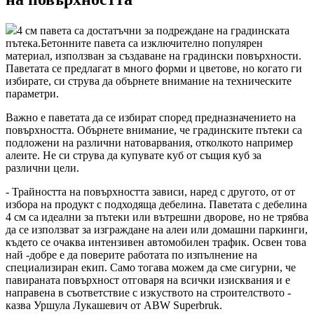
4 см павета са достатъчни за подреждане на градинската
пътека.Бетонните павета са изключително популярен
материал, използван за създаване на градински повърхности.
Паветата се предлагат в много форми и цветове, но когато ги
избирате, си струва да обърнете внимание на техническите
параметри.
Важно е паветата да се избират според предназначението на
повърхността. Обърнете внимание, че градинските пътеки са
подложени на различни натоварвания, отколкото например
алеите. Не си струва да купувате куб от същия куб за
различни цели.
- Трайността на повърхността зависи, наред с другото, от от
избора на продукт с подходяща дебелина. Паветата с дебелина
4 см са идеални за пътеки или вътрешни дворове, но не трябва
да се използват за изграждане на алеи или домашни паркинги,
където се очаква интензивен автомобилен трафик. Освен това
най -добре е да поверите работата по изпълнение на
специализиран екип. Само тогава можем да сме сигурни, че
павираната повърхност отговаря на всички изисквания и е
направена в съответствие с изкуството на строителството -
казва Уршула Лукашевич от ABW Superbruk.