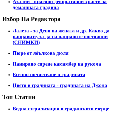
Азалии - красиви декоративни храсти за
домашната градина
Избор На Редактора
Лалета - за Деня на жената и др. Какво да
направите, за да ги направите постоянни
(СНИМКИ)
Пюре от ябълкова дюля
Панирано сирене камамбер на рукола
Есенно почистване в градината
Цветя в градината - градината на Джола
Топ Статии
Водна стерилизация в градинското езерце