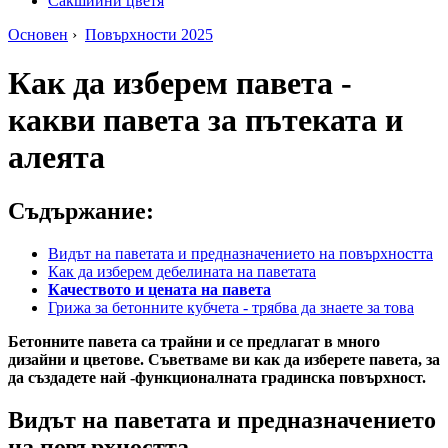
Сакшийни цветя
Основен
›
Повърхности 2025
Как да изберем павета -
какви павета за пътеката и
алеята
Съдържание:
Видът на паветата и предназначението на повърхността
Как да изберем дебелината на паветата
Качеството и цената на павета
Грижа за бетонните кубчета - трябва да знаете за това
Бетонните павета са трайни и се предлагат в много
дизайни и цветове. Съветваме ви как да изберете павета, за
да създадете най -функционалната градинска повърхност.
Видът на паветата и предназначението
на повърхността