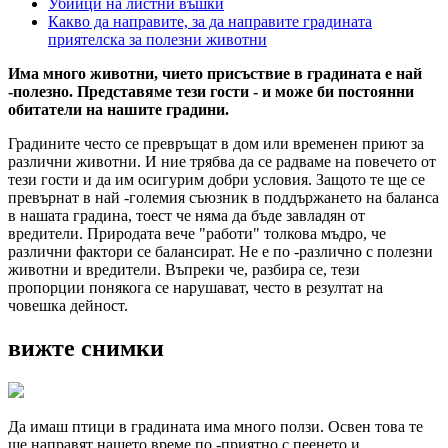
Убийци на листни въшки
Какво да направите, за да направите градината
приятелска за полезни животни
Има много животни, чието присъствие в градината е най
-полезно. Представяме тези гости - и може би постоянни
обитатели на нашите градини.
Градините често се превръщат в дом или временен приют за
различни животни. И ние трябва да се радваме на повечето от
тези гости и да им осигурим добри условия. Защото те ще се
превърнат в най -големия съюзник в поддържането на баланса
в нашата градина, тоест че няма да бъде завладян от
вредители. Природата вече "работи" толкова мъдро, че
различни фактори се балансират. Не е по -различно с полезни
животни и вредители. Въпреки че, разбира се, тези
пропорции понякога се нарушават, често в резултат на
човешка дейност.
вижте снимки
Да имаш птици в градината има много ползи. Освен това те
ще направят нашето време по -приятно с пеенето и