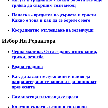
трябва да свършим този месец
Палатка - вредител по дървета и храсти.
Какво е това и как да се борим с него
Координатно отглеждане на зеленчуци
Избор На Редактора
Черна малина. Отглеждане, изисквания,
грижи, резитба
Водна градина
Как да засадите луковици и какво да
направите, ако те започнат да поникват
през есента
Самоносеща плъзгаща се врата
Коледни украси - венци и гирлянди