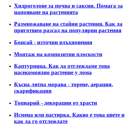
Хидрогелове за почва и саксии. Помага за
напояване на растенията
Размножаване на стайни растения. Как да
приготвим разсад на популярни растения
Бонсай - източни вдъхновения
Монтаж на композитни плоскости
Каптурница. Как да отглеждаме това
насекомоядно растение у дома
Късна лятна морава - торене, аерация,
скарификация
Топиарий - декорации от храсти
Исмена или пастирка. Какво е това цвете и
как да го отглеждате