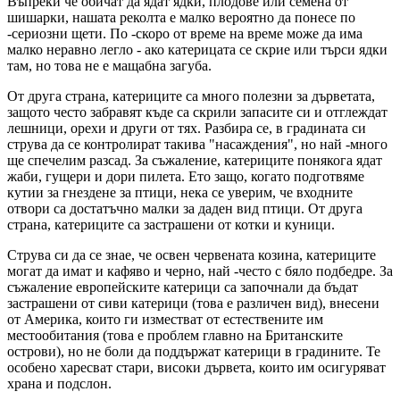
Въпреки че обичат да ядат ядки, плодове или семена от
шишарки, нашата реколта е малко вероятно да понесе по
-сериозни щети. По -скоро от време на време може да има
малко неравно легло - ако катерицата се скрие или търси ядки
там, но това не е мащабна загуба.
От друга страна, катериците са много полезни за дърветата,
защото често забравят къде са скрили запасите си и отглеждат
лешници, орехи и други от тях. Разбира се, в градината си
струва да се контролират такива "насаждения", но най -много
ще спечелим разсад. За съжаление, катериците понякога ядат
жаби, гущери и дори пилета. Ето защо, когато подготвяме
кутии за гнездене за птици, нека се уверим, че входните
отвори са достатъчно малки за даден вид птици. От друга
страна, катериците са застрашени от котки и куници.
Струва си да се знае, че освен червената козина, катериците
могат да имат и кафяво и черно, най -често с бяло подбедре. За
съжаление европейските катерици са започнали да бъдат
застрашени от сиви катерици (това е различен вид), внесени
от Америка, които ги изместват от естествените им
местообитания (това е проблем главно на Британските
острови), но не боли да поддържат катерици в градините. Те
особено харесват стари, високи дървета, които им осигуряват
храна и подслон.