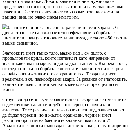
калинки и златооки. Докато калинките не е нужно да се
представят на никого, тези със златни очи са малко по-малко
известни. Тоест със сигурност свързваме тези насекоми на
външен вид, но рядко знаем името им.
Златните очи не са опасни за растенията или хората. От
друга страна, те са изключително ефективни в борбата с
листните въшки (златнооките ларви изяждат около 450 листни
въшки седмично).
Златооките имат тънко тяло, малко над 1 см дълго, с
продълговати крила, които изглеждат като направени от
зеленикаво-златна мрежа и доста дълги антени. Въпреки това,
от гледна точка на борбата с листните въшки, техните ларви
са най -важни - защото те се хранят с тях. Те ядат и други
вредители, вкл. паякообразни акари. За разлика от златооките,
калинките имат листни въшки в менюто си през целия си
живот.
Струва си да се знае, че сравнително наскоро, освен местните
седемточкови калинки и дебелото черво, се появиха и
азиатски. Те се различават леко по външен вид, защото могат
да бъдат червени, но и жълти, оранжеви, черни и имат
различен брой петна (местните калинки имат 2 или 7).
Азиатските калинки също ядат листни въшки, те имат дори по