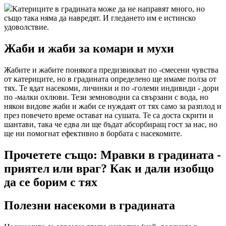
Катериците в градината може да не направят много, но
също така няма да навредят. И гледането им е истинско
удоволствие.
Жаби и жаби за комари и мухи
Жабите и жабите понякога предизвикват по -смесени чувства
от катериците, но в градината определено ще имаме полза от
тях. Те ядат насекоми, личинки и по -големи индивиди - дори
по -малки охлюви. Тези земноводни са свързани с вода, но
някои видове жаби и жаби се нуждаят от тях само за разплод и
през повечето време остават на сушата. Те са доста скрити и
шантави, така че едва ли ще бъдат абсорбиращ гост за нас, но
ще ни помогнат ефективно в борбата с насекомите.
Прочетете също: Мравки в градината -
приятел или враг? Как и дали изобщо
да се борим с тях
Полезни насекоми в градината