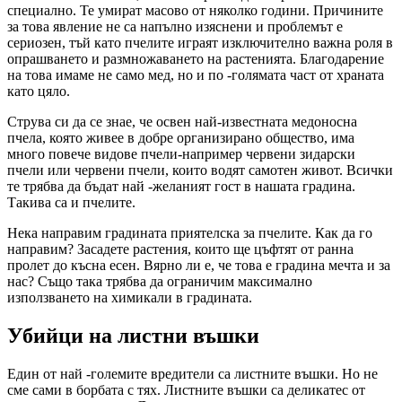
специално. Те умират масово от няколко години. Причините
за това явление не са напълно изяснени и проблемът е
сериозен, тъй като пчелите играят изключително важна роля в
опрашването и размножаването на растенията. Благодарение
на това имаме не само мед, но и по -голямата част от храната
като цяло.
Струва си да се знае, че освен най-известната медоносна
пчела, която живее в добре организирано общество, има
много повече видове пчели-например червени зидарски
пчели или червени пчели, които водят самотен живот. Всички
те трябва да бъдат най -желаният гост в нашата градина.
Такива са и пчелите.
Нека направим градината приятелска за пчелите. Как да го
направим? Засадете растения, които ще цъфтят от ранна
пролет до късна есен. Вярно ли е, че това е градина мечта и за
нас? Също така трябва да ограничим максимално
използването на химикали в градината.
Убийци на листни въшки
Един от най -големите вредители са листните въшки. Но не
сме сами в борбата с тях. Листните въшки са деликатес от