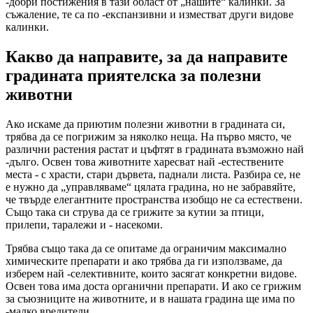
-добри постижения в тази област от „нашите“ калинки. За
съжаление, те са по -експанзивни и изместват други видове
калинки.
Какво да направите, за да направите
градината приятелска за полезни
животни
Ако искаме да приютим полезни животни в градината си,
трябва да се погрижим за няколко неща. На първо място, че
различни растения растат и цъфтят в градината възможно най
-дълго. Освен това животните харесват най -естествените
места - с храсти, стари дървета, паднали листа. Разбира се, не
е нужно да „управляваме“ цялата градина, но не забравяйте,
че твърде елегантните пространства изобщо не са естествени.
Също така си струва да се грижите за кутии за птици,
прилепи, таралежи и - насекоми.
Трябва също така да се опитаме да ограничим максимално
химическите препарати и ако трябва да ги използваме, да
изберем най -селективните, които засягат конкретни видове.
Освен това има доста органични препарати. И ако се грижим
за съюзниците на животните, и в нашата градина ще има по
-малко вредители.