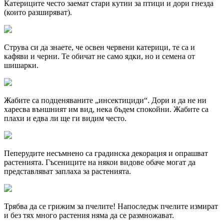
Катериците често заемат стари кутии за птици и дори гнезда
(които разширяват).
Струва си да знаете, че освен червени катерици, те са и
кафяви и черни. Те обичат не само ядки, но и семена от
шишарки.
Жабите са подценяваните „инсектициди“. Дори и да не ни
харесва външният им вид, нека бъдем спокойни. Жабите са
плахи и едва ли ще ги видим често.
Пеперудите несъмнено са градинска декорация и опрашват
растенията. Гъсениците на някои видове обаче могат да
представляват заплаха за растенията.
Трябва да се грижим за пчелите! Напоследък пчелите измират
и без тях много растения няма да се размножават.