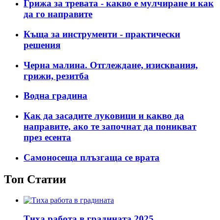
Грижа за тревата - какво е мулчиране и как
да го направите
Къща за инструменти - практически
решения
Черна малина. Отглеждане, изисквания,
грижи, резитба
Водна градина
Как да засадите луковици и какво да
направите, ако те започнат да поникват
през есента
Самоносеща плъзгаща се врата
Топ Статии
Тиха работа в градината 2025