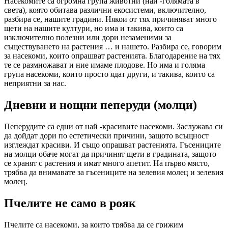
Насекомите са огромна група животни (най -голямата в
света), която обитава различни екосистеми, включително,
разбира се, нашите градини. Някои от тях причиняват много
щети на нашите култури, но има и такива, които са
изключително полезни или дори незаменими за
съществуването на растения … и нашето. Разбира се, говорим
за насекоми, които опрашват растенията. Благодарение на тях
те се размножават и ние имаме плодове. Но има и голяма
група насекоми, които просто ядат други, и такива, които са
неприятни за нас.
Дневни и нощни пеперуди (молци)
Пеперудите са едни от най -красивите насекоми. Заслужава си
да дойдат дори по естетически причини, защото всъщност
изглеждат красиви. И също опрашват растенията. Гъсениците
на молци обаче могат да причинят щети в градината, защото
се хранят с растения и имат много апетит. На първо място,
трябва да внимавате за гъсениците на зелевия молец и зелевия
молец.
Пчелите не само в рояк
Пчелите са насекоми, за които трябва да се грижим