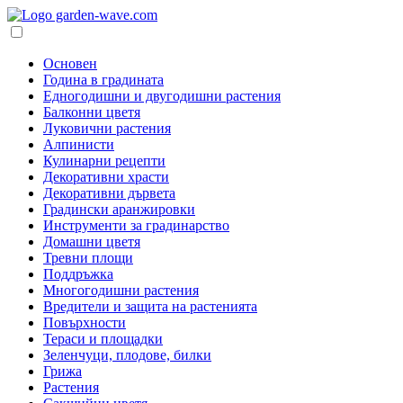
Основен
Година в градината
Едногодишни и двугодишни растения
Балконни цветя
Луковични растения
Алпинисти
Кулинарни рецепти
Декоративни храсти
Декоративни дървета
Градински аранжировки
Инструменти за градинарство
Домашни цветя
Тревни площи
Поддръжка
Многогодишни растения
Вредители и защита на растенията
Повърхности
Тераси и площадки
Зеленчуци, плодове, билки
Грижа
Растения