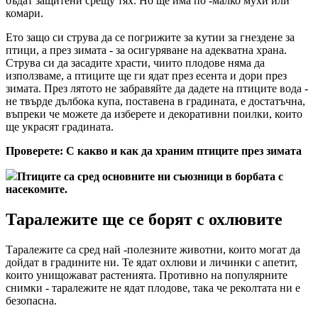
бъдат защитени срещу тях. Но ще има по -малко мухи или
комари.
Ето защо си струва да се погрижите за кутии за гнездене за
птици, а през зимата - за осигуряване на адекватна храна.
Струва си да засадите храсти, чиито плодове няма да
използваме, а птиците ще ги ядат през есента и дори през
зимата. През лятото не забравяйте да дадете на птиците вода -
не твърде дълбока купа, поставена в градината, е достатъчна,
въпреки че можете да изберете и декоративни поилки, които
ще украсят градината.
Проверете: С какво и как да храним птиците през зимата
Птиците са сред основните ни съюзници в борбата с
насекомите.
Таралежите ще се борят с охлювите
Таралежите са сред най -полезните животни, които могат да
дойдат в градините ни. Те ядат охлюви и личинки с апетит,
които унищожават растенията. Противно на популярните
снимки - таралежите не ядат плодове, така че реколтата ни е
безопасна.