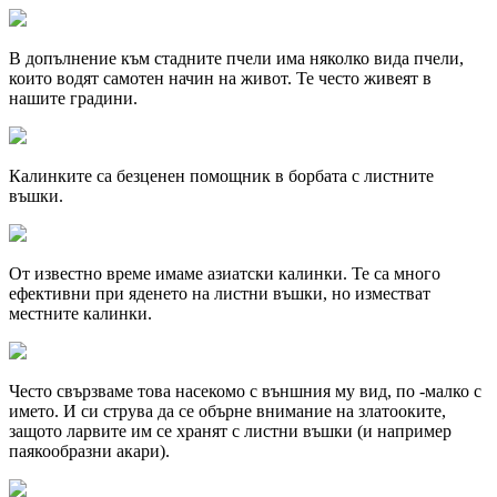
В допълнение към стадните пчели има няколко вида пчели,
които водят самотен начин на живот. Те често живеят в
нашите градини.
Калинките са безценен помощник в борбата с листните
въшки.
От известно време имаме азиатски калинки. Те са много
ефективни при яденето на листни въшки, но изместват
местните калинки.
Често свързваме това насекомо с външния му вид, по -малко с
името. И си струва да се обърне внимание на златооките,
защото ларвите им се хранят с листни въшки (и например
паякообразни акари).