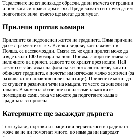
Таралежите ценят донякъде обрасли, диви кътчета от градини
и понякога си правят дом в тях. Преди зимата си струва да им
подготвите вила, където ще могат да зимуват.
Прилепи против комари
Прилепите са недооценен жител на градината. Няма причина
да се страхувате от тях. Всички видове, които живеят в
Полша, са насекомоядни. Смята се, че един прилеп може да
изяде около 1000 комари на нощ. Понякога дори не знаем за
наличието на прилеп, защото те се хранят през нощта. Най
-лесно се забелязват на фона на късното лятно небе, когато
обикалят градината, а полетът им изглежда малко хаотичен (за
разлика от по -плавния полет на птици). Прилепите могат да
се сгушат в различни ъгли на къщата, те често са живели на
тавани. В момента обаче ние използваме таванските
помещения сами, така че можете да подготвите къща в
градината за прилепа.
Катериците ще засаждат дървета
Тези хубави, пъргави и грациозни червенокоси в градината
може да не ни помогнат много, но няма да ни навредят.