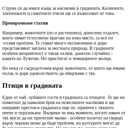
Струва си да имате къща за насекоми в градината. Калинките,
златнооките и самотните пчели ще се възползват от това.
Препоръчваме статии
Например, животните (но и растенията), донесени отдалеч,
които нямат естествени врагове на ново място, са все по
-голям проблем. Те стават много експанзивни и дори
представляват заплаха за местната природа. В градините
особена неприятност е такъв охлюв, донесен случайно -
камата на Лузитан. Но пристигат и чемширните молци.
Но нека се съсредоточим върху животните, от които ще имаме
полза, и дори удоволствието да общуваме с тях.
Птици в градината
Един от най -хубавите гости в градината са птиците. Те ще ни
помогнат да намалим броя на нежеланите насекоми и ще
направят престоя в градината още по -приятен с тяхното
пеене и чуруликане. Въпреки че има моменти, когато някои от
тях могат да ни притеснят малко - особено полетът на скорци
върху череши може да бъде проблем, но културите могат да