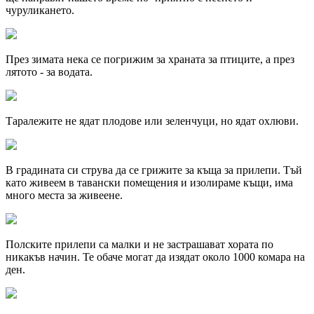
чуруликането.
През зимата нека се погрижим за храната за птиците, а през
лятото - за водата.
Таралежите не ядат плодове или зеленчуци, но ядат охлюви.
В градината си струва да се грижите за къща за прилепи. Тъй
като живеем в тавански помещения и изолираме къщи, има
много места за живеене.
Полските прилепи са малки и не застрашават хората по
никакъв начин. Те обаче могат да изядат около 1000 комара на
ден.