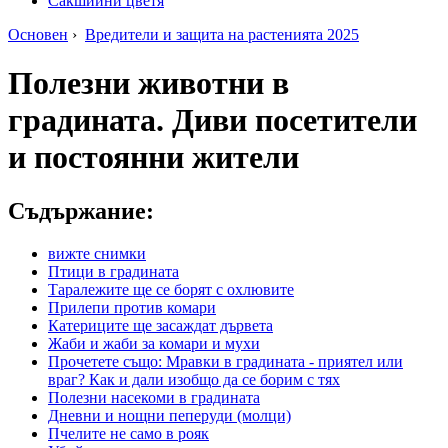
Сакшийни цветя
Основен
›
Вредители и защита на растенията 2025
Полезни животни в
градината. Диви посетители
и постоянни жители
Съдържание:
вижте снимки
Птици в градината
Таралежите ще се борят с охлювите
Прилепи против комари
Катериците ще засаждат дървета
Жаби и жаби за комари и мухи
Прочетете също: Мравки в градината - приятел или
враг? Как и дали изобщо да се борим с тях
Полезни насекоми в градината
Дневни и нощни пеперуди (молци)
Пчелите не само в рояк