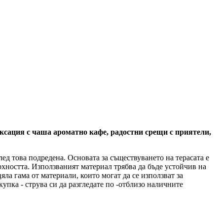
аксация с чаша ароматно кафе, радостни срещи с приятели,
ед това подредена. Основата за съществуването на терасата е
ърхността. Използваният материал трябва да бъде устойчив на
ла гама от материали, които могат да се използват за
упка - струва си да разгледате по -отблизо наличните