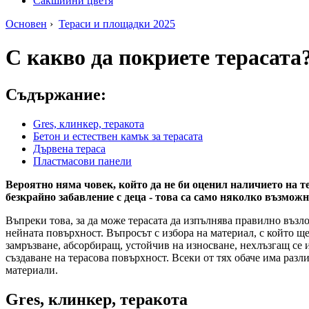
Сакшийни цветя
Основен
›
Тераси и площадки 2025
С какво да покриете терасата
Съдържание:
Gres, клинкер, теракота
Бетон и естествен камък за терасата
Дървена тераса
Пластмасови панели
Вероятно няма човек, който да не би оценил наличието на т
безкрайно забавление с деца - това са само няколко възмож
Въпреки това, за да може терасата да изпълнява правилно възло
нейната повърхност. Въпросът с избора на материал, с който ще
замръзване, абсорбиращ, устойчив на износване, нехлъзгащ се 
създаване на терасова повърхност. Всеки от тях обаче има разл
материали.
Gres, клинкер, теракота