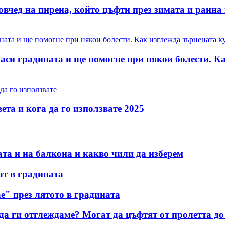
вчед на пирена, който цъфти през зимата и ранна п
раси градината и ще помогне при някои болести. Ка
ета и кога да го използвате 2025
та и на балкона и какво чили да изберем
ат в градината
е" през лятото в градината
да ги отглеждаме? Могат да цъфтят от пролетта до 