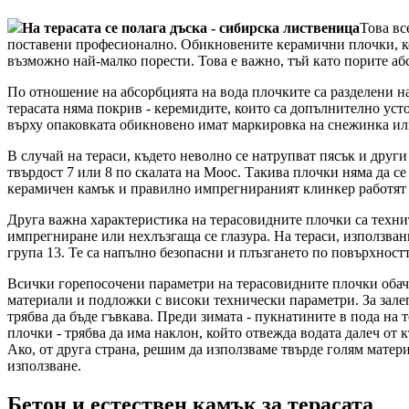
На терасата се полага дъска - сибирска лиственица
Това вс
поставени професионално. Обикновените керамични плочки, кои
възможно най-малко порести. Това е важно, тъй като порите аб
По отношение на абсорбцията на вода плочките са разделени на 
терасата няма покрив - керемидите, които са допълнително уст
върху опаковката обикновено имат маркировка на снежинка или
В случай на тераси, където неволно се натрупват пясък и други
твърдост 7 или 8 по скалата на Моос. Такива плочки няма да с
керамичен камък и правилно импрегнираният клинкер работят на
Друга важна характеристика на терасовидните плочки са технит
импрегниране или нехлъзгаща се глазура. На тераси, използван
група 13. Те са напълно безопасни и плъзгането по повърхностт
Всички горепосочени параметри на терасовидните плочки обаче
материали и подложки с високи технически параметри. За зале
трябва да бъде гъвкава. Преди зимата - пукнатините в пода на
плочки - трябва да има наклон, който отвежда водата далеч от 
Ако, от друга страна, решим да използваме твърде голям матер
използване.
Бетон и естествен камък за терасата