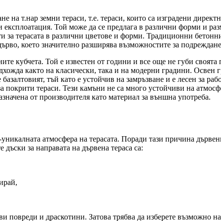
е на т.нар земни тераси, т.е. тераси, които са изградени директ
и експлоатация. Той може да се предлага в различни форми и раз
и за терасата в различни цветове и форми. Традиционни бетонни
дърво, което значително разширява възможностите за подреждане
ите кубчета. Той е известен от години и все още не губи своята
хожда както на класически, така и на модерни градини. Освен гр
базалтовият, тъй като е устойчив на замръзване и е лесен за ра
за покрити тераси. Тези камъни не са много устойчиви на атмосф
назначена от производителя като материал за външна употреба.
ай -уникалната атмосфера на терасата. Поради тази причина дърве
 дъски за направата на дървена тераса са:
ирай,
кви повреди и драскотини. Затова трябва да изберете възможно на