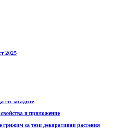
ст 2025
а ги засадите
и свойства и приложение
е грижим за тези декоративни растения