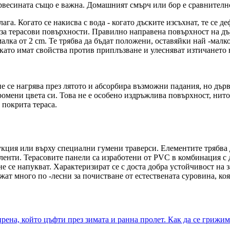
 дървесината също е важна. Домашният смърч или бор е сравнителн
га. Когато се накисва с вода - когато дъските изсъхнат, те се де
за терасови повърхности. Правилно направена повърхност на дър
алка от 2 cm. Те трябва да бъдат положени, оставяйки най -малк
й като имат свойства против приплъзване и улесняват изтичането н
е се нагрява през лятото и абсорбира възможни падания, но дър
ромени цвета си. Това не е особено издръжлива повърхност, нито 
 покрита тераса.
укция или върху специални гумени траверси. Елементите трябва 
ленти. Терасовите панели са изработени от PVC в комбинация с 
 не се напукват. Характеризират се с доста добра устойчивост на
ат много по -лесни за почистване от естествената суровина, коя