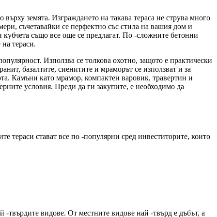
но върху земята. Изграждането на такава тераса не струва много
мери, съчетавайки се перфектно със стила на вашия дом и
 кубчета също все още се предлагат. По -сложните бетонни
 на тераси.
 популярност. Използва се толкова охотно, защото е практически
анит, базалтите, сиенитите и мраморът се използват и за
бота. Камъни като мрамор, компактен варовик, травертин и
ерните условия. Преди да ги закупите, е необходимо да
ните тераси стават все по -популярни сред инвеститорите, които
й -твърдите видове. От местните видове най -твърд е дъбът, а