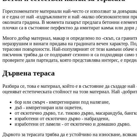
Гореспоменатите материали най-често се използват за довършван
и е една от най -издръжливите и най -малко обезпокоителни пр
околната градина. В момента пазарът предлага бетонни елемент
плочки са в състояние перфектно да имитират камък или дори 
Много добър материал, макар и определено по -скъп, са гранитн
неразрушим и винаги придава на градината вечен характер. Под
терасови повърхности. Най-популярният от тези камъни обаче е 
пясъчник трябва да се подправят сезонно и са подходящи само 
проверите дали партидата, която представлява интерес, е пред
Дървена тераса
Разбира се, това е материал, който е в състояние да създаде н
оценяват естетическата стойност на този материал. Най -добрите
бор или смърч - импрегнирани под налягане,
дъб - импрегниран или оцветен,
от екзотично дърво, т.е. тиково дърво, масарандуба, бангк
изработени от екзотично дърво - набраздени,
изработени от ламели - от екзотично и домашно дърво.
Дървото за терасата трябва да е устойчиво на износване, всяка