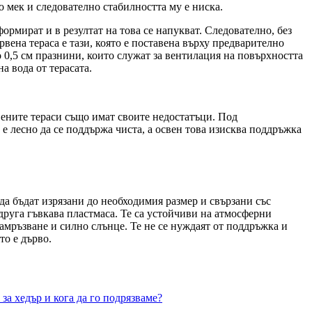
о мек и следователно стабилността му е ниска.
формират и в резултат на това се напукват. Следователно, без
вена тераса е тази, която е поставена върху предварително
о 0,5 см празнини, които служат за вентилация на повърхността
а вода от терасата.
вените тераси също имат своите недостатъци. Под
е лесно да се поддържа чиста, а освен това изисква поддръжка
да бъдат изрязани до необходимия размер и свързани със
друга гъвкава пластмаса. Те са устойчиви на атмосферни
 замръзване и силно слънце. Те не се нуждаят от поддръжка и
то е дърво.