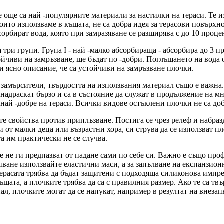
е още са най -популярните материали за настилки на тераси. Те и
то използваме в къщата, не са добра идея за терасови повърхнос
сорбират вода, която при замразяване се разширява с до 10 проце
три групи. Група I - най -малко абсорбираща - абсорбира до 3 пр
ойчиви на замръзване, ще бъдат по -добри. Поглъщането на вода 
 ясно описание, че са устойчиви на замръзване плочки.
 замърсители, твърдостта на използвания материал също е важна.
е надраскат бързо и са в състояние да служат в продължение на
й -добре на тераси. Всички видове остъклени плочки не са добр
е свойства против приплъзване. Постига се чрез релеф и набраз
и от малки деца или възрастни хора, си струва да се използват 
а им практически не се случва.
 не ги предпазват от падане сами по себе си. Важно е също про
пване използвайте еластични маси, а за запълване на експанзио
 терасата трябва да бъдат защитени с подходяща силиконова импр
къщата, а плочките трябва да са с правилния размер. Ако те са тв
иал, плочките могат да се напукат, например в резултат на внез