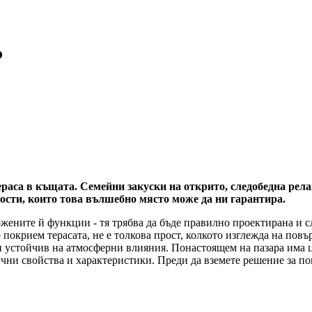
?
ераса в къщата. Семейни закуски на открито, следобедна рел
ности, които това вълшебно място може да ни гарантира.
жените й функции - тя трябва да бъде правилно проектирана и сл
 покрием терасата, не е толкова прост, колкото изглежда на пов
и устойчив на атмосферни влияния. Понастоящем на пазара има ця
ични свойства и характеристики. Преди да вземете решение за пок