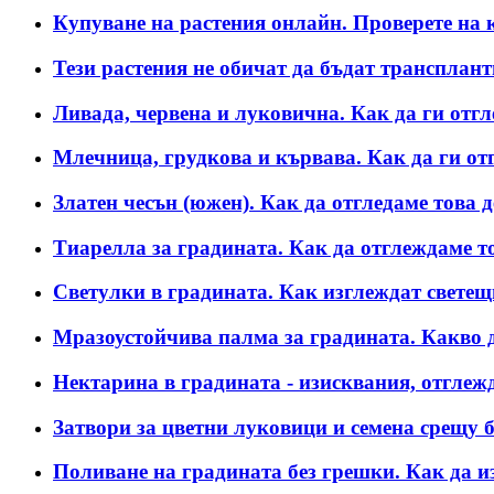
Купуване на растения онлайн. Проверете на 
Тези растения не обичат да бъдат трансплан
Ливада, червена и луковична. Как да ги отг
Млечница, грудкова и кървава. Как да ги от
Златен чесън (южен). Как да отгледаме това 
Тиарелла за градината. Как да отглеждаме то
Светулки в градината. Как изглеждат светещ
Мразоустойчива палма за градината. Какво да
Нектарина в градината - изисквания, отглежд
Затвори за цветни луковици и семена срещу б
Поливане на градината без грешки. Как да и