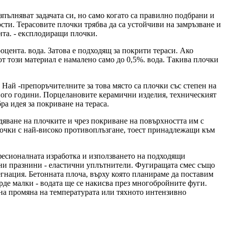
зпълняват задачата си, но само когато са правилно подбрани и
ти. Терасовите плочки трябва да са устойчиви на замръзване и
нта. - експлодиращи плочки.
оцента. вода. Затова е подходящ за покрити тераси. Ако
от този материал е намалено само до 0,5%. вода. Такива плочки
 Най -препоръчителните за това място са плочки със степен на
 много години. Порцелановите керамични изделия, техническият
а идея за покриване на тераса.
дяване на плочките и чрез покриване на повърхността им с
плочки с най-високо противоплъзгане, тоест принадлежащи към
фесионалната изработка и използването на подходящи
нни празнини - еластични уплътнители. Фугиращата смес също
егнация. Бетонната плоча, върху която планираме да поставим
ърде малки - водата ще се накисва през многобройните фуги.
апна промяна на температурата или тяхното интензивно