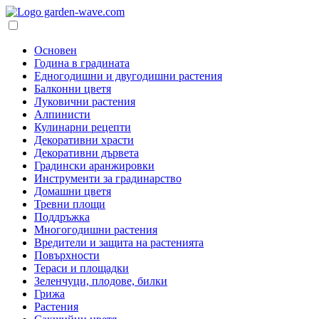
Основен
Година в градината
Едногодишни и двугодишни растения
Балконни цветя
Луковични растения
Алпинисти
Кулинарни рецепти
Декоративни храсти
Декоративни дървета
Градински аранжировки
Инструменти за градинарство
Домашни цветя
Тревни площи
Поддръжка
Многогодишни растения
Вредители и защита на растенията
Повърхности
Тераси и площадки
Зеленчуци, плодове, билки
Грижа
Растения