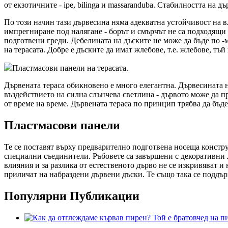
от екзотичните - ipe, bilinga и massaranduba. Стабилността на
По този начин тази дървесина няма адекватна устойчивост на вла
импрегниране под налягане - борът и смърчът не са подходящи 
подготвени греди. Дебелината на дъските не може да бъде по -м
на терасата. Добре е дъските да имат жлебове, т.е. жлебове, тъ
Пластмасови панели на терасата.
Дървената тераса обикновено е много елегантна. Дървесината н
въздействието на силна слънчева светлина - дървото може да п
от време на време. Дървената тераса по принцип трябва да бъде
Пластмасови панели
Те се поставят върху предварително подготвена носеща констр
специални съединители. Ръбовете са завършени с декоративни 
влияния и за разлика от естественото дърво не се изкривяват и
приличат на набраздени дървени дъски. Те също така се поддърж
Популярни Публикации