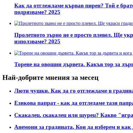
Как да отглеждаме кървав пирен? Той е брато
подрязваме? 2025
Пролетното зърно не е просто плевел. Ще ук
използваме? 2025
Торене на овощни дървета. Какъв тор за дърв
Най-добрите мнения за месец
Люти чушки. Как да го отглеждаме в градина
Езикова папрат - как да отгледаме тази папр
Скакалец, скакалец или щурец? Какво "игра
Анемони за градината. Кои да изберем и как 