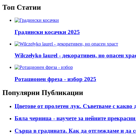
Топ Статии
Градински косачки 2025
Wilczełyko laurel - декоративен, но опасен хра
Ротационен фреза - избор 2025
Популярни Публикации
Цветове от пролетен лук. Съветваме с какво д
Бяла черница - научете за нейните прекрасн
Сърца в градината. Как да отглеждаме и да с