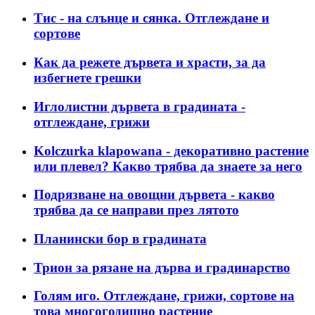
Тис - на слънце и сянка. Отглеждане и
сортове
Как да режете дървета и храсти, за да
избегнете грешки
Иглолистни дървета в градината -
отглеждане, грижи
Kolczurka klapowana - декоративно растение
или плевел? Какво трябва да знаете за него
Подрязване на овощни дървета - какво
трябва да се направи през лятото
Планински бор в градината
Трион за рязане на дърва и градинарство
Голям иго. Отглеждане, грижи, сортове на
това многогодишно растение