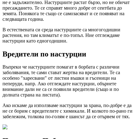
не е задължително. Настурциите растат бързо, но не обичат
пресаждането. Те се справят много добре от сеитбата до
земята. Понякога те също се самозасяват и се появяват на
следващата година.
В естествената си среда настурциите са многогодишни
растения, но там климатът е по-топъл. Ние отглеждаме
настурции като едногодишни.
Вредители по настурции
Въпреки че настурциите помагат в борбата с различни
заболявания, те сами стават жертва на вредители. Те са
особено "харесвани" от листни въшки и гъсеници на
пеперуди, напр. Ако отглеждате настурции, обърнете
внимание дали не са се появили вредители (също и по
долната страна на листата).
Ако искаме да използваме настурции за храна, по-добре е да
не се борим с вредителите с химикали. И колкото по-рано ги
забележим, толкова по-голям е шансът да се отървем от тях.