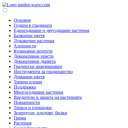
Основен
Година в градината
Едногодишни и двугодишни растения
Балконни цветя
Луковични растения
Алпинисти
Кулинарни рецепти
Декоративни храсти
Декоративни дървета
Градински аранжировки
Инструменти за градинарство
Домашни цветя
Тревни площи
Поддръжка
Многогодишни растения
Вредители и защита на растенията
Повърхности
Тераси и площадки
Зеленчуци, плодове, билки
Грижа
Растения