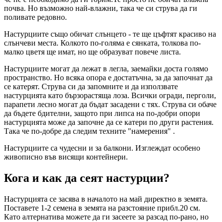
почва. Но възможно най-влажни, така че си струва да ги
поливате редовно.
Настурциите също обичат слънцето - те ще цъфтят красиво на
слънчеви места. Колкото по-голяма е сянката, толкова по-
малко цветя ще имат, но ще образуват повече листа.
Настурциите могат да лежат в легла, заемайки доста голямо
пространство. Но всяка опора е достатъчна, за да започнат да
се катерят. Струва си да запомните и да използвате
настурцията като бързорастяща лоза. Всички огради, перголи,
парапети лесно могат да бъдат засадени с тях. Струва си обаче
да бъдете бдителни, защото при липса на по-добри опори
настурцията може да започне да се катери по други растения.
Така че по-добре да следим техните "намерения" .
Настурциите са чудесни и за балкони. Изглеждат особено
живописно във висящи контейнери.
Кога и как да сеят настурции?
Настурцията се засява в началото на май директно в земята.
Поставете 1-2 семена в земята на разстояние прибл.20 см.
Като алтернатива можете да ги засеете за разсад по-рано, но