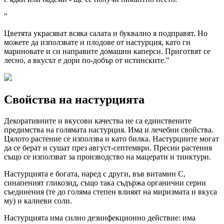
"
Цветята украсяват всяка салата и буквално я подправят. Но
можете да използвате и плодове от настурция, като ги
мариновате и си направите домашни каперси. Приготвят се
лесно, а вкусът е дори по-добър от истинските."
Свойства на настурцията
Декоративните и вкусови качества не са единствените
предимства на голямата настурция. Има и лечебни свойства.
Цялото растение се използва и като билка. Настурциите могат
да се берат и сушат през август-септември. Пресни растения
също се използват за производство на мацерати и тинктури.
Настурцията е богата, наред с други, във витамин С,
синапеният гликозид, също така съдържа органични серни
съединения (те до голяма степен влияят на миризмата и вкуса
му) и калиеви соли.
Настурцията има силно дезинфекционно действие: има