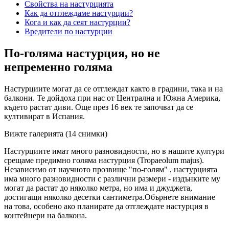
Свойства на настурцията
Как да отглеждаме настурции?
Кога и как да сеят настурции?
Вредители по настурции
По-голяма настурция, но не
непременно голяма
Настурциите могат да се отглеждат както в градини, така и на
балкони. Те дойдоха при нас от Централна и Южна Америка,
където растат диви. Още през 16 век те започват да се
култивират в Испания.
Вижте галерията (14 снимки)
Настурциите имат много разновидности, но в нашите култури
срещаме предимно голяма настурция (Tropaeolum majus).
Независимо от научното прозвище "по-голям" , настурцията
има много разновидности с различни размери - издънките му
могат да растат до няколко метра, но има и джуджета,
достигащи няколко десетки сантиметра.Обърнете внимание
на това, особено ако планирате да отглеждате настурция в
контейнери на балкона.