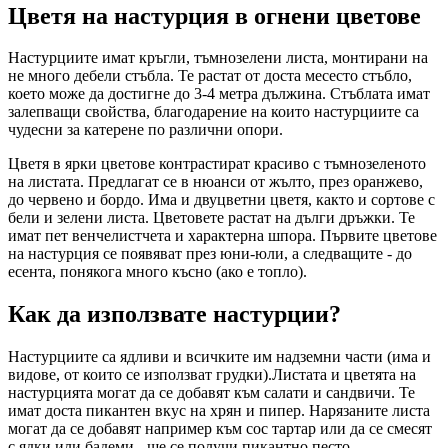
Цветя на настурция в огнени цветове
Настурциите имат кръгли, тъмнозелени листа, монтирани на
не много дебели стъбла. Те растат от доста месесто стъбло,
което може да достигне до 3-4 метра дължина. Стъблата имат
залепващи свойства, благодарение на които настурциите са
чудесни за катерене по различни опори.
Цветя в ярки цветове контрастират красиво с тъмнозеленото
на листата. Предлагат се в нюанси от жълто, през оранжево,
до червено и бордо. Има и двуцветни цветя, както и сортове с
бели и зелени листа. Цветовете растат на дълги дръжки. Те
имат пет венчелистчета и характерна шпора. Първите цветове
на настурция се появяват през юни-юли, а следващите - до
есента, понякога много късно (ако е топло).
Как да използвате настурции?
Настурциите са ядливи и всичките им надземни части (има и
видове, от които се използват грудки).Листата и цветята на
настурцията могат да се добавят към салати и сандвичи. Те
имат доста пикантен вкус на хрян и пипер. Нарязаните листа
могат да се добавят например към сос тартар или да се смесят
с ядки или бадеми - ще се получи пикантно песто.