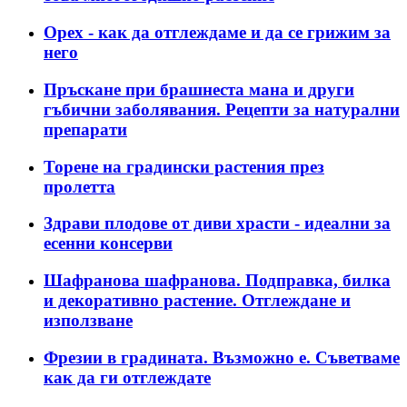
Орех - как да отглеждаме и да се грижим за
него
Пръскане при брашнеста мана и други
гъбични заболявания. Рецепти за натурални
препарати
Торене на градински растения през
пролетта
Здрави плодове от диви храсти - идеални за
есенни консерви
Шафранова шафранова. Подправка, билка
и декоративно растение. Отглеждане и
използване
Фрезии в градината. Възможно е. Съветваме
как да ги отглеждате