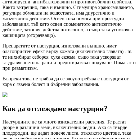
антивирусни, антибактериални и противогъбични свойства.
Както вътрешно, така и външно. Стимулира храносмилането,
регулира обмяната на веществата, има диуретично и
жлъчегонно действие. Освен това помага при простудни
заболявания, тъй като освен споменатото антисептично
действие, затопля, действа потогонно, а също така успокоява
кашлицата (отхрачващо).
Препаратите от настурция, използвани външно, имат
благоприятен ефект върху кожата (включително главата) - m.
те инхибират себорея, суха екзема, също така ускоряват
заздравяването на рани и предотвратяват подуване. Помагат и
при ревматизъм.
Въпреки това не трябва да се злоупотребява с настурция от
хора с язвена болест и бъбречни заболявания.
Как да отглеждаме настурции?
Настурциите не са много взискателни растения. Те растат
добре в различни земи, включително бедни. Ако са твърде
плодородни, ще дадат повече листа, отколкото цветове, така
че не е необходимо да ги торим.Те просто не обичат влажна