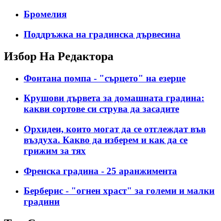
Бромелия
Поддръжка на градинска дървесина
Избор На Редактора
Фонтана помпа - "сърцето" на езерце
Крушови дървета за домашната градина:
какви сортове си струва да засадите
Орхидеи, които могат да се отглеждат във
въздуха. Какво да изберем и как да се
грижим за тях
Френска градина - 25 аранжимента
Берберис - "огнен храст" за големи и малки
градини