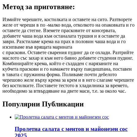
Метод за приготвяне:
Измийте черешите, костилката и оставете на сито. Разтворете
желе от череши в по -малко вода, отколкото на опаковката и го
оставете да стегне. Вземете прасковите от консервата,
добавете чаша вода към останалата туршия и я оставете да
заври. Разстиламе крема на прах в половин чаша вода и го
изсипваме във врящата марината
с праскови. Оставете сварения пудинг да се охлади. Разтрийте
маслото със захар и към него бавно добавете студения пудинг.
Комбинирайте крема, който е създаден с нарязаните на
кубчета праскови и го намажете върху пандишпана, поставен
в тавата с пружинна форма. Поливаме почти дебелото
черешово желе върху крема за крем и в него слагаме черешите
без костилките. Поставете тестото в хладилника за времето,
необходимо за втвърдяване на двете маси, т.е. за около час.
Популярни Публикации
Пролетна салата с ментов и майонезен сос
2025