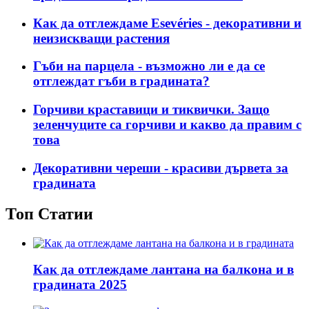
Как да отглеждаме Esevéries - декоративни и
неизискващи растения
Гъби на парцела - възможно ли е да се
отглеждат гъби в градината?
Горчиви краставици и тиквички. Защо
зеленчуците са горчиви и какво да правим с
това
Декоративни череши - красиви дървета за
градината
Топ Статии
Как да отглеждаме лантана на балкона и в
градината 2025