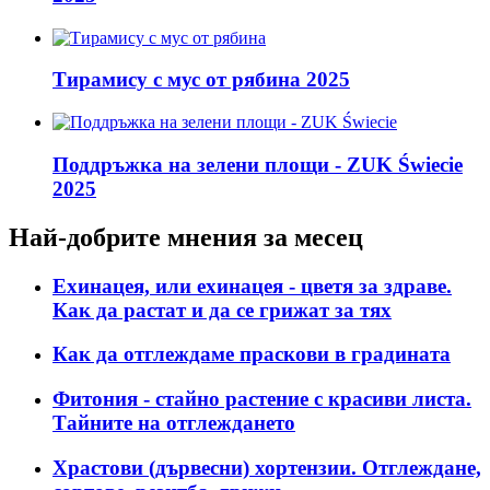
Тирамису с мус от рябина 2025
Поддръжка на зелени площи - ZUK Świecie
2025
Най-добрите мнения за месец
Ехинацея, или ехинацея - цветя за здраве.
Как да растат и да се грижат за тях
Как да отглеждаме праскови в градината
Фитония - стайно растение с красиви листа.
Тайните на отглеждането
Храстови (дървесни) хортензии. Отглеждане,