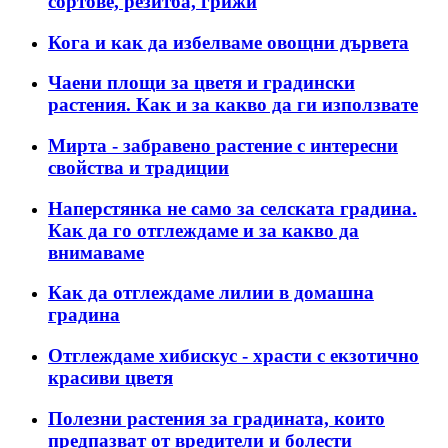
сортове, резитба, грижи
Кога и как да избелваме овощни дървета
Чаени площи за цветя и градински
растения. Как и за какво да ги използвате
Мирта - забравено растение с интересни
свойства и традиции
Наперстянка не само за селската градина.
Как да го отглеждаме и за какво да
внимаваме
Как да отглеждаме лилии в домашна
градина
Отглеждаме хибискус - храсти с екзотично
красиви цветя
Полезни растения за градината, които
предпазват от вредители и болести