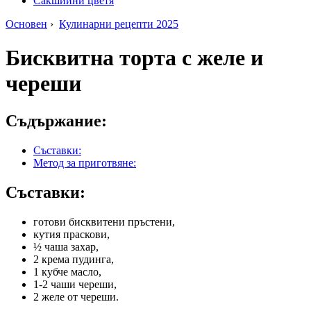
Сакшийни цветя
Основен
›
Кулинарни рецепти 2025
Бисквитна торта с желе и
череши
Съдържание:
Съставки:
Метод за приготвяне:
Съставки:
готови бисквитени пръстени,
кутия праскови,
½ чаша захар,
2 крема пудинга,
1 кубче масло,
1-2 чаши череши,
2 желе от череши.