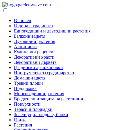
Основен
Година в градината
Едногодишни и двугодишни растения
Балконни цветя
Луковични растения
Алпинисти
Кулинарни рецепти
Декоративни храсти
Декоративни дървета
Градински аранжировки
Инструменти за градинарство
Домашни цветя
Тревни площи
Поддръжка
Многогодишни растения
Вредители и защита на растенията
Повърхности
Тераси и площадки
Зеленчуци, плодове, билки
Грижа
Растения