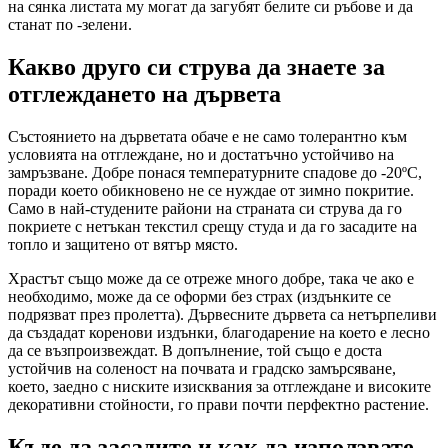
на сянка листата му могат да загубят белите си ръбове и да
станат по -зелени.
Какво друго си струва да знаете за
отглеждането на дървета
Състоянието на дърветата обаче е не само толерантно към
условията на отглеждане, но и достатъчно устойчиво на
замръзване. Добре понася температурните спадове до -20ºC,
поради което обикновено не се нуждае от зимно покритие.
Само в най-студените райони на страната си струва да го
покриете с нетъкан текстил срещу студа и да го засадите на
топло и защитено от вятър място.
Храстът също може да се отреже много добре, така че ако е
необходимо, може да се оформи без страх (издънките се
подрязват през пролетта). Дървесните дървета са нетърпеливи
да създадат коренови издънки, благодарение на което е лесно
да се възпроизвеждат. В допълнение, той също е доста
устойчив на соленост на почвата и градско замърсяване,
което, заедно с ниските изисквания за отглеждане и високите
декоративни стойности, го прави почти перфектно растение.
Къде да засадите и как да използвате