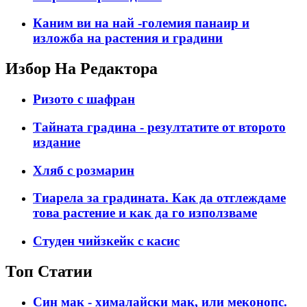
Каним ви на най -големия панаир и
изложба на растения и градини
Избор На Редактора
Ризото с шафран
Тайната градина - резултатите от второто
издание
Хляб с розмарин
Тиарела за градината. Как да отглеждаме
това растение и как да го използваме
Студен чийзкейк с касис
Топ Статии
Син мак - хималайски мак, или меконопс.