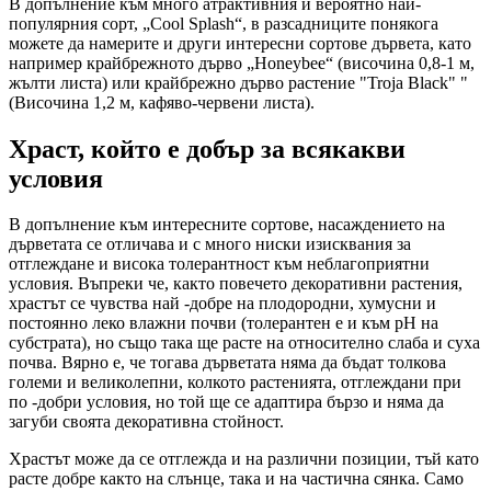
В допълнение към много атрактивния и вероятно най-
популярния сорт, „Cool Splash“, в разсадниците понякога
можете да намерите и други интересни сортове дървета, като
например крайбрежното дърво „Honeybee“ (височина 0,8-1 м,
жълти листа) или крайбрежно дърво растение "Troja Black" "
(Височина 1,2 м, кафяво-червени листа).
Храст, който е добър за всякакви
условия
В допълнение към интересните сортове, насаждението на
дърветата се отличава и с много ниски изисквания за
отглеждане и висока толерантност към неблагоприятни
условия. Въпреки че, както повечето декоративни растения,
храстът се чувства най -добре на плодородни, хумусни и
постоянно леко влажни почви (толерантен е и към рН на
субстрата), но също така ще расте на относително слаба и суха
почва. Вярно е, че тогава дърветата няма да бъдат толкова
големи и великолепни, колкото растенията, отглеждани при
по -добри условия, но той ще се адаптира бързо и няма да
загуби своята декоративна стойност.
Храстът може да се отглежда и на различни позиции, тъй като
расте добре както на слънце, така и на частична сянка. Само