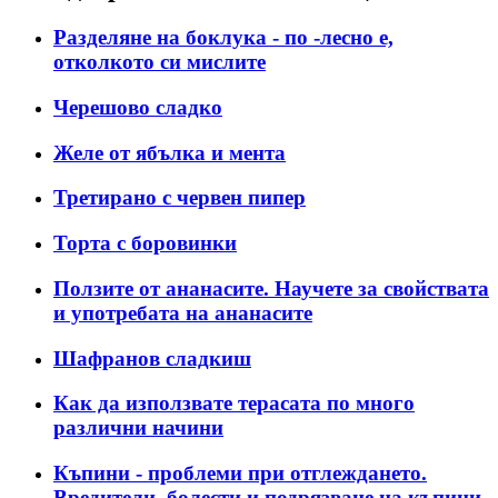
Разделяне на боклука - по -лесно е,
отколкото си мислите
Черешово сладко
Желе от ябълка и мента
Третирано с червен пипер
Торта с боровинки
Ползите от ананасите. Научете за свойствата
и употребата на ананасите
Шафранов сладкиш
Как да използвате терасата по много
различни начини
Къпини - проблеми при отглеждането.
Вредители, болести и подрязване на къпини