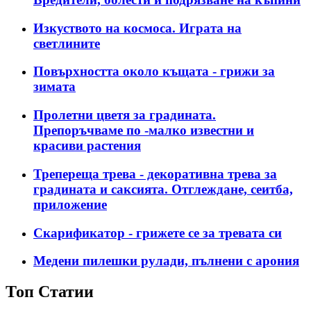
Изкуството на космоса. Играта на
светлините
Повърхността около къщата - грижи за
зимата
Пролетни цветя за градината.
Препоръчваме по -малко известни и
красиви растения
Трепереща трева - декоративна трева за
градината и саксията. Отглеждане, сеитба,
приложение
Скарификатор - грижете се за тревата си
Медени пилешки рулади, пълнени с арония
Топ Статии