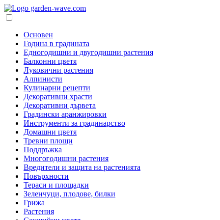
Основен
Година в градината
Едногодишни и двугодишни растения
Балконни цветя
Луковични растения
Алпинисти
Кулинарни рецепти
Декоративни храсти
Декоративни дървета
Градински аранжировки
Инструменти за градинарство
Домашни цветя
Тревни площи
Поддръжка
Многогодишни растения
Вредители и защита на растенията
Повърхности
Тераси и площадки
Зеленчуци, плодове, билки
Грижа
Растения