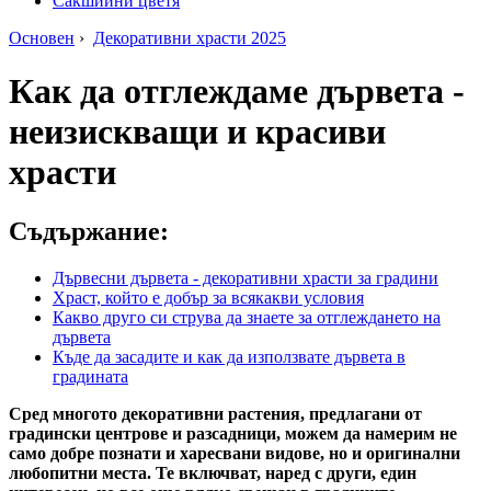
Сакшийни цветя
Основен
›
Декоративни храсти 2025
Как да отглеждаме дървета -
неизискващи и красиви
храсти
Съдържание:
Дървесни дървета - декоративни храсти за градини
Храст, който е добър за всякакви условия
Какво друго си струва да знаете за отглеждането на
дървета
Къде да засадите и как да използвате дървета в
градината
Сред многото декоративни растения, предлагани от
градински центрове и разсадници, можем да намерим не
само добре познати и харесвани видове, но и оригинални
любопитни места. Те включват, наред с други, един