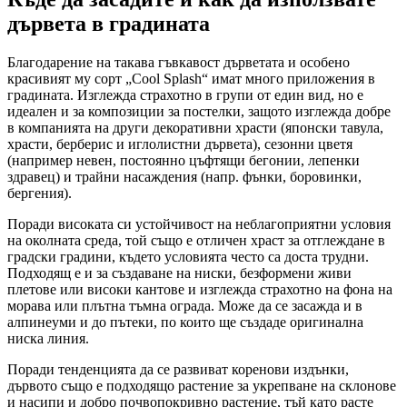
дървета в градината
Благодарение на такава гъвкавост дърветата и особено
красивият му сорт „Cool Splash“ имат много приложения в
градината. Изглежда страхотно в групи от един вид, но е
идеален и за композиции за постелки, защото изглежда добре
в компанията на други декоративни храсти (японски тавула,
храсти, берберис и иглолистни дървета), сезонни цветя
(например невен, постоянно цъфтящи бегонии, лепенки
здравец) и трайни насаждения (напр. фънки, боровинки,
бергения).
Поради високата си устойчивост на неблагоприятни условия
на околната среда, той също е отличен храст за отглеждане в
градски градини, където условията често са доста трудни.
Подходящ е и за създаване на ниски, безформени живи
плетове или високи кантове и изглежда страхотно на фона на
морава или плътна тъмна ограда. Може да се засажда и в
алпинеуми и до пътеки, по които ще създаде оригинална
ниска линия.
Поради тенденцията да се развиват коренови издънки,
дървото също е подходящо растение за укрепване на склонове
и насипи и добро почвопокривно растение, тъй като расте