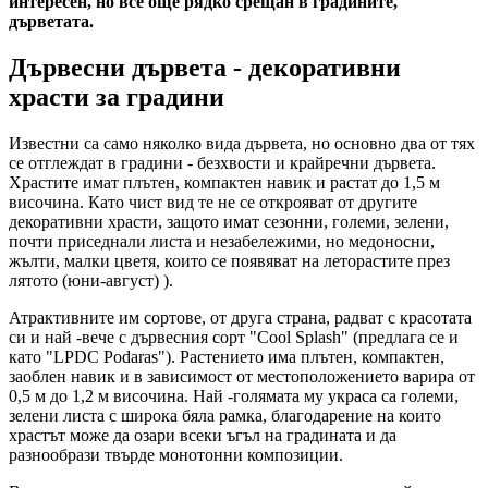
интересен, но все още рядко срещан в градините,
дърветата.
Дървесни дървета - декоративни
храсти за градини
Известни са само няколко вида дървета, но основно два от тях
се отглеждат в градини - безхвости и крайречни дървета.
Храстите имат плътен, компактен навик и растат до 1,5 м
височина. Като чист вид те не се открояват от другите
декоративни храсти, защото имат сезонни, големи, зелени,
почти приседнали листа и незабележими, но медоносни,
жълти, малки цветя, които се появяват на леторастите през
лятото (юни-август) ).
Атрактивните им сортове, от друга страна, радват с красотата
си и най -вече с дървесния сорт "Cool Splash" (предлага се и
като "LPDC Podaras"). Растението има плътен, компактен,
заоблен навик и в зависимост от местоположението варира от
0,5 м до 1,2 м височина. Най -голямата му украса са големи,
зелени листа с широка бяла рамка, благодарение на които
храстът може да озари всеки ъгъл на градината и да
разнообрази твърде монотонни композиции.