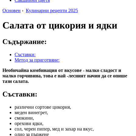
Сакшийни цветя
Основен
›
Кулинарни рецепти 2025
Салата от цикория и ядки
Съдържание:
Съставки:
Метод за приготвяне:
Необичайна комбинация от вкусове - малко сладост и
малко горчивина, това е най -лесният начин да се опише
тази салата.
Съставки:
различни сортове цикория,
меден винегрет,
смокини,
орехови ядки,
сол, черен пипер, мед и захар на вкус,
олио за пържене