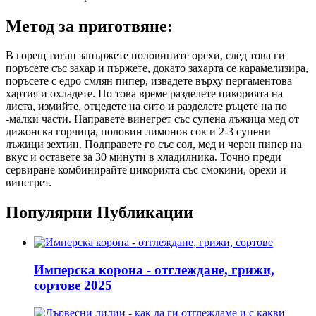
Метод за приготвяне:
В горещ тиган запържете половините орехи, след това ги
поръсете със захар и пържете, докато захарта се карамелизира,
поръсете с едро смлян пипер, извадете върху пергаментова
хартия и охладете. По това време разделете цикорията на
листа, измийте, отцедете на сито и разделете ръцете на по
-малки части. Направете винегрет със супена лъжица мед от
дижонска горчица, половин лимонов сок и 2-3 супени
лъжици зехтин. Подправете го със сол, мед и черен пипер на
вкус и оставете за 30 минути в хладилника. Точно преди
сервиране комбинирайте цикорията със смокини, орехи и
винегрет.
Популярни Публикации
Имперска корона - отглеждане, грижи,
сортове 2025