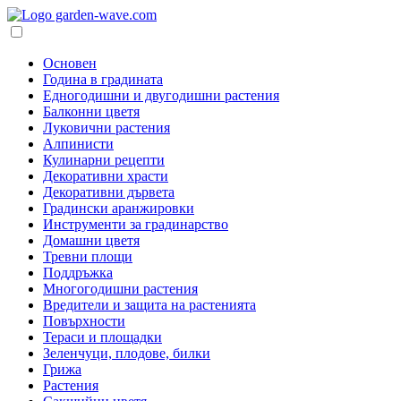
Основен
Година в градината
Едногодишни и двугодишни растения
Балконни цветя
Луковични растения
Алпинисти
Кулинарни рецепти
Декоративни храсти
Декоративни дървета
Градински аранжировки
Инструменти за градинарство
Домашни цветя
Тревни площи
Поддръжка
Многогодишни растения
Вредители и защита на растенията
Повърхности
Тераси и площадки
Зеленчуци, плодове, билки
Грижа
Растения