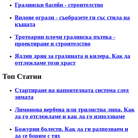
Градински басейн - строителство
Видове огради - съобразете ги със стила на
къщата
Тротоарни плочи градинска пътека -
проектиране и строителство
Ядлив дрян за градината и килера. Как да
отглеждаме този храст
Топ Статии
Стартиране на напоителната система след
зимата
Лимонова вербена или трилистна липа. Как
да го отглеждаме и как да го използваме
Божурни болести. Как да ги разпознаем и
да се борим с тях