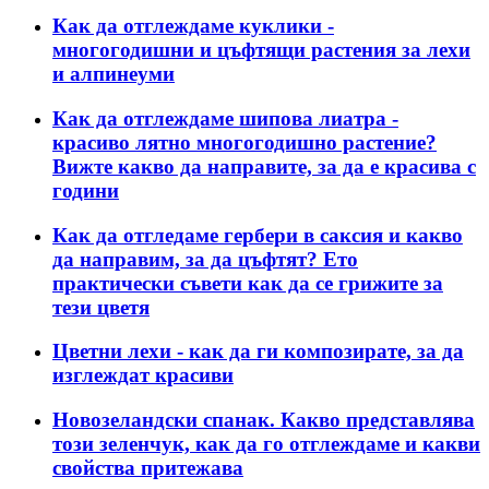
Как да отглеждаме куклики -
многогодишни и цъфтящи растения за лехи
и алпинеуми
Как да отглеждаме шипова лиатра -
красиво лятно многогодишно растение?
Вижте какво да направите, за да е красива с
години
Как да отгледаме гербери в саксия и какво
да направим, за да цъфтят? Ето
практически съвети как да се грижите за
тези цветя
Цветни лехи - как да ги композирате, за да
изглеждат красиви
Новозеландски спанак. Какво представлява
този зеленчук, как да го отглеждаме и какви
свойства притежава