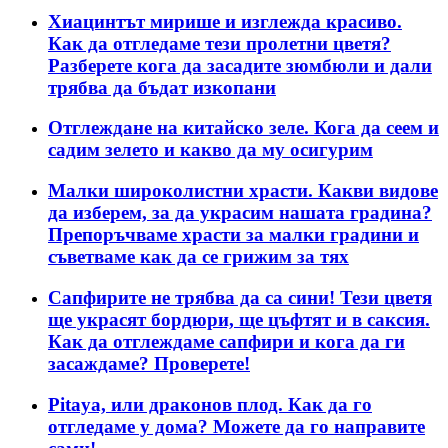
Хиацинтът мирише и изглежда красиво.
Как да отгледаме тези пролетни цветя?
Разберете кога да засадите зюмбюли и дали
трябва да бъдат изкопани
Отглеждане на китайско зеле. Кога да сеем и
садим зелето и какво да му осигурим
Малки широколистни храсти. Какви видове
да изберем, за да украсим нашата градина?
Препоръчваме храсти за малки градини и
съветваме как да се грижим за тях
Сапфирите не трябва да са сини! Тези цветя
ще украсят бордюри, ще цъфтят и в саксия.
Как да отглеждаме сапфири и кога да ги
засаждаме? Проверете!
Pitaya, или драконов плод. Как да го
отгледаме у дома? Можете да го направите