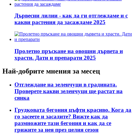
Дървесни лилии - как да ги отглеждаме и с
какви растения да засаждаме 2025
Пролетно пръскане на овощни дървета и
храсти. Дати и препарати 2025
Най-добрите мнения за месец
Отглеждане на зеленчуци в градината.
Проверете какви зеленчуци ще растат на
сянка
Грудковата бегония цъфти красиво. Кога да
го засеете и засадите? Вижте как да
размножите тази бегония и как да се
грижите за нея през целия сезон