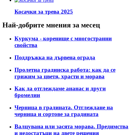
Косачки за трева 2025
Най-добрите мнения за месец
Куркума - коренище с многостранни
свойства
Поддръжка на дървена ограда
Пролетна градинска работа: как да се
грижим за цветя, храсти и морава
Как да отглеждаме ананас и други
бромелии
Черница в градината. Отглеждане на
черница и сортове за градината
Валцувана или засята морава. Предимства
и недостатъци на двете решения