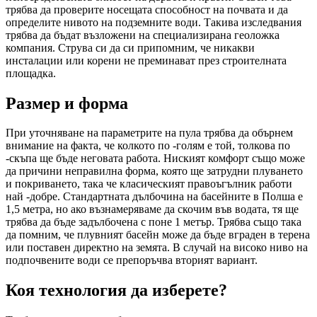
трябва да проверите носещата способност на почвата и да
определите нивото на подземните води. Такива изследвания
трябва да бъдат възложени на специализирана геоложка
компания. Струва си да си припомним, че никакви
инсталации или корени не преминават през строителната
площадка.
Размер и форма
При уточняване на параметрите на пула трябва да обърнем
внимание на факта, че колкото по -голям е той, толкова по
-скъпа ще бъде неговата работа. Ниският комфорт също може
да причини неправилна форма, която ще затрудни плуването
и покриването, така че класическият правоъгълник работи
най -добре. Стандартната дълбочина на басейните в Полша е
1,5 метра, но ако възнамеряваме да скочим във водата, тя ще
трябва да бъде задълбочена с поне 1 метър. Трябва също така
да помним, че плувният басейн може да бъде вграден в терена
или поставен директно на земята. В случай на високо ниво на
подпочвените води се препоръчва вторият вариант.
Коя технология да изберете?