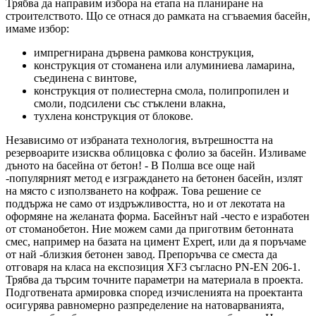
Трябва да направим избора на етапа на планиране на
строителството. Що се отнася до рамката на сгъваемия басейн,
имаме избор:
импрегнирана дървена рамкова конструкция,
конструкция от стоманена или алуминиева ламарина,
съединена с винтове,
конструкция от полиестерна смола, полипропилен и
смоли, подсилени със стъклени влакна,
тухлена конструкция от блокове.
Независимо от избраната технология, вътрешността на
резервоарите изисква облицовка с фолио за басейн. Изливаме
дъното на басейна от бетон! - В Полша все още най
-популярният метод е изграждането на бетонен басейн, излят
на място с използването на кофраж. Това решение се
поддържа не само от издръжливостта, но и от лекотата на
оформяне на желаната форма. Басейнът най -често е изработен
от стоманобетон. Ние можем сами да приготвим бетонната
смес, например на базата на цимент Expert, или да я поръчаме
от най -близкия бетонен завод. Препоръчва се сместа да
отговаря на класа на експозиция XF3 съгласно PN-EN 206-1.
Трябва да търсим точните параметри на материала в проекта.
Подготвената армировка според изчисленията на проектанта
осигурява равномерно разпределение на натоварванията,