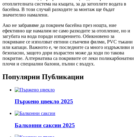
отоплителната система на къщата, за да затоплите водата в
басейна. В този случай разходите за монтаж ще бъдат
значително намалени.
Ако не забравяме да покрием басейна през нощта, ние
ефективно ще намалим не само разходите за отопление, но и
загубата на вода поради изпарението. Обикновено за
покриване се използват евтини слънчеви филми, PVC тъкани
или капаци. Важното е, че последните са много издръжливи и
безопасни, защото дори възрастен може да ходи по такова
покритие. Алтернатива са покривите от леки поликарбонатни
плочи и специални балони, пълни с въздух.
Популярни Публикации
Пържено цвекло 2025
Балконни саксии 2025