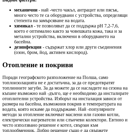
механични
- най -често чакъл, антрацит или пясък,
много често те са оборудвани с устройства, определящи
степента на замърсяване на водата.
химикал
- те позволяват да се поддържа рН 7,2-7,6,
което е оптимално както за човешката кожа, така и за
метални устройства, включени в оборудването на
басейна.
дезинфекция
- съдържат хлор или други съединения
(озон, бром, йод, активен кислород).
Отопление и покриви
Поради географското разположение на Полша, само
топлоизолацията не е достатъчна, за да се предотвратят
топлинните загуби. За да можете да се насладите на сезона на
къпане възможно най -дълго, ще е необходимо да инсталирате
отоплителни устройства. Изборът на инсталация зависи от
размера на басейна, възможния покрив и температурата на
водата, която искаме да поддържаме. Най -популярните
методи за отопление включват маслени или газови котли,
електрически нагреватели или слънчеви колектори. Евтино и
често използвано решение е котел, свързан към
топлообменник. Добро решение също е да свържете