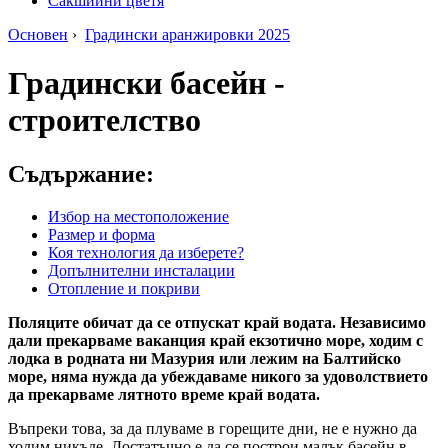
Сакшийни цветя
Основен
›
Градински аранжировки 2025
Градински басейн -
строителство
Съдържание:
Избор на местоположение
Размер и форма
Коя технология да изберете?
Допълнителни инсталации
Отопление и покриви
Поляците обичат да се отпускат край водата. Независимо
дали прекарваме ваканция край екзотично море, ходим с
лодка в родната ни Мазурия или лежим на Балтийско
море, няма нужда да убеждаваме никого за удоволствието
да прекарваме лятното време край водата.
Въпреки това, за да плуваме в горещите дни, не е нужно да
ходим никъде. Достатъчно е да се построи малък басейн в