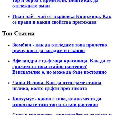
тор и борба с вредители. Вижте как да
отглеждате оман
Иван чай - чай ​​от върбовка Кипржица. Как
се прави и какви свойства притежава
Топ Статии
Зюмбюл - как да отгледаме това пролетно
цвете, кога да засадим и с какво
Афеландра е цъфтяща красавица. Как да се
грижим за това стайно растение?
Взискателно е, но може да бъде постоянно
Чаша Иглика. Как да отгледаме стайна
иглика, която цъфти през зимата
Биохумус - какво е това, колко често да
използвате този тор и за кои растения
Сняг в градината - внимавайте за дървета и