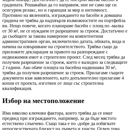
градината. Решавайки да го направим, ние не само ще си
осигурим релакс, но и гаранция за мир и интимност.
Противно на явленията, изграждането на басейн в домашна
градина не трябва да надхвърля възможностите на портфейла
ви. Нещо повече, когато планираме басейн с площ по -малка
от 30 м², не се нуждаем от разрешение за строеж. Достатъчно е
да съобщите за такова намерение на компетентния
административен орган, включително датата, обхвата, вида и
начина на извършване на строителството. Трябва също да
приложите декларация за правото на разпореждане с
недвижимия имот и строителен проект. След месец трябва да
получим разрешение за строеж, което е валидно за следващите
2 години. Ако обаче площта на басейна надвишава 30 м²,
трябва да получим разрешение за строеж. Прилагаме същите
документи към заявлението, като допълнително прилагаме 4
копия от проекта, изготвен от лице със строителна
квалификация.
Избор на местоположение
Има няколко ключови фактора, които трябва да се имат
предвид при изграждането, например, за да бъде мястото
естествено слънчево. Също така е по -добре да избягвате
непосредствената близост на дървета и храсти. Освен това