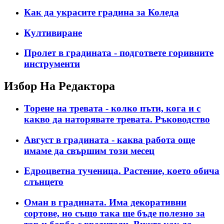
Как да украсите градина за Коледа
Култивиране
Пролет в градината - подгответе горивните
инструменти
Избор На Редактора
Торене на тревата - колко пъти, кога и с
какво да наторявате тревата. Ръководство
Август в градината - каква работа още
имаме да свършим този месец
Едроцветна тученица. Растение, което обича
слънцето
Оман в градината. Има декоративни
сортове, но също така ще бъде полезно за