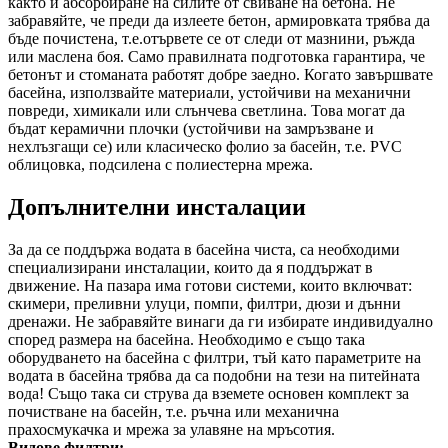
както и абсорбиране на силите от свиване на бетона. Не
забравяйте, че преди да излеете бетон, армировката трябва да
бъде почистена, т.е.отървете се от следи от мазнини, ръжда
или маслена боя. Само правилната подготовка гарантира, че
бетонът и стоманата работят добре заедно. Когато завършвате
басейна, използвайте материали, устойчиви на механични
повреди, химикали или слънчева светлина. Това могат да
бъдат керамични плочки (устойчиви на замръзване и
нехлъзгащи се) или класическо фолио за басейн, т.е. PVC
облицовка, подсилена с полиестерна мрежа.
Допълнителни инсталации
За да се поддържа водата в басейна чиста, са необходими
специализирани инсталации, които да я поддържат в
движение. На пазара има готови системи, които включват:
скимери, преливни улуци, помпи, филтри, дюзи и дънни
дренажи. Не забравяйте винаги да ги избирате индивидуално
според размера на басейна. Необходимо е също така
оборудването на басейна с филтри, тъй като параметрите на
водата в басейна трябва да са подобни на тези на питейната
вода! Също така си струва да вземете основен комплект за
почистване на басейн, т.е. ръчна или механична
прахосмукачка и мрежа за улавяне на мръсотия.
Видове филтри: