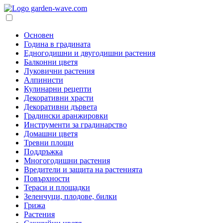
Основен
Година в градината
Едногодишни и двугодишни растения
Балконни цветя
Луковични растения
Алпинисти
Кулинарни рецепти
Декоративни храсти
Декоративни дървета
Градински аранжировки
Инструменти за градинарство
Домашни цветя
Тревни площи
Поддръжка
Многогодишни растения
Вредители и защита на растенията
Повърхности
Тераси и площадки
Зеленчуци, плодове, билки
Грижа
Растения