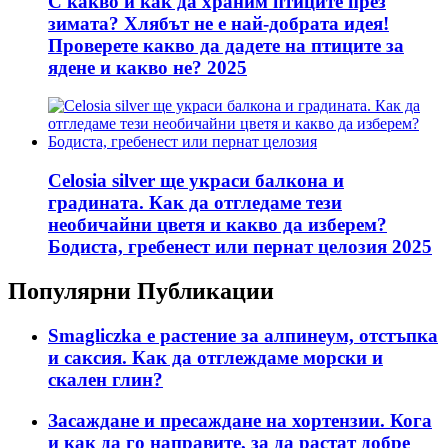
С какво и как да храним птиците през
зимата? Хлябът не е най-добрата идея!
Проверете какво да дадете на птиците за
ядене и какво не? 2025
Celosia silver ще украси балкона и
градината. Как да отгледаме тези
необичайни цветя и какво да изберем?
Бодиста, гребенест или пернат целозия 2025
Популярни Публикации
Smagliczka е растение за алпинеум, отстъпка
и саксия. Как да отглеждаме морски и
скален глин?
Засаждане и пресаждане на хортензии. Кога
и как да го направите, за да растат добре