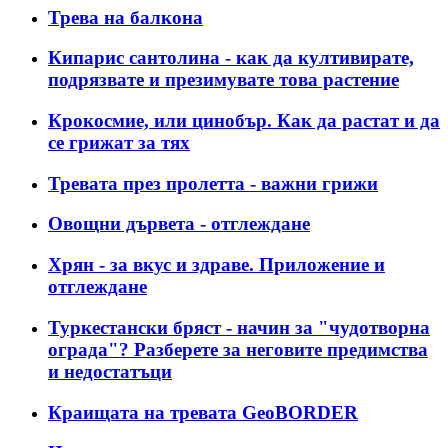
Трева на балкона
Кипарис сантолина - как да култивирате,
подрязвате и презимувате това растение
Крокосмие, или цинобър. Как да растат и да
се грижат за тях
Тревата през пролетта - важни грижи
Овощни дървета - отглеждане
Хрян - за вкус и здраве. Приложение и
отглеждане
Туркестански бряст - начин за "чудотворна
ограда"? Разберете за неговите предимства
и недостатъци
Краищата на тревата GeoBORDER