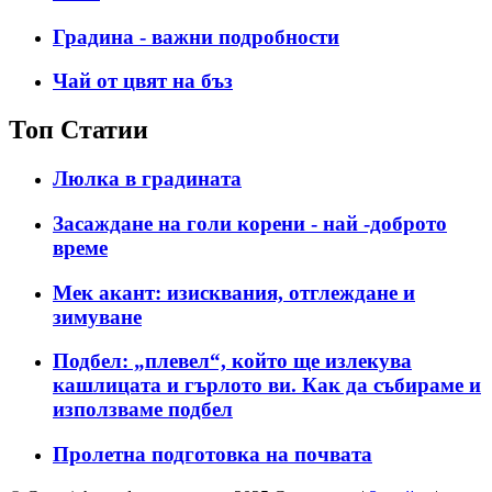
Градина - важни подробности
Чай от цвят на бъз
Топ Статии
Люлка в градината
Засаждане на голи корени - най -доброто
време
Мек акант: изисквания, отглеждане и
зимуване
Подбел: „плевел“, който ще излекува
кашлицата и гърлото ви. Как да събираме и
използваме подбел
Пролетна подготовка на почвата