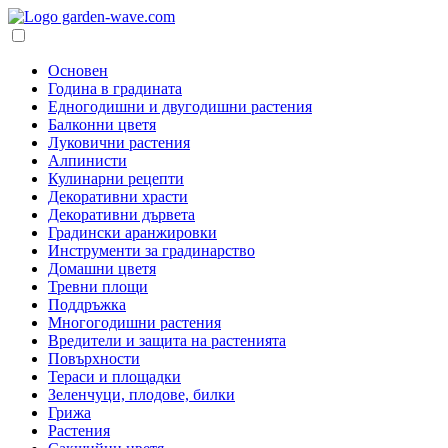
Основен
Година в градината
Едногодишни и двугодишни растения
Балконни цветя
Луковични растения
Алпинисти
Кулинарни рецепти
Декоративни храсти
Декоративни дървета
Градински аранжировки
Инструменти за градинарство
Домашни цветя
Тревни площи
Поддръжка
Многогодишни растения
Вредители и защита на растенията
Повърхности
Тераси и площадки
Зеленчуци, плодове, билки
Грижа
Растения