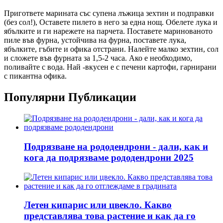
Пригответе марината със супена лъжица зехтин и подправки
(без сол!), Оставете пилето в него за една нощ. Обелете лука и
ябълките и ги нарежете на парчета. Поставете маринованото
пиле във фурна, устойчива на фурна, поставете лука,
ябълките, гъбите и офика отстрани. Налейте малко зехтин, сол
и сложете във фурната за 1,5-2 часа. Ако е необходимо,
поливайте с вода. Най -вкусен е с печени картофи, гарнирани
с пикантна офика.
Популярни Публикации
Подрязване на рододендрони - дали, как и
кога да подрязваме рододендрони 2025
Летен кипарис или цвекло. Какво
представлява това растение и как да го