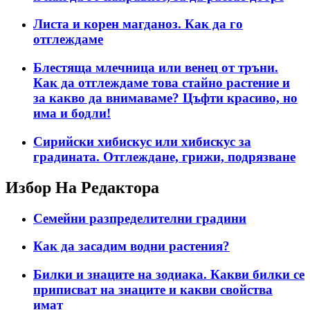
Листа и корен магданоз. Как да го
отглеждаме
Блестяща млечница или венец от тръни.
Как да отглеждаме това стайно растение и
за какво да внимаваме? Цъфти красиво, но
има и бодли!
Сирийски хибискус или хибискус за
градината. Отглеждане, грижи, подрязване
Избор На Редактора
Семейни разпределителни градини
Как да засадим водни растения?
Билки и знаците на зодиака. Какви билки се
приписват на знаците и какви свойства
имат