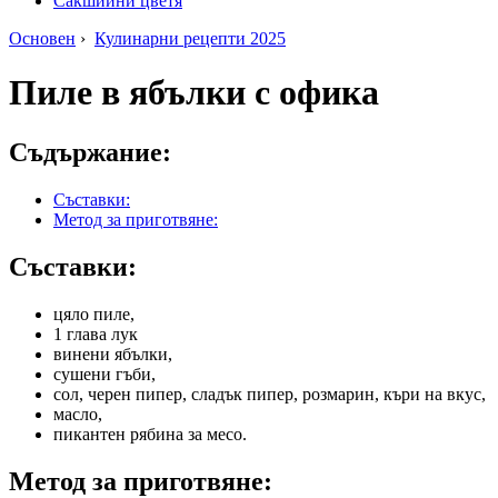
Сакшийни цветя
Основен
›
Кулинарни рецепти 2025
Пиле в ябълки с офика
Съдържание:
Съставки:
Метод за приготвяне:
Съставки:
цяло пиле,
1 глава лук
винени ябълки,
сушени гъби,
сол, черен пипер, сладък пипер, розмарин, къри на вкус,
масло,
пикантен рябина за месо.
Метод за приготвяне: