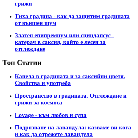
грижи
Тиха градина - как да защитим градината
от външен шум
Златен епипремнум или сциндапсус -
катерач в саксия, който е лесен за
отглеждане
Топ Статии
Канела в градината и за саксийни цветя.
Свойства и употреба
Пространство в градината. Отглеждане и
грижи за космоса
Lovage - към любов и супа
Подрязване на лавандула: казваме ви кога
и как да отрежете лавандула