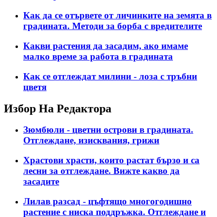
Как да се отървете от личинките на земята в
градината. Методи за борба с вредителите
Какви растения да засадим, ако имаме
малко време за работа в градината
Как се отглеждат милини - лоза с тръбни
цветя
Избор На Редактора
Зюмбюли - цветни острови в градината.
Отглеждане, изисквания, грижи
Храстови храсти, които растат бързо и са
лесни за отглеждане. Вижте какво да
засадите
Лилав разсад - цъфтящо многогодишно
растение с ниска поддръжка. Отглеждане и