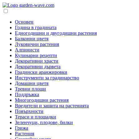
Основен
Година в градината
Едногодишни и двугодишни растения
Балконни цветя
Луковични растения
Алпинисти
Кулинарни рецепти
Декоративни храсти
Декоративни дървета
Градински аранжировки
Инструменти за градинарство
Домашни цветя
Тревни площи
Поддръжка
Многогодишни растения
Вредители и защита на растенията
Повърхности
Тераси и площадки
Зеленчуци, плодове, билки
Грижа
Растения