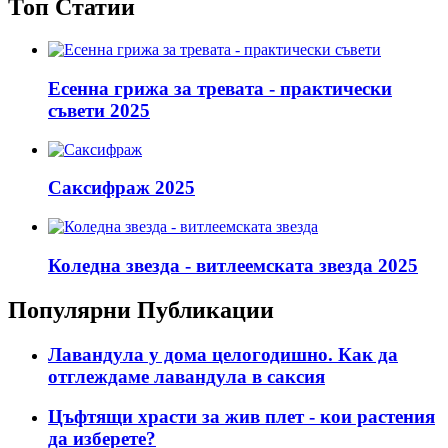
Топ Статии
Есенна грижа за тревата - практически
съвети 2025
Саксифраж 2025
Коледна звезда - витлеемската звезда 2025
Популярни Публикации
Лавандула у дома целогодишно. Как да
отглеждаме лавандула в саксия
Цъфтящи храсти за жив плет - кои растения
да изберете?