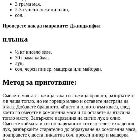
3 грама мая,
2-3 супени лъжици олио,
сол.
Проверете как да направите: Джинджифил
плънка
½ кг кисело зеле,
30 грама кайма,
лук,
сол, черен пипер, мащерка или майоран.
Метод за приготвяне:
Смелете маята с лъжица захар и лъжица брашно, разпръснете
я в чаша топло, но не горещо мляко и оставете настрана да
втаса. Добавете брашното, яйцето и олиото към кваса, след
което го омесете в хомогенна маса и го оставете да втаса на
топло място. Запържете нарязания на ситно лук в олио.
Смесете каймата и ситно нарязаното кисело зеле с охладения
лук, разбъркайте старателно до образуване на хомогенна маса,
подправете с доста пикантна сол, пресен пипер и мащерка.