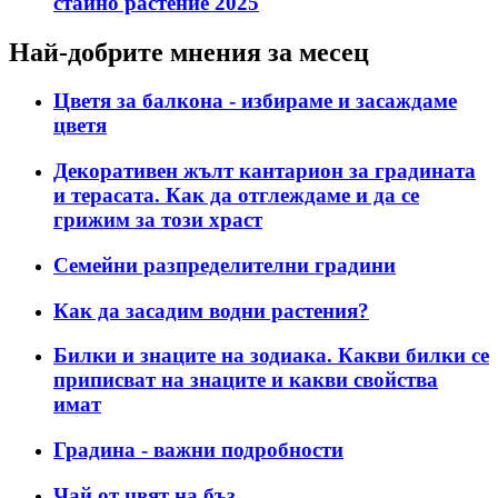
стайно растение 2025
Най-добрите мнения за месец
Цветя за балкона - избираме и засаждаме
цветя
Декоративен жълт кантарион за градината
и терасата. Как да отглеждаме и да се
грижим за този храст
Семейни разпределителни градини
Как да засадим водни растения?
Билки и знаците на зодиака. Какви билки се
приписват на знаците и какви свойства
имат
Градина - важни подробности
Чай от цвят на бъз