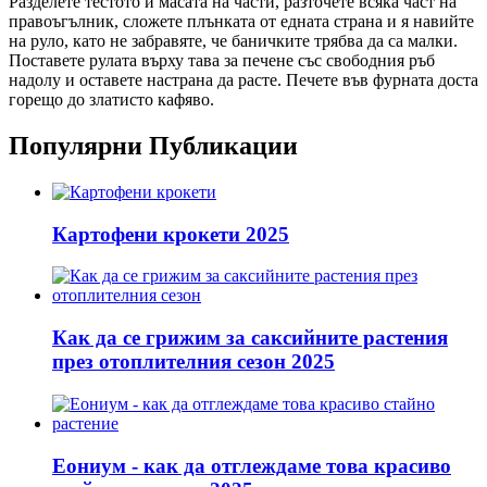
Разделете тестото и масата на части, разточете всяка част на
правоъгълник, сложете плънката от едната страна и я навийте
на руло, като не забравяте, че баничките трябва да са малки.
Поставете рулата върху тава за печене със свободния ръб
надолу и оставете настрана да расте. Печете във фурната доста
горещо до златисто кафяво.
Популярни Публикации
Картофени крокети 2025
Как да се грижим за саксийните растения
през отоплителния сезон 2025
Еониум - как да отглеждаме това красиво