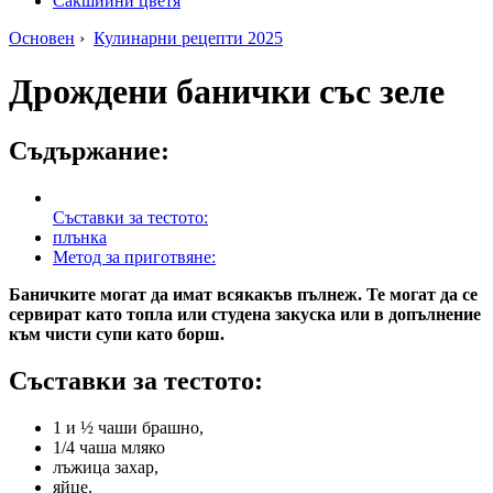
Сакшийни цветя
Основен
›
Кулинарни рецепти 2025
Дрождени банички със зеле
Съдържание:
Съставки за тестото:
плънка
Метод за приготвяне:
Баничките могат да имат всякакъв пълнеж. Те могат да се
сервират като топла или студена закуска или в допълнение
към чисти супи като борш.
Съставки за тестото:
1 и ½ чаши брашно,
1/4 чаша мляко
лъжица захар,
яйце,