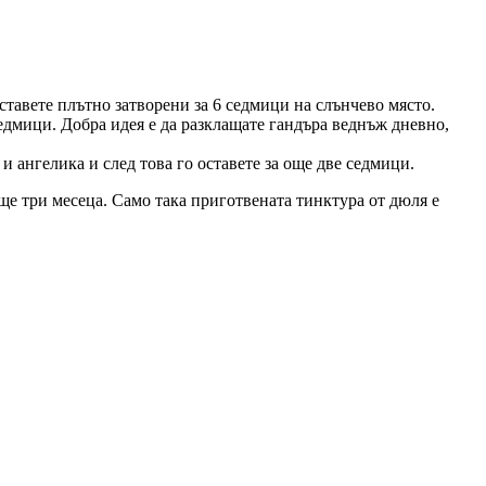
оставете плътно затворени за 6 седмици на слънчево място.
 седмици. Добра идея е да разклащате гандъра веднъж дневно,
и ангелика и след това го оставете за още две седмици.
още три месеца. Само така приготвената тинктура от дюля е