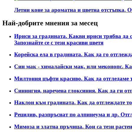
Летни коне за ароматна и цветна отстъпка. 
Най-добрите мнения за месец
Ириси за градината. Какви ириси трябва да с
Запознайте се с тези красиви цветя
Корейска ела в градината. Как да го отглежд
Син мак - хималайски мак, или меконопс. Как
Милтония цъфти красиво. Как да отгледаме 
Синингия, наречена глоксиния. Как да ги о
Наклон към градината. Как да отглеждате тов
Рецидив, разпръснат по алпинеума и др. Отг
Мимоза и златна пръчица. Кои са тези растен