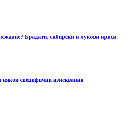
глеждане? Брадати, сибирски и лукови ириси.
а някои специфични изисквания