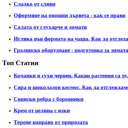
Сладко от сливи
Оформяне на овощни дървета - как се прави
Салата от глухарче и домати
Иглика във формата на чаша. Как да отглед
Градинско оборудване - подготовка за зимат
Топ Статии
Кочанки и сухи червеи. Какви растения са те,
Сяра и шоколадов космос. Как да отглеждам
Свински ребра с боровинки
Крем от целина с ядки
Торове направо от природата