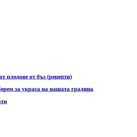
т плодове от бъз (рецепти)
берем за украса на нашата градина
ати