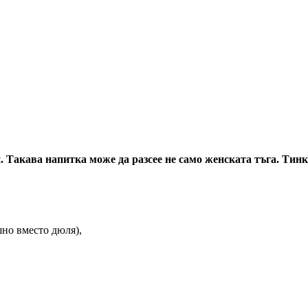
и. Такава напитка може да разсее не само женската тъга. Тин
шно вместо дюля),