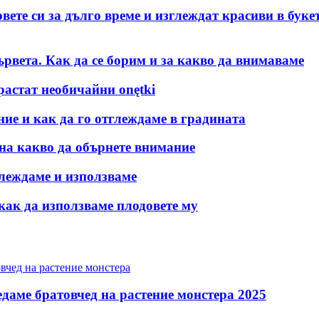
овете си за дълго време и изглеждат красиви в буке
ървета. Как да се борим и за какво да внимаваме
растат необичайни onętki
ние и как да го отглеждаме в градината
на какво да обърнете внимание
тглеждаме и използваме
как да използваме плодовете му
едаме братовчед на растение монстера 2025