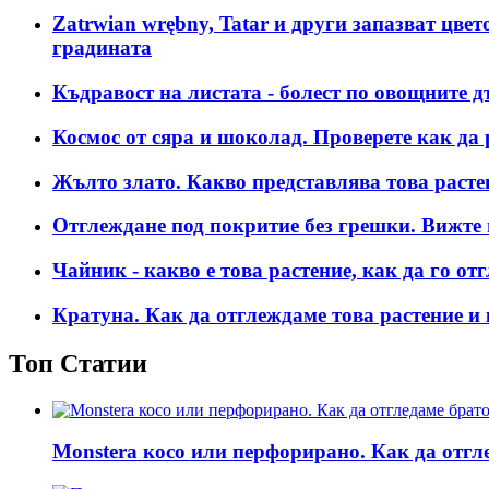
Zatrwian wrębny, Tatar и други запазват цвет
градината
Къдравост на листата - болест по овощните д
Космос от сяра и шоколад. Проверете как да 
Жълто злато. Какво представлява това расте
Отглеждане под покритие без грешки. Вижте 
Чайник - какво е това растение, как да го о
Кратуна. Как да отглеждаме това растение и 
Топ Статии
Monstera косо или перфорирано. Как да отгл