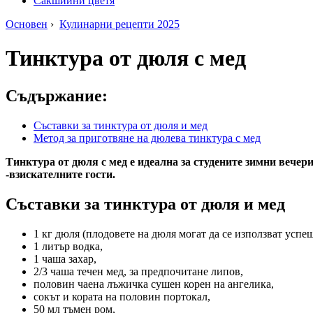
Сакшийни цветя
Основен
›
Кулинарни рецепти 2025
Тинктура от дюля с мед
Съдържание:
Съставки за тинктура от дюля и мед
Метод за приготвяне на дюлева тинктура с мед
Тинктура от дюля с мед е идеална за студените зимни вечер
-взискателните гости.
Съставки за тинктура от дюля и мед
1 кг дюля (плодовете на дюля могат да се използват успе
1 литър водка,
1 чаша захар,
2/3 чаша течен мед, за предпочитане липов,
половин чаена лъжичка сушен корен на ангелика,
сокът и кората на половин портокал,
50 мл тъмен ром,