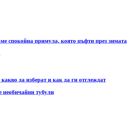
аме спокойна примула, която цъфти през зимата
а
 какво да изберат и как да ги отглеждат
е необичайни тубули