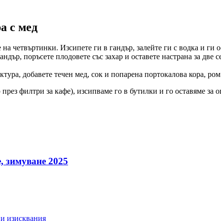
а с мед
 на четвъртинки. Изсипете ги в гандър, залейте ги с водка и ги 
гандър, поръсете плодовете със захар и оставете настрана за две
ура, добавете течен мед, сок и попарена портокалова кора, ром 
през филтри за кафе), изсипваме го в бутилки и го оставяме за 
, зимуване 2025