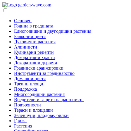
Основен
Година в градината
Едногодишни и двугодишни растения
Балконни цветя
Луковични растения
Алпинисти
Кулинарни рецепти
Декоративни храсти
Декоративни дървета
Градински аранжировки
Инструменти за градинарство
Домашни цветя
Тревни площи
Поддръжка
Многогодишни растения
Вредители и защита на растенията
Повърхности
Тераси и площадки
Зеленчуци, плодове, билки
Грижа
Растения