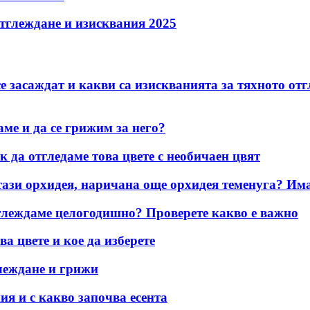
Отглеждане и изисквания 2025
е засаждат и какви са изискванията за тяхното от
аме и да се грижим за него?
 да отгледаме това цвете с необичаен цвят
тази орхидея, наричана още орхидея теменуга? Им
тглеждаме целогодишно? Проверете какво е важно
а цвете и кое да изберете
леждане и грижи
ия и с какво започва есента