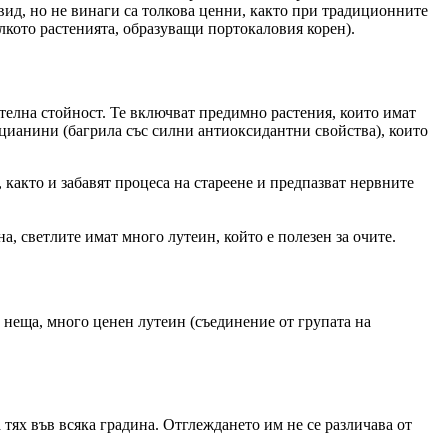
вид, но не винаги са толкова ценни, както при традиционните
лкото растенията, образуващи портокаловия корен).
елна стойност. Те включват предимно растения, които имат
цианини (багрила със силни антиоксидантни свойства), които
както и забавят процеса на стареене и предпазват нервните
, светлите имат много лутеин, който е полезен за очите.
и неща, много ценен лутеин (съединение от групата на
 тях във всяка градина. Отглеждането им не се различава от