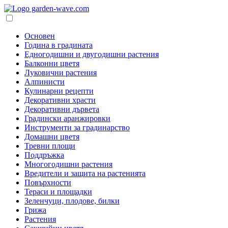
Основен
Година в градината
Едногодишни и двугодишни растения
Балконни цветя
Луковични растения
Алпинисти
Кулинарни рецепти
Декоративни храсти
Декоративни дървета
Градински аранжировки
Инструменти за градинарство
Домашни цветя
Тревни площи
Поддръжка
Многогодишни растения
Вредители и защита на растенията
Повърхности
Тераси и площадки
Зеленчуци, плодове, билки
Грижа
Растения