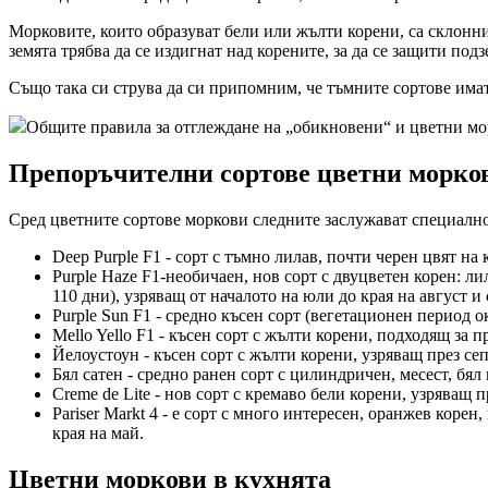
Морковите, които образуват бели или жълти корени, са склонни 
земята трябва да се издигнат над корените, за да се защити подз
Също така си струва да си припомним, че тъмните сортове има
Общите правила за отглеждане на „обикновени“ и цветни мо
Препоръчителни сортове цветни морко
Сред цветните сортове моркови следните заслужават специалн
Deep Purple F1 - сорт с тъмно лилав, почти черен цвят на
Purple Haze F1-необичаен, нов сорт с двуцветен корен: л
110 дни), узряващ от началото на юли до края на август и
Purple Sun F1 - средно късен сорт (вегетационен период о
Mello Yello F1 - късен сорт с жълти корени, подходящ за
Йелоустоун - късен сорт с жълти корени, узряващ през се
Бял сатен - средно ранен сорт с цилиндричен, месест, бял
Creme de Lite - нов сорт с кремаво бели корени, узряващ п
Pariser Markt 4 - е сорт с много интересен, оранжев кор
края на май.
Цветни моркови в кухнята