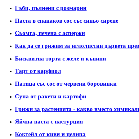
Гъби, пълнени с розмарин
Паста в спанаков сос със синьо сирене
Сьомга, печена с аспержи
Как да се грижим за иглолистни дървета пре
Бисквитна торта с желе и къпини
Тарт от карфиол
Патица със сос от червени боровинки
Супа от ракети и картофи
Грижи за растенията - какво вместо химикал
Яйчна паста с настурция
Коктейл от киви и целина