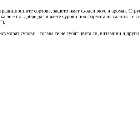
традиционните сортове, защото имат сходен вкус и аромат. Стру
а че е по -добре да ги ядете сурови под формата на салати. Те с
").
нсумират сурови - тогава те не губят цвета си, витамини и друг