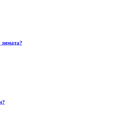
з зимата?
и?