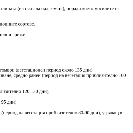
етлината (изпъкнала над земята), поради което могилите на
ционните сортове.
ителни грижи.
октомври (вегетационен период около 135 дни),
язване, средно ранен (период на вегетация приблизително 100-
близително 120-130 дни),
 95 дни),
н (период на вегетация приблизително 80-90 дни), узряващ в