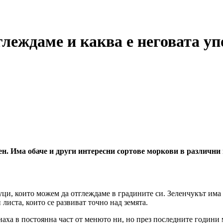
глеждаме и каква е неговата уп
. Има обаче и други интересни сортове моркови в различни ц
и, които можем да отглеждаме в градините си. Зеленчукът има дъ
 листа, които се развиват точно над земята.
аха в постоянна част от менюто ни, но през последните години м