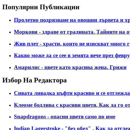
Популярни Публикации
Пролетно подрязване на овощни дървета и хра
Моркови - здраве от градината. Тайните на 
Жив плет - храсти, които не изискват много 
Какво може да се сее в земята вече през фев
Амарилис - цвете като красива жена. Грижи
Избор На Редактора
Сивата ливадка цъфти красиво и се отглежда 
Клеоме бодлива с красиви цветя. Как да го о
Snapdragons - опасни цветя само по име
Indian Lagerstroke - "без обед" . Как да отг