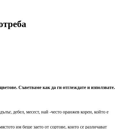
отреба
ветове. Съветваме как да ги отглеждате и използвате.
лъг, дебел, месест, най -често оранжев корен, който е
ястото им беше заето от сортове, които се различават