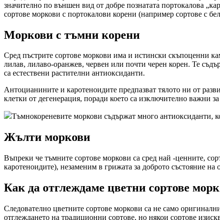
значително по външен вид от добре познатата портокалова „кар
сортове моркови с портокалови корени (например сортове с бел
Моркови с тъмни корени
Сред пъстрите сортове моркови има и истински скъпоценни ка
лилав, лилаво-оранжев, червен или почти черен корен. Те съд
са естествени растителни антиоксиданти.
Антоцианините и каротеноидите предпазват тялото ни от развит
клетки от дегенерация, поради което са изключително важни за
Тъмнокореневите моркови съдържат много антиоксиданти, коит
Жълти моркови
Въпреки че тъмните сортове моркови са сред най -ценните, сор
каротеноидите), незаменим в грижата за доброто състояние на 
Как да отглеждаме цветни сортове мор
Следователно цветните сортове моркови са не само оригинални и
отглеждането на традиционни сортове, но някои сортове изис