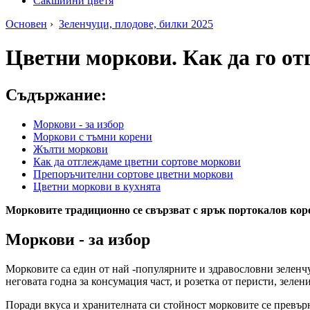
Сакшийни цветя
Основен
›
Зеленчуци, плодове, билки 2025
Цветни моркови. Как да го от
Съдържание:
Моркови - за избор
Моркови с тъмни корени
Жълти моркови
Как да отглеждаме цветни сортове моркови
Препоръчителни сортове цветни моркови
Цветни моркови в кухнята
Морковите традиционно се свързват с ярък портокалов корен
Моркови - за избор
Морковите са един от най -популярните и здравословни зеленчуц
неговата годна за консумация част, и розетка от перисти, зелени
Поради вкуса и хранителната си стойност морковите се превърн