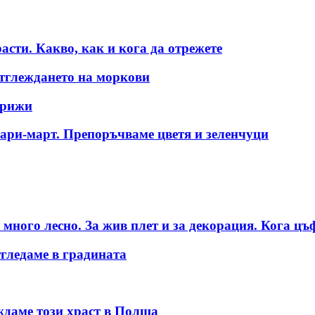
сти. Какво, как и кога да отрежете
отглеждането на моркови
грижи
руари-март. Препоръчваме цветя и зеленчуци
много лесно. За жив плет и за декорация. Кога цъ
тгледаме в градината
леждаме този храст в Полша