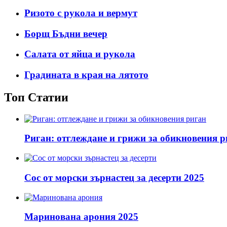
Ризото с рукола и вермут
Борщ Бъдни вечер
Салата от яйца и рукола
Градината в края на лятото
Топ Статии
Риган: отглеждане и грижи за обикновения р
Сос от морски зърнастец за десерти 2025
Маринована арония 2025