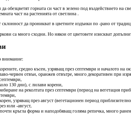
да обезцветят горната си част в зелено под въздействието на св
емната част на растенията от светлина .
т склонност да проникват в цветните издънки по -рано от тради
ркови са много сходни. Но някои от цветовете изискват допълн
ви
о внимание:
 корените, средно късен, узряващ през септември и началото на 
илаво-червен отвън, оранжев отвътре, много декоративен при изр
 септември,
коло 130 дни), с лилави корени,
 прибиране на реколтата през септември (период на вегетация при
птември,
 корен, узряващ през август (вегетационен период приблизително
рез юли -август,
ен, почти кръгла форма и наподобяващ голяма репичка, много ране