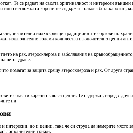
отка“. Те се радват на своята оригиналност и интересен външен 
и или светложълти корени не съдържат толкова бета-каротин, ко
мъни, значително надхвърлящи традиционните сортове по хранит
ържат изключително големи количества изключително ценни анто
ието на рак, атеросклероза и заболявания на кръвообращението, 
 нашето здраве.
о помагат за защита срещу атеросклероза и рак. От друга страна
товете с жълти корени също са ценни. Те съдържат, наред с друг
очите ни.
кови
 интересни, но и ценни, така че си струва да намерите място за
кват допълнителни грижи.