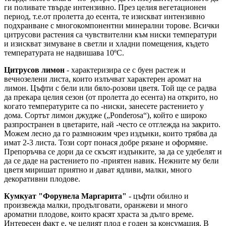
ги поливате твърде интензивно. През целия вегетационен
период, т.е.от пролетта до есента, те изискват интензивно
подхранване с многокомпонентни минерални торове. Всички
цитрусови растения са чувствителни към ниски температури
и изискват зимуване в светли и хладни помещения, където
температурата не надвишава 10ºC.
Цитрусов лимон
- характеризира се с буен растеж и
вечнозелени листа, които излъчват характерен аромат на
лимон. Цъфти с бели или бяло-розови цветя. Той ще се радва
да прекара целия сезон (от пролетта до есента) на открито, но
когато температурите са по -ниски, занесете растението у
дома. Сортът лимон джудже („Ponderosa“), който е широко
разпространен в цветарите, най -често се отглежда на закрито.
Можем лесно да го размножим чрез издънки, които трябва да
имат 2-3 листа. Този сорт понася добре рязане и оформяне.
Препоръчва се дори да се скъсят издънките, за да се удебелят и
да се даде на растението по -приятен навик. Нежните му бели
цветя миришат приятно и дават ядливи, малки, много
декоративни плодове.
Кумкуат "Форунела Маргарита"
- цъфти обилно и
произвежда малки, продълговати, оранжеви и много
ароматни плодове, които красят храста за дълго време.
Интересен факт е, че целият плод е годен за консумация. В