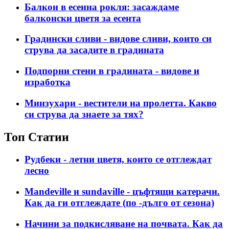
Балкон в есенна рокля: засаждаме
балконски цветя за есента
Градински сливи - видове сливи, които си
струва да засадите в градината
Подпорни стени в градината - видове и
изработка
Минзухари - вестители на пролетта. Какво
си струва да знаете за тях?
Топ Статии
Рудбеки - летни цветя, които се отглеждат
лесно
Mandeville и sundaville - цъфтящи катерачи.
Как да ги отглеждате (по -дълго от сезона)
Начини за подкисляване на почвата. Как да