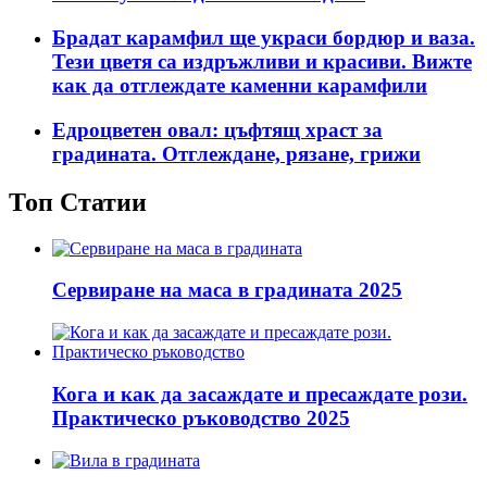
Брадат карамфил ще украси бордюр и ваза.
Тези цветя са издръжливи и красиви. Вижте
как да отглеждате каменни карамфили
Едроцветен овал: цъфтящ храст за
градината. Отглеждане, рязане, грижи
Топ Статии
Сервиране на маса в градината 2025
Кога и как да засаждате и пресаждате рози.
Практическо ръководство 2025