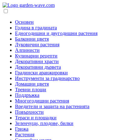
Основен
Година в градината
Едногодишни и двугодишни растения
Балконни цветя
Луковични растения
Алпинисти
Кулинарни рецепти
Декоративни храсти
Декоративни дървета
Градински аранжировки
Инструменти за градинарство
Домашни цветя
Тревни площи
Поддръжка
Многогодишни растения
Вредители и защита на растенията
Повърхности
Тераси и площадки
Зеленчуци, плодове, билки
Грижа
Растения