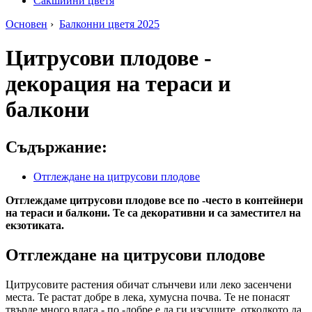
Сакшийни цветя
Основен
›
Балконни цветя 2025
Цитрусови плодове -
декорация на тераси и
балкони
Съдържание:
Отглеждане на цитрусови плодове
Отглеждаме цитрусови плодове все по -често в контейнери
на тераси и балкони. Те са декоративни и са заместител на
екзотиката.
Отглеждане на цитрусови плодове
Цитрусовите растения обичат слънчеви или леко засенчени
места. Те растат добре в лека, хумусна почва. Те не понасят
твърде много влага - по -добре е да ги изсушите, отколкото да