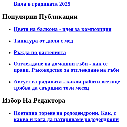
Вила в градината 2025
Популярни Публикации
Цветя на балкона - идея за композиция
Тинктура от дюля с мед
Ръжда по растенията
Отглеждане на домашни гъби - как се
прави. Ръководство за отглеждане на гъби
Август в градината - какви работи все още
трябва да свършим този месец
Избор На Редактора
Поетапно торене на рододендрони. Как, с
какво и кога да наторяваме рододендрони