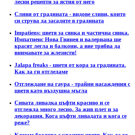
лесни рецепти за ястия от него
Сливи от градината - видове сливи, които
си струва да засадите в градината
Impatiens: цветя за сянка и частична сянка.
Импатиенс Нова Гвинея и валериана ще
красят легла и балкони, а вие трябва да
внимавате за жлезисти!
Jalapa freaks - цветя от кора за градината.
Как да ги отгледаме
Отглеждане на гаура - трайни насаждения с
цветя като въздушна мъгла
Сивата ливадка цъфти красиво и се
отглежда много лесно. За жив плет и за
декорация. Кога цъфти ливадата и кога се
реже?
Клеоме бодлива с красиви цветя. Как да го