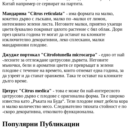
Китай например се сервират на партита.
Мандарина "Citrus reticulata"
- има формата на малко,
кокетно дърво с лъскави, малко по -малки от лимон,
интензивно зелени листа. Неговите малки, приятно ухаещи
цветя буквално покриват цялото растение с бял облак. Дори
през цялата година те могат да останат на клонките
изключително декоративни, леко сплескани, малки
мандаринови плодове.
Джудже портокал "Citrofotunella microcarpa"
- едно от най
-лесните за отглеждане цитрусови дървета. Неговите
мънички, бели и ароматни цветя се превръщат в зелени
плодове с течение на времето, които отнемат една година, за
да узреят и да станат оранжеви. Така те остават на клонките
дълго време.
Цитрус "Citrus medica"
- това е може би най-интересното
цитрусово дърво с плодове с оригинална форма. Тя е широко
известна като „Ръката на Буда“. Тези плодове имат дебела кора
и малко количество месо. Следователно тяхната стойност е по
-скоро декоративна, отколкото функционална.
Популярни Публикации