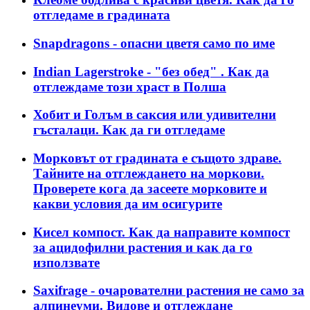
отгледаме в градината
Snapdragons - опасни цветя само по име
Indian Lagerstroke - "без обед" . Как да
отглеждаме този храст в Полша
Хобит и Голъм в саксия или удивителни
гъсталаци. Как да ги отгледаме
Морковът от градината е същото здраве.
Тайните на отглеждането на моркови.
Проверете кога да засеете морковите и
какви условия да им осигурите
Кисел компост. Как да направите компост
за ацидофилни растения и как да го
използвате
Saxifrage - очарователни растения не само за
алпинеуми. Видове и отглеждане