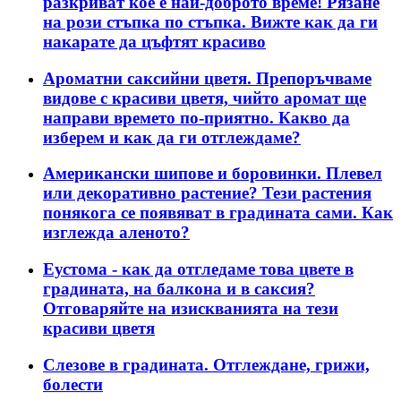
разкриват кое е най-доброто време! Рязане
на рози стъпка по стъпка. Вижте как да ги
накарате да цъфтят красиво
Ароматни саксийни цветя. Препоръчваме
видове с красиви цветя, чийто аромат ще
направи времето по-приятно. Какво да
изберем и как да ги отглеждаме?
Американски шипове и боровинки. Плевел
или декоративно растение? Тези растения
понякога се появяват в градината сами. Как
изглежда аленото?
Еустома - как да отгледаме това цвете в
градината, на балкона и в саксия?
Отговаряйте на изискванията на тези
красиви цветя
Слезове в градината. Отглеждане, грижи,
болести