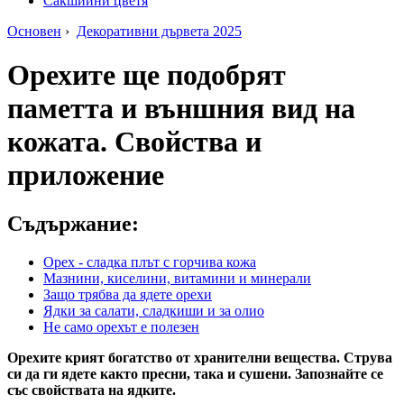
Сакшийни цветя
Основен
›
Декоративни дървета 2025
Орехите ще подобрят
паметта и външния вид на
кожата. Свойства и
приложение
Съдържание:
Орех - сладка плът с горчива кожа
Мазнини, киселини, витамини и минерали
Защо трябва да ядете орехи
Ядки за салати, сладкиши и за олио
Не само орехът е полезен
Орехите крият богатство от хранителни вещества. Струва
си да ги ядете както пресни, така и сушени. Запознайте се
със свойствата на ядките.