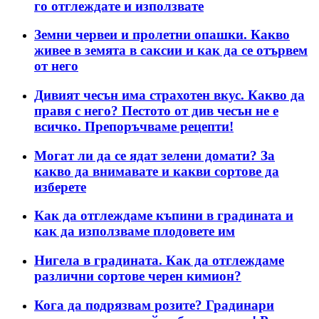
го отглеждате и използвате
Земни червеи и пролетни опашки. Какво
живее в земята в саксии и как да се отървем
от него
Дивият чесън има страхотен вкус. Какво да
правя с него? Пестото от див чесън не е
всичко. Препоръчваме рецепти!
Могат ли да се ядат зелени домати? За
какво да внимавате и какви сортове да
изберете
Как да отглеждаме къпини в градината и
как да използваме плодовете им
Нигела в градината. Как да отглеждаме
различни сортове черен кимион?
Кога да подрязвам розите? Градинари