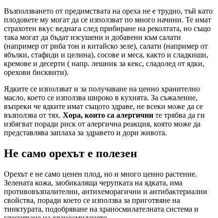
Възползването от предимствата на ореха не е трудно, тъй като
плодовете му могат да се използват по много начини. Те имат
страхотен вкус веднага след прибиране на реколтата, но също
така могат да бъдат изсушени и добавени към салати
(например от риба тон и китайско зеле), салати (например от
ябълки, стафиди и целина), сосове и меса, както и сладкиши,
кремове и десерти ( напр. лешник за кекс, сладолед от ядки,
орехови бисквити).
Ядките се използват и за получаване на ценно хранително
масло, което се използва широко в кухнята. За съжаление,
въпреки че ядките имат същото здраве, не всеки може да се
възползва от тях.
Хора, които са алергични
те трябва да ги
избягват поради риск от алергична реакция, която може да
представлява заплаха за здравето и дори живота.
Не само орехът е полезен
Орехът е не само ценен плод, но и много ценно растение.
Зелената кожа, заобикаляща черупката на ядката, има
противовъзпалителни, антихеморагични и антибактериални
свойства, поради което се използва за приготвяне на
тинктурата, подобряване на храносмилателната система и
улесняване на храносмилането.