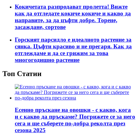
Кокичетата разпродават пролетта! Вижте
как да отгледате кокиче кокиче и какво да
направите, за да цъфти добре. Торене,
засаждане, сортове
Горският парсидло е идеалното растение за
сянка. Цъфти красиво и не прегаря. Как да
отглеждаме и да се грижим за това
многогодишно растение
Топ Статии
Есенно пръскане на овошки - с какво, кога
и с какво да пръскаме? Погрижете се за него
сега и ще съберете по-добра реколта през
сезона 2025