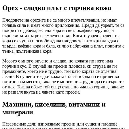
Орех - сладка плът с горчива кожа
Плодовете на орехите не са много впечатляващи, но имат
голяма сила и имат много приложения. Преди да узреят, те са
покрити с дебела, зелена кора и светлокафява черупка, а
сърцевината вътре е с млечен цвят. Когато узреят, зелената
кора се счупва и освобождава плодовете като кръгла ядка с
твърда, кафява кора и бяла, силно набръчкана плът, покрита с
тънка, жълтеникава кора.
Месото е много вкусно и сладко, но кожата по него има
горчив вкус. В случай на пресни плодове, си струва да ги
премахнете, което не е трудно, тъй като кората се отлепва
лесно. В сушените ядки кожата става твърда и се прилепва
плътно към месото, така че е много по -трудно да се отървете
от нея. Тогава обаче той също става по -малко горчив, така че
не разваля вкуса на ядката като пресен.
Мазнини, киселини, витамини и
минерали
Независимо дали използваме пресни или сушени плодове,