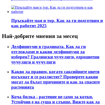
Пръскайте мая и тор. Как да ги подготвим и
как работят 2025
Най-добрите мнения за месец
Делфиниуми в градината. Как да ги
отглеждаме и какви делфиниуми да
изберем? Градински чучулиги, едроцветни
чучулиги и чучулиги
Какво да правим, когато саксийните цветя
изсъхнат и се разлистят? Проверете какви
могат да бъдат причините и как да спасите
растенията
Коча билка - растение не само за котки.
Устойчив е на суша и слънце. Вижте как да