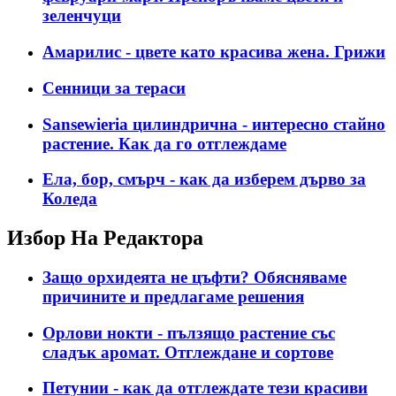
зеленчуци
Амарилис - цвете като красива жена. Грижи
Сенници за тераси
Sansewieria цилиндрична - интересно стайно
растение. Как да го отглеждаме
Ела, бор, смърч - как да изберем дърво за
Коледа
Избор На Редактора
Защо орхидеята не цъфти? Обясняваме
причините и предлагаме решения
Орлови нокти - пълзящо растение със
сладък аромат. Отглеждане и сортове
Петунии - как да отглеждате тези красиви