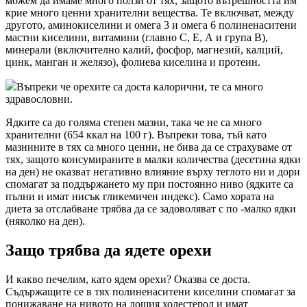
можем да имаме много ползи от тях, защото вътрешността им
крие много ценни хранителни вещества. Те включват, между
другото, аминокиселини и омега 3 и омега 6 полиненаситени
мастни киселини, витамини (главно С, Е, А и група В),
минерали (включително калий, фосфор, магнезий, калций,
цинк, манган и желязо), фолиева киселина и протеин.
Въпреки че орехите са доста калорични, те са много
здравословни.
Ядките са до голяма степен мазни, така че не са много
хранителни (654 ккал на 100 г). Въпреки това, тъй като
мазнините в тях са много ценни, не бива да се страхуваме от
тях, защото консумираните в малки количества (десетина ядки
на ден) не оказват негативно влияние върху теглото ни и дори
спомагат за поддържането му при постоянно ниво (ядките са
пълни и имат нисък гликемичен индекс). Само хората на
диета за отслабване трябва да се задоволяват с по -малко ядки
(няколко на ден).
Защо трябва да ядете орехи
И какво печелим, като ядем орехи? Оказва се доста.
Съдържащите се в тях полиненаситени киселини спомагат за
понижаване на нивото на лошия холестерол и имат