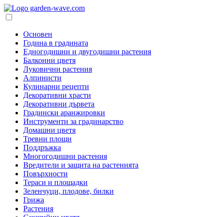
Основен
Година в градината
Едногодишни и двугодишни растения
Балконни цветя
Луковични растения
Алпинисти
Кулинарни рецепти
Декоративни храсти
Декоративни дървета
Градински аранжировки
Инструменти за градинарство
Домашни цветя
Тревни площи
Поддръжка
Многогодишни растения
Вредители и защита на растенията
Повърхности
Тераси и площадки
Зеленчуци, плодове, билки
Грижа
Растения