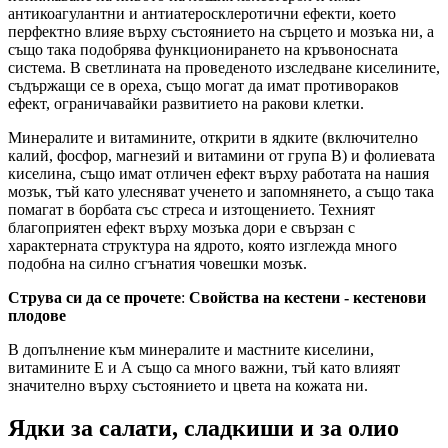
антикоагулантни и антиатеросклеротични ефекти, което
перфектно влияе върху състоянието на сърцето и мозъка ни, а
също така подобрява функционирането на кръвоносната
система. В светлината на проведеното изследване киселините,
съдържащи се в ореха, също могат да имат противораков
ефект, ограничавайки развитието на ракови клетки.
Минералите и витамините, открити в ядките (включително
калий, фосфор, магнезий и витамини от група В) и фолиевата
киселина, също имат отличен ефект върху работата на нашия
мозък, тъй като улесняват ученето и запомнянето, а също така
помагат в борбата със стреса и изтощението. Техният
благоприятен ефект върху мозъка дори е свързан с
характерната структура на ядрото, която изглежда много
подобна на силно сгънатия човешки мозък.
Струва си да се прочете
:
Свойства на кестени - кестенови
плодове
В допълнение към минералите и мастните киселини,
витамините Е и А също са много важни, тъй като влияят
значително върху състоянието и цвета на кожата ни.
Ядки за салати, сладкиши и за олио