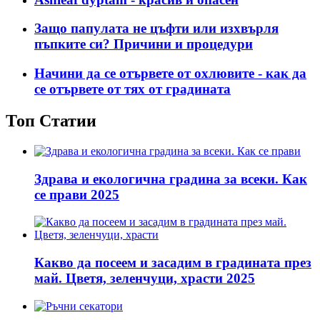
Защо папулата не цъфти или изхвърля
пъпките си? Причини и процедури
Начини да се отървете от охлювите - как да
се отървете от тях от градината
Топ Статии
Здрава и екологична градина за всеки. Как
се прави 2025
Какво да посеем и засадим в градината през
май. Цветя, зеленчуци, храсти 2025