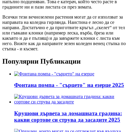
напълно подценяван. Това е катерач, който често расте в
градините ни и пази листата си през зимата.
Всички тези вечнозелени растения могат да се използват за
направата на коледна гирлянда. Наистина е лесно да се
направи. Достатъчно е да приготвите кръгъл „скелет“ от тел
или гъвкави клонки (например леска, върба, бреза или
какъвто и да е пълзящ) и да завържете клонки с листа към
него. Вижте как да направите зелен коледен венец стъпка по
стъпка - и късмет.
Популярни Публикации
Фонтана помпа - "сърцето" на езерце 2025
Крушови дървета за домашната градина:
какви сортове си струва да засадите 2025