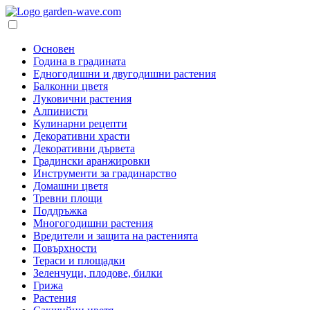
Основен
Година в градината
Едногодишни и двугодишни растения
Балконни цветя
Луковични растения
Алпинисти
Кулинарни рецепти
Декоративни храсти
Декоративни дървета
Градински аранжировки
Инструменти за градинарство
Домашни цветя
Тревни площи
Поддръжка
Многогодишни растения
Вредители и защита на растенията
Повърхности
Тераси и площадки
Зеленчуци, плодове, билки
Грижа
Растения