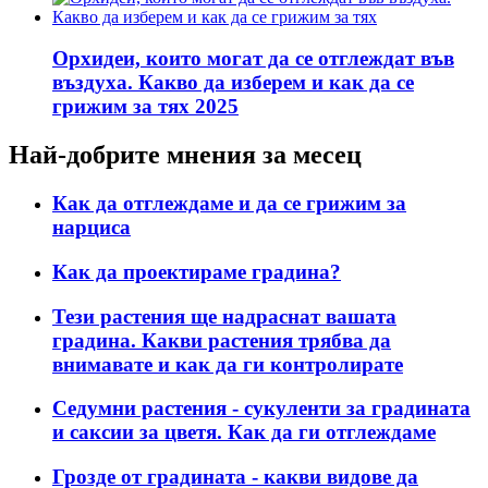
Орхидеи, които могат да се отглеждат във
въздуха. Какво да изберем и как да се
грижим за тях 2025
Най-добрите мнения за месец
Как да отглеждаме и да се грижим за
нарциса
Как да проектираме градина?
Тези растения ще надраснат вашата
градина. Какви растения трябва да
внимавате и как да ги контролирате
Седумни растения - сукуленти за градината
и саксии за цветя. Как да ги отглеждаме
Грозде от градината - какви видове да