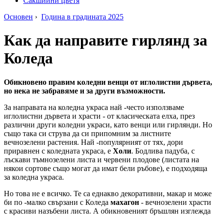
Сакшийни цветя
Основен
›
Година в градината 2025
Как да направите гирлянд за
Коледа
Обикновено правим коледни венци от иглолистни дървета,
но нека не забравяме и за други възможности.
За направата на коледна украса най -често използваме
иглолистни дървета и храсти - от класическата елха, през
различни други коледни украси, като венци или гирлянди. Но
също така си струва да си припомним за листните
вечнозелени растения. Най -популярният от тях, дори
приравнен с коледната украса, е
Холи
. Бодлива падуба, с
лъскави тъмнозелени листа и червени плодове (листата на
някои сортове също могат да имат бели ръбове), е подходяща
за коледна украса.
Но това не е всичко. Те са еднакво декоративни, макар и може
би по -малко свързани с Коледа
махагон
- вечнозелени храсти
с красиви назъбени листа. А обикновеният бръшлян изглежда