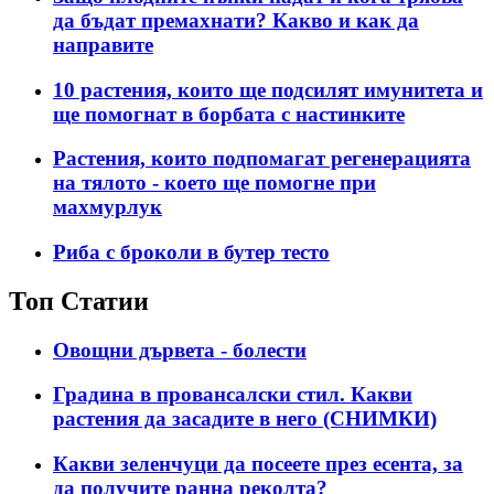
да бъдат премахнати? Какво и как да
направите
10 растения, които ще подсилят имунитета и
ще помогнат в борбата с настинките
Растения, които подпомагат регенерацията
на тялото - което ще помогне при
махмурлук
Риба с броколи в бутер тесто
Топ Статии
Овощни дървета - болести
Градина в провансалски стил. Какви
растения да засадите в него (СНИМКИ)
Какви зеленчуци да посеете през есента, за
да получите ранна реколта?