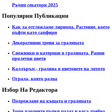
Ръчни секатори 2025
Популярни Публикации
Как да отглеждаме лириопа. Растение, което
цъфти като сапфири
Декоративни треви за градината
Снежинки и катерици в градината. Ранни
пролетни цветя
Калдъръм - градина в цветовете на лятото
Ограда, която радва
Избор На Редактора
Подреждане на къщата и градината
Защо плодните пъпки падат и кога трябва