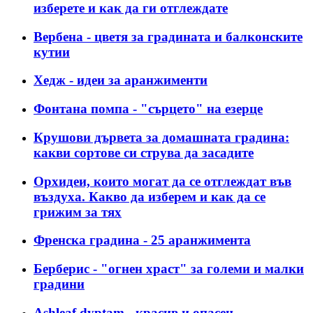
изберете и как да ги отглеждате
Вербена - цветя за градината и балконските
кутии
Хедж - идеи за аранжименти
Фонтана помпа - "сърцето" на езерце
Крушови дървета за домашната градина:
какви сортове си струва да засадите
Орхидеи, които могат да се отглеждат във
въздуха. Какво да изберем и как да се
грижим за тях
Френска градина - 25 аранжимента
Берберис - "огнен храст" за големи и малки
градини
Ashleaf dyptam - красив и опасен