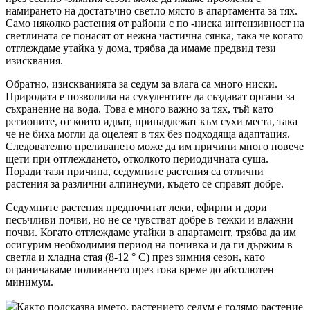
намирането на достатъчно светло място в апартамента за тях.
Само няколко растения от райони с по -ниска интензивност на
светлината се понасят от нежна частична сянка, така че когато
отглеждаме утайка у дома, трябва да имаме предвид тези
изисквания.
Обратно, изискванията за седум за влага са много ниски.
Природата е позволила на сукулентите да създават органи за
съхранение на вода. Това е много важно за тях, тъй като
регионите, от които идват, принадлежат към сухи места, така
че не биха могли да оцелеят в тях без подходяща адаптация.
Следователно преливането може да им причини много повече
щети при отглеждането, отколкото периодичната суша.
Поради тази причина, седумните растения са отлични
растения за различни алпинеуми, където се справят добре.
Седумните растения предпочитат леки, ефирни и дори
песъчливи почви, но не се чувстват добре в тежки и влажни
почви. Когато отглеждаме утайки в апартамент, трябва да им
осигурим необходимия период на почивка и да ги държим в
светла и хладна стая (8-12 ° C) през зимния сезон, като
ограничаваме поливането през това време до абсолютен
минимум.
Както подсказва името, растението седум е голямо растение