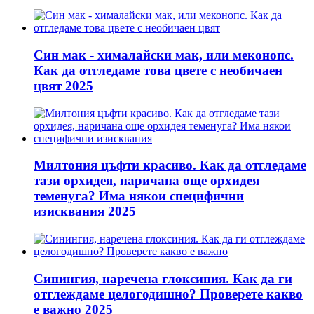
Син мак - хималайски мак, или меконопс.
Как да отгледаме това цвете с необичаен
цвят 2025
Милтония цъфти красиво. Как да отгледаме
тази орхидея, наричана още орхидея
теменуга? Има някои специфични
изисквания 2025
Синингия, наречена глоксиния. Как да ги
отглеждаме целогодишно? Проверете какво
е важно 2025