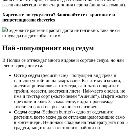
различни месеци от вегетационния период (април-октомври).
Харесвате ли сукуленти? Запознайте се с красивите и
непретенциозни eheveries
Седмовите растения растат доста интензивно, така че си
струва да следите обхвата им.
Най -популярният вид седум
В Полша се отглеждат много видове и сортове седум, но най
-често срещаните са:
Остър седум
(Seducm acre) - популярен вид трева и
напълно устойчив на замръзване. Късите му издънки,
достигащи няколко сантиметра, са плътно покрити с
тръбни, месести, заострени листа. Най-често е зелен, но
има и пъстър сорт (жълто-зелен "Aureum"). Цъфти жълто
през юни и юли. За съжаление, видът произвежда
токсичен сок и също е силно експанзивен.
Седум седум
(Seducm burrito) - едно от седумните
растения, което може да се отглежда целогодишно само
в контейнери. Не понася спадове на температурата под 5
градуса, защото идва от топлите райони на