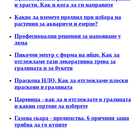
и храсти. Как и кога да ги направите
Какво да вземете предвид при избора на
растения за аквариум и езерце?
Професионални решения за напояване у
дома
Пикочен мехур с форма на яйце. Как да
отглеждаме тази декоративна трева за
градината и за букети
Праскова НЛО. Как да отглеждаме плоски
праскови в градината
Царевица - как да я отглеждате в градината
и какви сортове да изберете
Газова скара - предимства. 6 причини защо
трябва да го купите