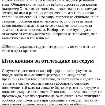
голямо семейство от грубо семейство с над 400 различни
вида. Обикновено те идват от райони с доста суров климат
(например Хималаите), което им позволява да се отглеждат в
земята, но има и растения от по -мек климат с по -високи
топлинни изисквания. Ето защо, въпреки че обикновено не
създават проблеми при отглеждането, си струва да знаем
какви видове имаме, за да не се окаже, че през пролетта
зимата в земята не оцелява. Разбира се, не е нужно да се
отказваме от отглеждането му, но трябва да запомните, че е
възможно само в контейнери.
Листата украсяват седумните растения, но много от тях
също цъфтят красиво.
Изисквания за отглеждане на седум
Седумните растения са класифицирани като сукуленти,
поради което най -важните фактори, влияещи върху
правилния им растеж и развитие, са светлината и водата. По
-голямата част от седума изисква абсолютно слънчево
положение, тъй като на сянка те бързо се разтягат, джудже и
понякога също се разболяват. Също така цветята, ако видът ги
произвежда, е малко вероятно да са на сянка. Тази функция е
особено обезпокоителна при саксийните култури, тъй като
през есенно -зимния сезон може да имаме проблеми с