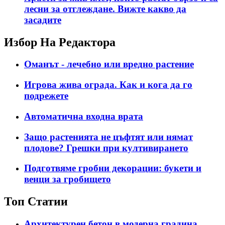
лесни за отглеждане. Вижте какво да
засадите
Избор На Редактора
Оманът - лечебно или вредно растение
Игрова жива ограда. Как и кога да го
подрежете
Автоматична входна врата
Защо растенията не цъфтят или нямат
плодове? Грешки при култивирането
Подготвяме гробни декорации: букети и
венци за гробището
Топ Статии
Архитектурен бетон в модерна градина