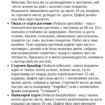
Мексико.Листата му са цилиндрични и заострени, най
-често зелени на цвят с восъчно сиво покритие.
Издънките обикновено растат до около 10 см, въпреки
че сортовете могат да бъдат по -дълги. Цъфти розово
или бяло през пролетта.
Оказа се седум растение
(Seducm spectabile) - това е
относително високо растение, с височина до 60 см. То е
напълно устойчиво на замръзване. Листата са доста
големи, овални, сплескани, обикновено светлозелени,
покрити със сиво, восъчно покритие. Ръбът им е леко
назъбен. Тези седумни растения цъфтят през август-
октомври с розови или бели мънички цветя, събрани
във великолепни съцветия с чадър в горната част на
летораста. Предлага се в много разновидности, понякога
с пъстър цвят на листата.
Седумен бръмбар
(Seducm reflexum) - името вероятно
идва от тънки, почти иглени, зелени листа, гъсто
израстващи не твърде дълги (приблизително 15 см)
издънки. Цъфти през юли-август с интензивни жълти,
малки цветя, събрани в щитки. Сортовете могат да имат
пъстри листа (например "Angelina") или с необичайна
форма (например "Cristatum").
Папиларен седум
(Seducm dasyphyllum) - вид с малки,
почти кръгли листа, много плътно разположени на къси
издънки (до около 10 см). Цъфти бяло през месеците