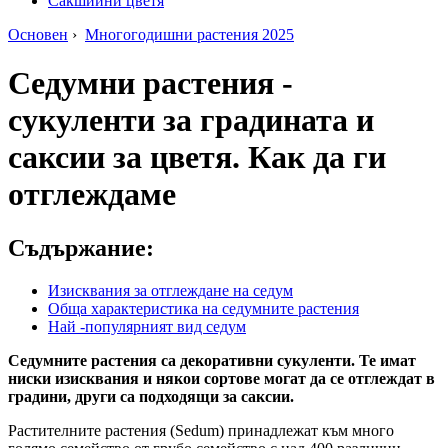
Сакшийни цветя
Основен
›
Многогодишни растения 2025
Седумни растения -
сукуленти за градината и
саксии за цветя. Как да ги
отглеждаме
Съдържание:
Изисквания за отглеждане на седум
Обща характеристика на седумните растения
Най -популярният вид седум
Седумните растения са декоративни сукуленти. Те имат
ниски изисквания и някои сортове могат да се отглеждат в
градини, други са подходящи за саксии.
Растителните растения (Sedum) принадлежат към много