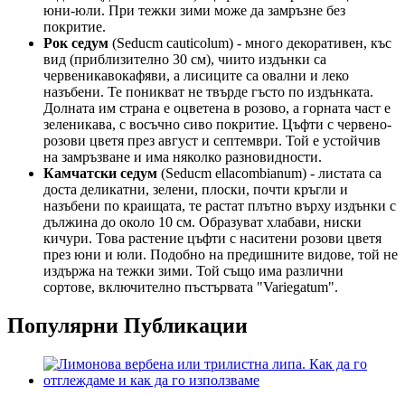
юни-юли. При тежки зими може да замръзне без
покритие.
Рок седум
(Seducm cauticolum) - много декоративен, къс
вид (приблизително 30 см), чиито издънки са
червеникавокафяви, а лисиците са овални и леко
назъбени. Те поникват не твърде гъсто по издънката.
Долната им страна е оцветена в розово, а горната част е
зеленикава, с восъчно сиво покритие. Цъфти с червено-
розови цветя през август и септември. Той е устойчив
на замръзване и има няколко разновидности.
Камчатски седум
(Seducm ellacombianum) - листата са
доста деликатни, зелени, плоски, почти кръгли и
назъбени по краищата, те растат плътно върху издънки с
дължина до около 10 см. Образуват хлабави, ниски
кичури. Това растение цъфти с наситени розови цветя
през юни и юли. Подобно на предишните видове, той не
издържа на тежки зими. Той също има различни
сортове, включително пъстървата "Variegatum".
Популярни Публикации