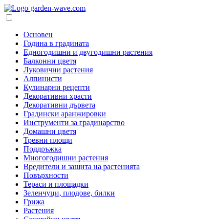
Основен
Година в градината
Едногодишни и двугодишни растения
Балконни цветя
Луковични растения
Алпинисти
Кулинарни рецепти
Декоративни храсти
Декоративни дървета
Градински аранжировки
Инструменти за градинарство
Домашни цветя
Тревни площи
Поддръжка
Многогодишни растения
Вредители и защита на растенията
Повърхности
Тераси и площадки
Зеленчуци, плодове, билки
Грижа
Растения