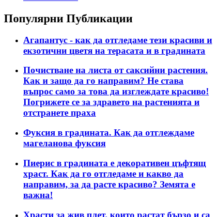
Популярни Публикации
Агапантус - как да отгледаме тези красиви и
екзотични цветя на терасата и в градината
Почистване на листа от саксийни растения.
Как и защо да го направим? Не става
въпрос само за това да изглеждате красиво!
Погрижете се за здравето на растенията и
отстранете праха
Фуксия в градината. Как да отглеждаме
магеланова фуксия
Пиерис в градината е декоративен цъфтящ
храст. Как да го отгледаме и какво да
направим, за да расте красиво? Земята е
важна!
Храсти за жив плет, които растат бързо и са