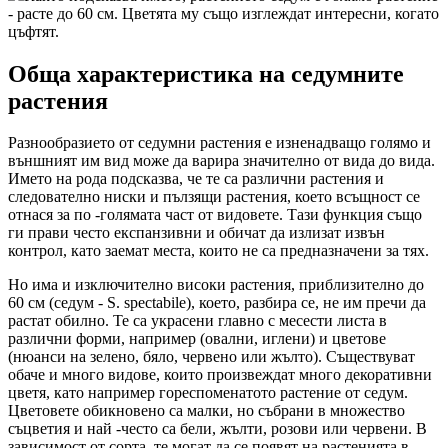
- расте до 60 см. Цветята му също изглеждат интересни, когато
цъфтят.
Обща характеристика на седумните
растения
Разнообразието от седумни растения е изненадващо голямо и
външният им вид може да варира значително от вида до вида.
Името на рода подсказва, че те са различни растения и
следователно ниски и пълзящи растения, което всъщност се
отнася за по -голямата част от видовете. Тази функция също
ги прави често експанзивни и обичат да излизат извън
контрол, като заемат места, които не са предназначени за тях.
Но има и изключително високи растения, приблизително до
60 см (седум - S. spectabile), което, разбира се, не им пречи да
растат обилно. Те са украсени главно с месести листа в
различни форми, например (овални, иглени) и цветове
(нюанси на зелено, бяло, червено или жълто). Съществуват
обаче и много видове, които произвеждат много декоративни
цветя, като например гореспоменатото растение от седум.
Цветовете обикновено са малки, но събрани в множество
съцветия и най -често са бели, жълти, розови или червени. В
зависимост от сорта, те могат да се появят на растенията в