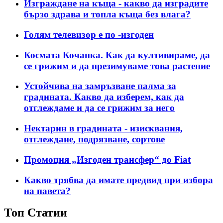
Изграждане на къща - какво да изградите
бързо здрава и топла къща без влага?
Голям телевизор е по -изгоден
Космата Кочанка. Как да култивираме, да
се грижим и да презимуваме това растение
Устойчива на замръзване палма за
градината. Какво да изберем, как да
отглеждаме и да се грижим за него
Нектарин в градината - изисквания,
отглеждане, подрязване, сортове
Промоция „Изгоден трансфер“ до Fiat
Какво трябва да имате предвид при избора
на павета?
Топ Статии