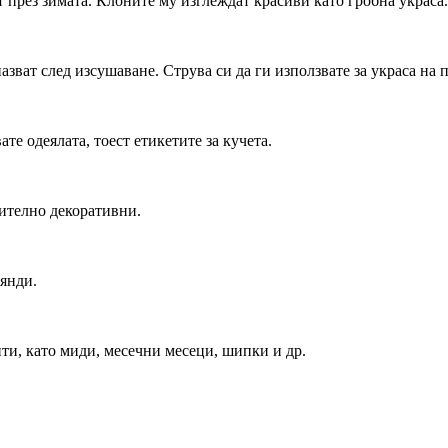
т през зимата. Клоните му изглеждат красиви като гробна украса.
пазват след изсушаване. Струва си да ги използвате за украса на
те одеялата, тоест етикетите за кучета.
ително декоративни.
янди.
ти, като миди, месечни месеци, шипки и др.