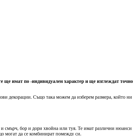
 те ще имат по -индивидуален характер и ще изглеждат точно
тови декорации. Също така можем да изберем размера, който ни
е и смърч, бор и дори хвойна или туя. Те имат различни нюанси
ъщо могат да се комбинират помежду си.