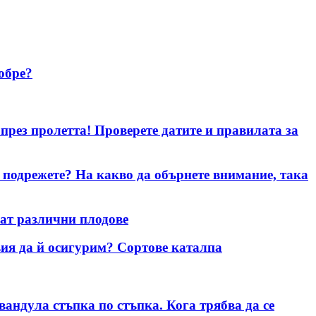
добре?
през пролетта! Проверете датите и правилата за
и подрежете? На какво да обърнете внимание, така
ват различни плодове
вия да й осигурим? Сортове каталпа
андула стъпка по стъпка. Кога трябва да се