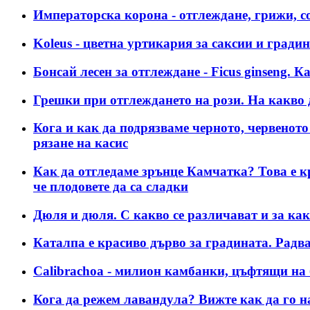
Императорска корона - отглеждане, грижи, с
Koleus - цветна уртикария за саксии и гради
Бонсай лесен за отглеждане - Ficus ginseng. К
Грешки при отглеждането на рози. На какво 
Кога и как да подрязваме черното, червеното
рязане на касис
Как да отгледаме зрънце Камчатка? Това е кр
че плодовете да са сладки
Дюля и дюля. С какво се различават и за как
Каталпа е красиво дърво за градината. Радв
Calibrachoa - милион камбанки, цъфтящи на
Кога да режем лавандула? Вижте как да го на