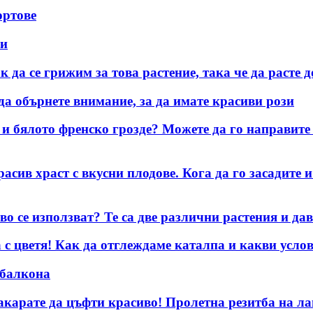
ортове
ни
ак да се грижим за това растение, така че да расте 
да обърнете внимание, за да имате красиви рози
 и бялото френско грозде? Можете да го направите 
асив храст с вкусни плодове. Кога да го засадите 
во се използват? Те са две различни растения и да
а с цветя! Как да отглеждаме каталпа и какви усло
 балкона
карате да цъфти красиво! Пролетна резитба на лав