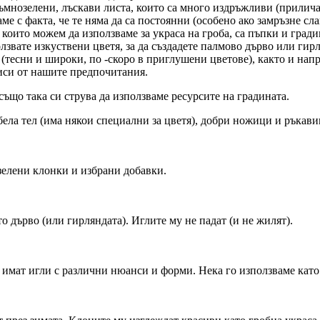
мнозелени, лъскави листа, които са много издръжливи (приличат 
аме с факта, че те няма да са постоянни (особено ако замръзне с
, които можем да използваме за украса на гроба, са пъпки и гр
звате изкуствени цветя, за да създадете палмово дърво или гирл
 (тесни и широки, по -скоро в приглушени цветове), както и на
иси от нашите предпочитания.
ъщо така си струва да използваме ресурсите на градината.
бела тел (има някои специални за цветя), добри ножици и ръкави
 зелени клонки и избрани добавки.
о дърво (или гирляндата). Иглите му не падат (и не жилят).
 имат игли с различни нюанси и форми. Нека го използваме като