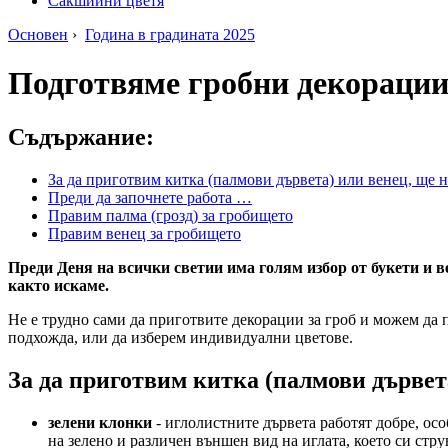
Сакшийни цветя
Основен
›
Година в градината 2025
Подготвяме гробни декорации:
Съдържание:
За да приготвим китка (палмови дървета) или венец, ще н
Преди да започнете работа …
Правим палма (грозд) за гробището
Правим венец за гробището
Преди Деня на всички светии има голям избор от букети и в
както искаме.
Не е трудно сами да приготвите декорации за гроб и можем да 
подхожда, или да изберем индивидуални цветове.
За да приготвим китка (палмови дървета
зелени клонки
- иглолистните дървета работят добре, ос
на зелено и различен външен вид на иглата, което си стр