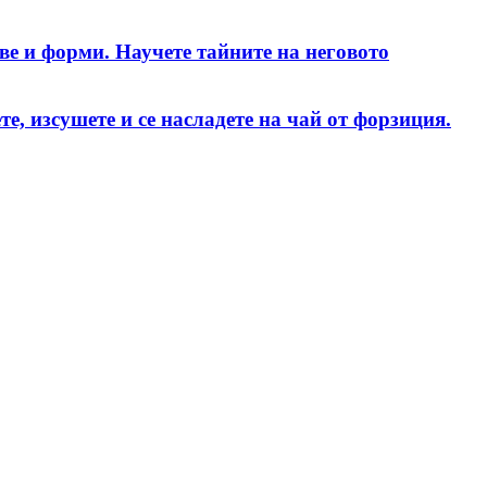
ве и форми. Научете тайните на неговото
те, изсушете и се насладете на чай от форзиция.