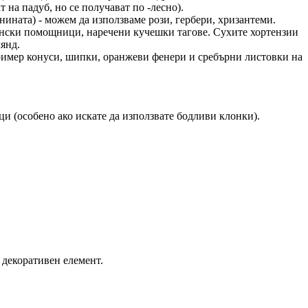
на падуб, но се получават по -лесно).
ланината) - можем да използваме рози, гербери, хризантеми.
адински помощници, наречени кучешки тагове. Сухите хортензии
янд.
пример конуси, шипки, оранжеви фенери и сребърни листовки на
ци (особено ако искате да използвате бодливи клонки).
 декоративен елемент.