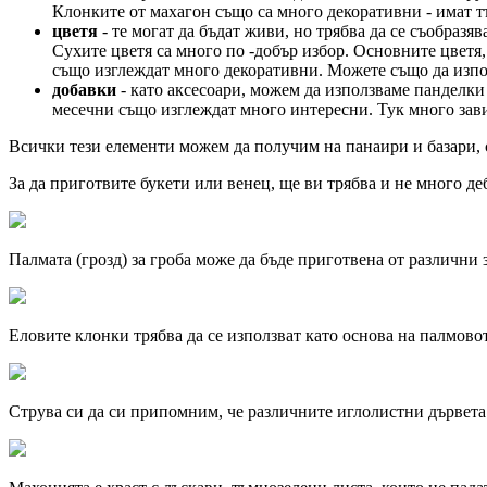
Клонките от махагон също са много декоративни - имат тъ
цветя
- те могат да бъдат живи, но трябва да се съобразяв
Сухите цветя са много по -добър избор. Основните цветя
също изглеждат много декоративни. Можете също да изпол
добавки
- като аксесоари, можем да използваме панделки
месечни също изглеждат много интересни. Тук много зав
Всички тези елементи можем да получим на панаири и базари, с
За да приготвите букети или венец, ще ви трябва и не много де
Палмата (грозд) за гроба може да бъде приготвена от различни
Еловите клонки трябва да се използват като основа на палмовот
Струва си да си припомним, че различните иглолистни дървета