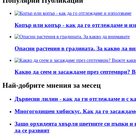
Популярни Публикации
Копър или копър - как да го отглеждаме и и
Опасни растения в градината. За какво да в
Какво да сеем и засаждаме през септември? В
Най-добрите мнения за месец
Дървесни лилии - как да ги отглеждаме и с к
Многогодишен хибискус. Как да го засаждаме
Защо орхидеята хвърля цветните си пъпки и к
да се развият