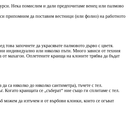
ресурси. Нека помислим и дали предпочитаме венец или палмово
да си припомним да поставим вестници (или фолио) на работното
ед това започнете да украсявате палмовото дърво с цветя.
пени индивидуално или няколко пъти. Много зависи от техния
а от махагон. Оплетените краища на клоните трябва да бъдат
да са няколко до няколко сантиметра), тъчете с тел.
ъг. Когато краищата се „съберат“ ние също ги сплитаме с тел.
ръб можем да изтъчем и от върбови клонки, които се огъват