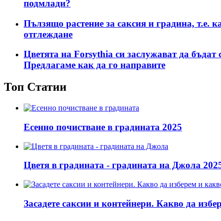
подмлади?
Пълзящо растение за саксия и градина, т.е. 
отглеждане
Цветята на Forsythia си заслужават да бъдат 
Предлагаме как да го направите
Топ Статии
Есенно почистване в градината 2025
Цветя в градината - градината на Джола 202
Засадете саксии и контейнери. Какво да избе