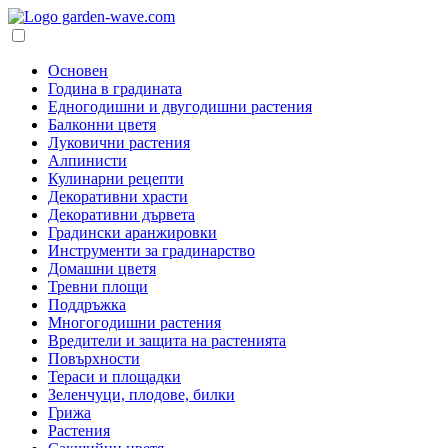
Основен
Година в градината
Едногодишни и двугодишни растения
Балконни цветя
Луковични растения
Алпинисти
Кулинарни рецепти
Декоративни храсти
Декоративни дървета
Градински аранжировки
Инструменти за градинарство
Домашни цветя
Тревни площи
Поддръжка
Многогодишни растения
Вредители и защита на растенията
Повърхности
Тераси и площадки
Зеленчуци, плодове, билки
Грижа
Растения