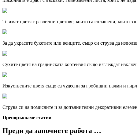
Махонията е храст с лъскави, тъмнозелени листа, които не пада
Те имат цветя с различни цветове, които са сплашени, които за
За да украсите букетите или венците, също си струва да използва
Сухите цветя на градинската хортензия също изглеждат изключ
Изкуствените цветя също са чудесни за гробищни палми и гирл
Струва си да помислите и за допълнителни декоративни елемен
Препоръчваме статии
Преди да започнете работа …