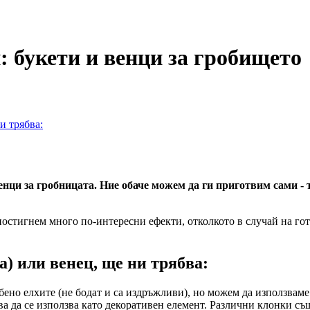
 букети и венци за гробището
и трябва:
енци за гробницата. Ние обаче можем да ги приготвим сами -
постигнем много по-интересни ефекти, отколкото в случай на го
) или венец, ще ни трябва:
обено елхите (не бодат и са издръжливи), но можем да използвам
ува да се използва като декоративен елемент. Различни клонки с