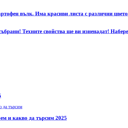
картофен вълк. Има красиви листа с различни цвето
събрани! Техните свойства ще ви изненадат! Набере
5
рем и какво да търсим 2025