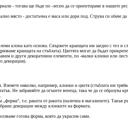
ериали - тогава ще бъде по -лесно да се ориентираме в нашите 
ално място - достатъчна е маса или дори под. Струва си обаче 
леми клона като основа. Свържете краищата им заедно с тел и сл
дрязваме краищата на стъблата). Цветята могат да бъдат прикре
бавим и други декоративни елементи, по -малки клонки или лист
о декорация).
 Вземете няколко, например, клонки и цветя (стъблата им трябва 
тък. Не забравяйте да огънете венеца, така че да се образува кр
.
а „форма“, т.е. ракита от ракита (налична в магазините). Такъв 
избрани декорации между клонките на формата.
олзваме готова форма, която да украсим сами.