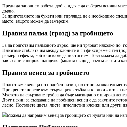
Преди да започнем работа, добра идея е да съберем всички мат
дърво.
За приготвянето на букети или гирлянда не е необходимо специ
място, защото можем да замърсим.
Правим палма (грозд) за гробището
За да подготвим палмовото дърво, ще ни трябват няколко по -го
Плъзгаме стъблата им между клоните и ги фиксираме с тел (по
размер и ефекта, който искаме да постигнем. Това можем да до
завързани с широка панделка (можем също да тъчем лентата кат
Правим венец за гробището
Подготвяме венеца по подобен начин, но от по -малки елементи.
Прикрепете повече към стърчащите стъбла и клонки - и така ната
Мястото на свързване трябва да бъде маскирано с широка лента
Друг начин за създаване на гробищен венец е да закупите готов
лесно. Поставете цветя, листа, иглолистни клонки или други 
Можем да направим венец за гробището от нулата или да изп