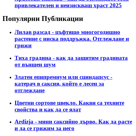
привлекателен и неизискващ храст 2025
Популярни Публикации
Лилав разсад - цъфтящо многогодишно
растение с ниска поддръжка. Отглеждане и
грижи
Тиха градина - как да защитим градината
от външен шум
Златен епипремнум или сциндапсус -
катерач в саксия, който е лесен за
отглеждане
Цветни сортове цвекло. Какви са техните
свойства и как да се ядат
Ardizja - мини саксийно дърво. Как да расте
и да се грижим за него