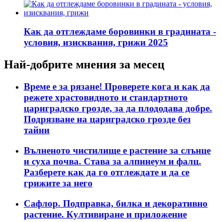
Как да отглеждаме боровинки в градината -
условия, изисквания, грижи 2025
Най-добрите мнения за месец
Време е за рязане! Проверете кога и как да
режете храстовидното и стандартното
цариградско грозде, за да плододава добре.
Подрязване на цариградско грозде без
тайни
Вълненото чистилище е растение за слънце
и суха почва. Става за алпинеум и фалц.
Разберете как да го отглеждате и да се
грижите за него
Сафлор. Подправка, билка и декоративно
растение. Култивиране и приложение