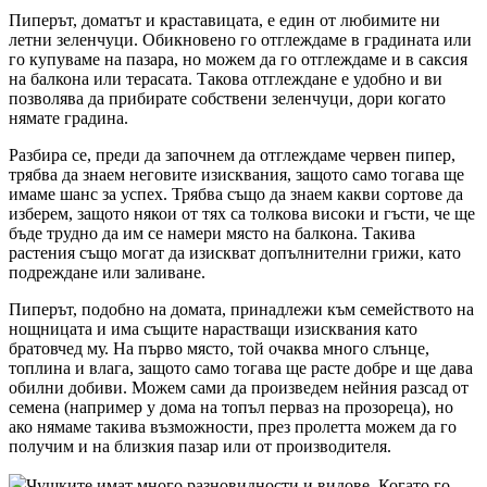
Пиперът, доматът и краставицата, е един от любимите ни
летни зеленчуци. Обикновено го отглеждаме в градината или
го купуваме на пазара, но можем да го отглеждаме и в саксия
на балкона или терасата. Такова отглеждане е удобно и ви
позволява да прибирате собствени зеленчуци, дори когато
нямате градина.
Разбира се, преди да започнем да отглеждаме червен пипер,
трябва да знаем неговите изисквания, защото само тогава ще
имаме шанс за успех. Трябва също да знаем какви сортове да
изберем, защото някои от тях са толкова високи и гъсти, че ще
бъде трудно да им се намери място на балкона. Такива
растения също могат да изискват допълнителни грижи, като
подреждане или заливане.
Пиперът, подобно на домата, принадлежи към семейството на
нощницата и има същите нарастващи изисквания като
братовчед му. На първо място, той очаква много слънце,
топлина и влага, защото само тогава ще расте добре и ще дава
обилни добиви. Можем сами да произведем нейния разсад от
семена (например у дома на топъл перваз на прозореца), но
ако нямаме такива възможности, през пролетта можем да го
получим и на близкия пазар или от производителя.
Чушките имат много разновидности и видове. Когато го