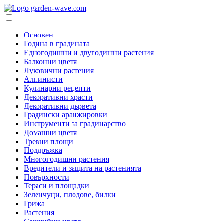
Основен
Година в градината
Едногодишни и двугодишни растения
Балконни цветя
Луковични растения
Алпинисти
Кулинарни рецепти
Декоративни храсти
Декоративни дървета
Градински аранжировки
Инструменти за градинарство
Домашни цветя
Тревни площи
Поддръжка
Многогодишни растения
Вредители и защита на растенията
Повърхности
Тераси и площадки
Зеленчуци, плодове, билки
Грижа
Растения