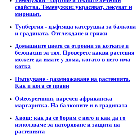
Теменужки - сортове и техните лечебни
свойства. Теменужки: украсяват, лекуват и
миришат.
Тунбергия - цъфтяща катерушка за балкона
и градината. Отглеждане и грижи
Домашните цветя са отровни за котките и
безопасни за тях. Проверете какви растения
можете да имате у дома, когато в него има
котка
Пъпкуване - размножаване на растенията.
Как и кога се прави
Osteospermum, наречен африканска
маргаритка. На балконите и в градината
Хвощ: как да се борим с него и как да го
използваме за наторяване и защита на
растенията