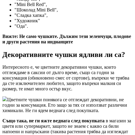
"Mini Bell Red",
"Шоколад Mini Bell",
"Сладка хапка",
"Художник"
"Ода".
Вижте: Не само чушките. Дължим тези зеленчуци, плодове
и други растения на индианците
Декоративните чушки ядливи ли са?
Интересното е, че цветните декоративни чушки, които
отглеждаме в саксии от дълго време, също са годни за
консумация (обикновено смес от сортове), въпреки че трябва
да сте изключителен любител, защото въпреки малкия си
размер, те имат много остър вкус.
Цветните чушки понякога се отглеждат декоративни, не
годни за консумация. Ето защо за тях се използват различни
химикали. Не ги ядем веднага след покупката.
Също така, не ги яжте веднага след покупката
в магазин за
цветя или супермаркет, защото не знаем с какво са били
напоени и напръскани (такива растения трябва да изглеждат