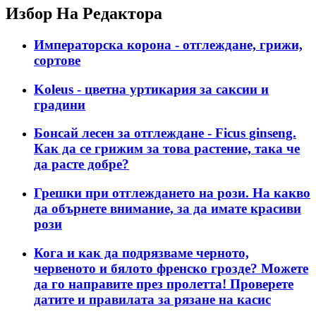
Избор На Редактора
Императорска корона - отглеждане, грижи,
сортове
Koleus - цветна уртикария за саксии и
градини
Бонсай лесен за отглеждане - Ficus ginseng.
Как да се грижим за това растение, така че
да расте добре?
Грешки при отглеждането на рози. На какво
да обърнете внимание, за да имате красиви
рози
Кога и как да подрязваме черното,
червеното и бялото френско грозде? Можете
да го направите през пролетта! Проверете
датите и правилата за рязане на касис