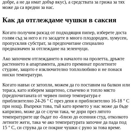
добре, а не да имат добър вкус), а средствата за грижа за тях
може да са вредни за нас.
Как да отглеждаме чушки в саксия
Когато получим разсад от подходящия пипер, изберете доста
голям съд за него и го засадете в много плодороден, хумусен,
пропусклив субстрат, за предпочитане специално
предназначен за отглеждане на зеленчуци.
Ако започнем отглеждането в началото на пролетта, дръжте
растението в апартамента, докато преминат пролетните
студове, защото е изключително топлолюбиво и не понася
ниски температури.
Когато навън се затопли, можем да го поставим на балкон или
тераса, като изберем защитено, слънчево и топло място
(предпочитаната от червен пипер температура е
приблизително 24-26 ° C през деня и приблизително 16-18 ° C
при нощ). Въпреки това, тъй като времето у нас може да бъде
капризно, може да се случи така, че дори през лятото
температурите ще бъдат по -близо до есенния студ, отколкото
летните жеги, така че ако температурата започне да пада под
15 ° C, си струва да се покрие чушки с руно за това време.