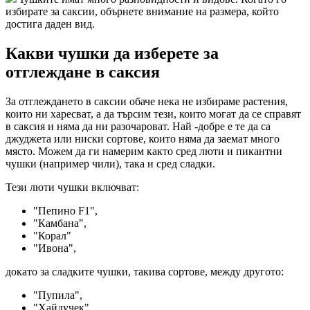
избирате за саксии, обърнете внимание на размера, който
достига даден вид.
Какви чушки да изберете за
отглеждане в саксия
За отглеждането в саксии обаче нека не избираме растения,
които ни харесват, а да търсим тези, които могат да се справят
в саксия и няма да ни разочароват. Най -добре е те да са
джуджета или ниски сортове, които няма да заемат много
място. Можем да ги намерим както сред люти и пикантни
чушки (например чили), така и сред сладки.
Тези люти чушки включват:
"Пепино F1",
"Камбана",
"Корал"
"Ивона",
докато за сладките чушки, такива сортове, между другото:
"Пупила",
"Хайдучек",