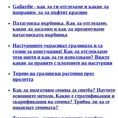
Gailardie - как да ги отгледаме и какво да
направим, за да цъфтят красиво
Патагонска върбинка. Как да отгледаме,
какво да засадим и как да презимуваме
патагонската върбинка
Настурциите украсяват градината и са
годни за консумация! Как да отглеждаме
тези цветя и как да ги използваме? Вижте
какво да правите с плодовете на настурция
Торене на градински растения през
пролетта
Как да подготвим семена за сеитба? Научете
основните методи. Какво е стратификация и
скарификация на семена? Трябва ли да се
накиснат семената?