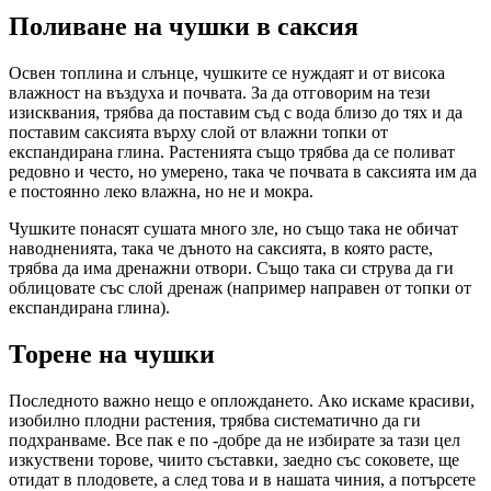
Поливане на чушки в саксия
Освен топлина и слънце, чушките се нуждаят и от висока
влажност на въздуха и почвата. За да отговорим на тези
изисквания, трябва да поставим съд с вода близо до тях и да
поставим саксията върху слой от влажни топки от
експандирана глина. Растенията също трябва да се поливат
редовно и често, но умерено, така че почвата в саксията им да
е постоянно леко влажна, но не и мокра.
Чушките понасят сушата много зле, но също така не обичат
наводненията, така че дъното на саксията, в която расте,
трябва да има дренажни отвори. Също така си струва да ги
облицовате със слой дренаж (например направен от топки от
експандирана глина).
Торене на чушки
Последното важно нещо е оплождането. Ако искаме красиви,
изобилно плодни растения, трябва систематично да ги
подхранваме. Все пак е по -добре да не избирате за тази цел
изкуствени торове, чиито съставки, заедно със соковете, ще
отидат в плодовете, а след това и в нашата чиния, а потърсете