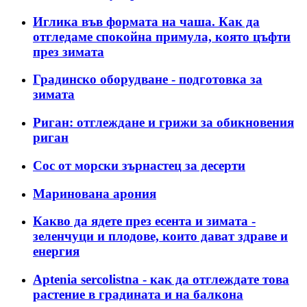
Иглика във формата на чаша. Как да
отгледаме спокойна примула, която цъфти
през зимата
Градинско оборудване - подготовка за
зимата
Риган: отглеждане и грижи за обикновения
риган
Сос от морски зърнастец за десерти
Маринована арония
Какво да ядете през есента и зимата -
зеленчуци и плодове, които дават здраве и
енергия
Aptenia sercolistna - как да отглеждате това
растение в градината и на балкона