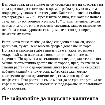
Въпреки това, за да можем да се наслаждаваме на красотата на
това красиво растение дълго време, трябва да му осигурим
подходящи условия за отглеждане
.
Калатеята изисква стайна
температура 18-22 ° C през цялата година, тъй като не понася
студ (не понася температури под 15 ° C) или течение. Трябва
да има и място с много разсеяна светлина, защото въпреки че
не обича сянка, суровото слънце може лесно да повреди
нежните му листа.
Растението също трябва да бъде снабдено с влажен, добре
дрениран, хумус, леко
кисела среда
с добавяне на торф.
Почвата в саксията трябва винаги да е влажна, но никога
мокра, тъй като излишната вода причинява гниене на
корените. По време на вегетационния период калатеята също
очаква систематично доставяне на торове, предназначени за
стайни растения с декоративни листа (освен ако не съдържат
добавен калций). Биохумусът, който съдържа голямо
количество ценни органични вещества, също ще бъде
перфектен. Тези растения също могат да се хранят с утайка от
кафе или чай, което ще помогне за поддържане на правилното
рН на почвата.
Не забравяйте да поръсите калатеята