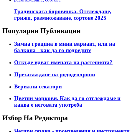
Градинската боровинка. Отглеждане,
грижи, размножаване, сортове 2025
Популярни Публикации
Зимна градина в мини вариант, или на
балкона - как да го подредите
Откъде идват имената на растенията?
Презасаждане на рододендрони
Верижни секатори
Цветни моркови. Как да го отглеждаме и
каква е неговата употреба
Избор На Редактора
Четири сезона - произведения и инструменти