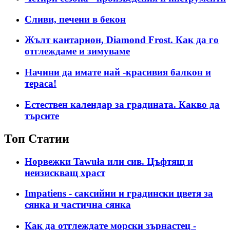
Сливи, печени в бекон
Жълт кантарион, Diamond Frost. Как да го
отглеждаме и зимуваме
Начини да имате най -красивия балкон и
тераса!
Естествен календар за градината. Какво да
търсите
Топ Статии
Норвежки Tawuła или сив. Цъфтящ и
неизискващ храст
Impatiens - саксийни и градински цветя за
сянка и частична сянка
Как да отглеждате морски зърнастец -