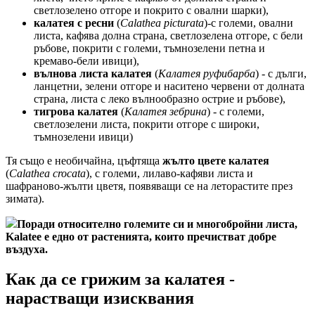
светлозелено отгоре и покрито с овални шарки),
калатея с ресни
(
Calathea picturata
)-с големи, овални
листа, кафява долна страна, светлозелена отгоре, с бели
ръбове, покрити с големи, тъмнозелени петна и
кремаво-бели ивици),
вълнова листа калатея
(
Калатея руфибарба
) - с дълги,
ланцетни, зелени отгоре и наситено червени от долната
страна, листа с леко вълнообразно острие и ръбове),
тигрова калатея
(
Калатея зебрина
) - с големи,
светлозелени листа, покрити отгоре с широки,
тъмнозелени ивици)
Тя също е необичайна, цъфтяща
жълто цвете калатея
(
Calathea crocata
), с големи, лилаво-кафяви листа и
шафраново-жълти цветя, появяващи се на леторастите през
зимата).
Поради относително големите си и многобройни листа,
Kalatee е едно от растенията, които пречистват добре
въздуха.
Как да се грижим за калатея -
нарастващи изисквания