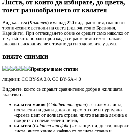
Листа, от които да избирате, до цвета,
тоест разнообразието от калатея
Вид калатея (
Калатея
) има над 250 вида растения, главно от
тропическите региони на света (включително Бразилия,
Карибите). При отглеждането обаче се срещат само няколко от
тях, тъй като поради произхода си растенията имат толкова
високи изисквания, че е трудно да ги задоволите у дома.
вижте снимки
Препоръчваме статии
лицензи: CC BY-SA 3.0, CC BY-SA-4.0
Видовете, които се справят сравнително добре в жилищата,
включват:
калатея макоя
(
Calathea macoyana
) - с големи листа,
поставени на дълги дръжки, крем отгоре и пурпурно
-кремав цвят от долната страна, чиято външна ламина е
покрита с големи зелени петна,
калатея
(
Calathea lancifolia
) - с ланцетни, дълги, широки
листа, чието хриле е кафяво от долната страна и