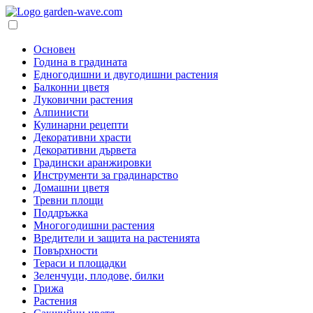
Основен
Година в градината
Едногодишни и двугодишни растения
Балконни цветя
Луковични растения
Алпинисти
Кулинарни рецепти
Декоративни храсти
Декоративни дървета
Градински аранжировки
Инструменти за градинарство
Домашни цветя
Тревни площи
Поддръжка
Многогодишни растения
Вредители и защита на растенията
Повърхности
Тераси и площадки
Зеленчуци, плодове, билки
Грижа
Растения