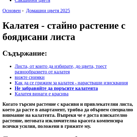
Сакшийни цветя
Основен
›
Домашни цветя 2025
Калатея - стайно растение с
боядисани листа
Съдържание:
Листа, от които да избирате, до цвета, тоест
разнообразието от калатея
вижте снимки
Как да се грижим за калатея - нарастващи изисквания
Не забравяйте да поръсите калатеята
Калатея винаги е красива
Когато търсим растение с красиви и привлекателни листа,
което да расте в апартамент, трябва да обърнем специално
внимание на калатеята. Въпреки че е доста взискателно
растение, неговата изключителна красота компенсира
всички усилия, положени в грижите му.