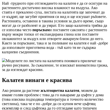
Най -трудното при отглеждането на калатея е да се осигури на
растението достатъчно висока влажност на въздуха. Ако
стаята е прекалено суха, листата на калатеята ще започнат да
се къдрят, ще загубят приятния си вид и ще изсушат ръбовете.
Растенията, оставени в такива условия за дълго време, също
могат да се разболеят и да умрат. Ето защо калатеята трябва да
се използва често
поръсвам
и поставете саксията с растението
върху мокри топки от експандирана глина или поставете
овлажнител за въздух или отворете аквариум близо до него.
Както за поръсване, така и за поливане на калатея е най -добре
да използвате приготвена вода - тъй като тя не съдържа
калциеви съединения.
Моделите по листата на калатеята понякога приличат на
ръчно рисувани. За съжаление, те изискват внимателна грижа,
за да изглеждат красиви.
Калатея винаги е красива
Ако решим да растеме
жълтоцветна калатея
, можем да
имаме голям проблем с това да го накараме да цъфти у дома
(това изисква подходяща температура и точното количество
светлина), така че е по -добре да си купим вече цъфтящ
екземпляр и след цъфтежа да го отгледаме като типичен