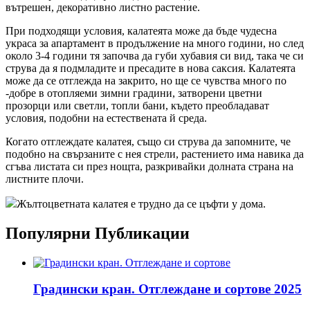
вътрешен, декоративно листно растение.
При подходящи условия, калатеята може да бъде чудесна
украса за апартамент в продължение на много години, но след
около 3-4 години тя започва да губи хубавия си вид, така че си
струва да я подмладите и пресадите в нова саксия. Калатеята
може да се отглежда на закрито, но ще се чувства много по
-добре в отопляеми зимни градини, затворени цветни
прозорци или светли, топли бани, където преобладават
условия, подобни на естествената й среда.
Когато отглеждате калатея, също си струва да запомните, че
подобно на свързаните с нея стрели, растението има навика да
сгъва листата си през нощта, разкривайки долната страна на
листните плочи.
Жълтоцветната калатея е трудно да се цъфти у дома.
Популярни Публикации
Градински кран. Отглеждане и сортове 2025