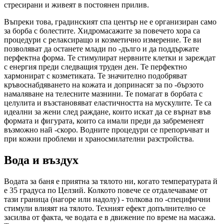
стресирани и живеят в постоянен прилив.
Въпреки това, градинският спа център не е организиран само
за борба с болестите. Хидромасажите за повечето хора са
процедури с релаксиращо и козметично измерение. Те ви
позволяват да останете млади по -дълго и да поддържате
перфектна форма. Те стимулират нервните клетки и зареждат
с енергия преди следващия труден ден. Те перфектно
хармонират с козметиката. Те значително подобряват
кръвоснабдяването на кожата и допринасят за по -бързото
намаляване на телесните мазнини. Те помагат в борбата с
целулита и възстановяват еластичността на мускулите. Те са
идеални за жени след раждане, които искат да се върнат във
формата и фигурата, които са имали преди да забременеят
възможно най -скоро. Водните процедури се препоръчват и
при кожни проблеми и храносмилателни разстройства.
Вода и въздух
Водата за баня е приятна за тялото ни, когато температурата й
е 35 градуса по Целзий. Колкото повече се отдалечаваме от
тази граница (нагоре или надолу) - толкова по -специфични
стимули влияят на тялото. Техният ефект допълнително се
засилва от факта, че водата е в движение по време на масажа.