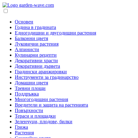
Основен
Година в градината
Едногодишни и двугодишни растения
Балконни цветя
Луковични растения
Алпинисти
Кулинарни рецепти
Декоративни храсти
Декоративни дървета
Градински аранжировки
Инструменти за градинарство
Домашни цветя
Тревни площи
Поддръжка
Многогодишни растения
Вредители и защита на растенията
Повърхности
Тераси и площадки
Зеленчуци, плодове, билки
Грижа
Растения