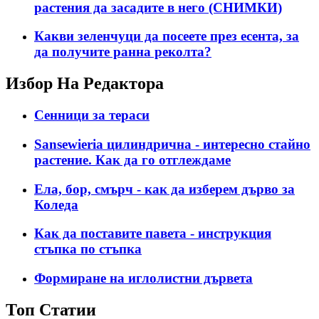
растения да засадите в него (СНИМКИ)
Какви зеленчуци да посеете през есента, за
да получите ранна реколта?
Избор На Редактора
Сенници за тераси
Sansewieria цилиндрична - интересно стайно
растение. Как да го отглеждаме
Ела, бор, смърч - как да изберем дърво за
Коледа
Как да поставите павета - инструкция
стъпка по стъпка
Формиране на иглолистни дървета
Топ Статии