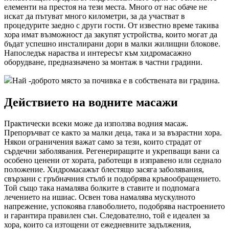
елементи на престоя на тези места. Много от нас обаче не
искат да пътуват много километри, за да участват в
процедурите заедно с други гости. От известно време такива
хора имат възможност да закупят устройства, които могат да
бъдат успешно инсталирани дори в малки жилищни блокове.
Напоследък нараства и интересът към хидромасажно
оборудване, предназначено за монтаж в частни градини.
Най -доброто място за почивка е в собствената ви градина.
Действието на водните масажи
Практически всеки може да използва водния масаж.
Препоръчват се както за малки деца, така и за възрастни хора.
Някои ограничения важат само за тези, които страдат от
сърдечни заболявания. Регенериращите и укрепващи вани са
особено ценени от хората, работещи в изправено или седнало
положение. Хидромасажът блестящо засяга заболявания,
свързани с гръбначния стълб и подобрява кръвообращението.
Той също така намалява болките в ставите и подпомага
лечението на ишиас. Освен това намалява мускулното
напрежение, успокоява главоболието, подобрява настроението
и гарантира правилен сън. Следователно, той е идеален за
хора, които са изтощени от ежедневните задължения,