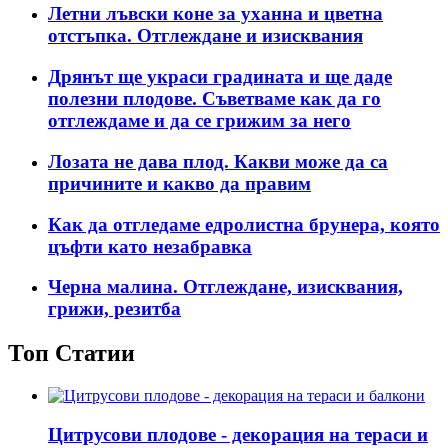
Летни лъвски коне за уханна и цветна
отстъпка. Отглеждане и изисквания
Дрянът ще украси градината и ще даде
полезни плодове. Съветваме как да го
отглеждаме и да се грижим за него
Лозата не дава плод. Какви може да са
причините и какво да правим
Как да отгледаме едролистна брунера, която
цъфти като незабравка
Черна малина. Отглеждане, изисквания,
грижи, резитба
Топ Статии
Цитрусови плодове - декорация на тераси и