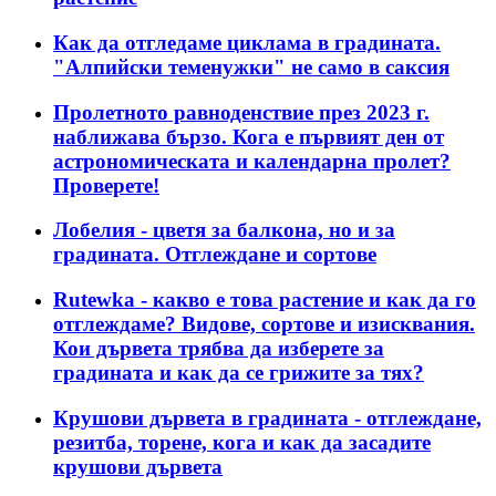
Как да отгледаме циклама в градината.
"Алпийски теменужки" не само в саксия
Пролетното равноденствие през 2023 г.
наближава бързо. Кога е първият ден от
астрономическата и календарна пролет?
Проверете!
Лобелия - цветя за балкона, но и за
градината. Отглеждане и сортове
Rutewka - какво е това растение и как да го
отглеждаме? Видове, сортове и изисквания.
Кои дървета трябва да изберете за
градината и как да се грижите за тях?
Крушови дървета в градината - отглеждане,
резитба, торене, кога и как да засадите
крушови дървета