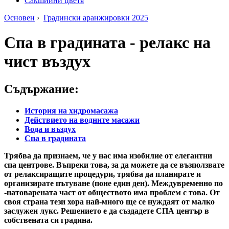
Сакшийни цветя
Основен
›
Градински аранжировки 2025
Спа в градината - релакс на
чист въздух
Съдържание:
История на хидромасажа
Действието на водните масажи
Вода и въздух
Спа в градината
Трябва да признаем, че у нас има изобилие от елегантни
спа центрове. Въпреки това, за да можете да се възползвате
от релаксиращите процедури, трябва да планирате и
организирате пътуване (поне един ден). Междувременно по
-натоварената част от обществото има проблем с това. От
своя страна тези хора най-много ще се нуждаят от малко
заслужен лукс. Решението е да създадете СПА център в
собствената си градина.