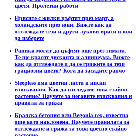
цветя. Пролетни работи
Ирисите с жилки цъфтят през март, а
холандските през юни. Вижте как да
отглеждате тези и други лукови ириси и кои
да изберете
Раники могат да цъфтят още през зимата.
Те ще красят дисконта и алпинеума. Вижте
как да отглеждате и да се грижите за тези
грациозни цветя? Кога да засадите ранчо
Sleepless има цветни листа и ниски
изисквания. Как да отгледаме това стайно
растение? Научете за неговите изисквания и
правила за грижа
Кралска бегония или Begonia rex, известна
още като наклонена. Научете правилата за
отглеждане и грижа за това цветно стайно
растение