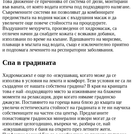
Това движение се причинява от система от дюзи, монтирани
във ваната, от която водата изтича под подходящото налягане.
Съвременните системи ви позволяват да комбинирате
предимствата на водния масаж с въздушния масаж и да
увеличите още повече стойността на процедурите.
Въздушните мехурчета, произведени от хидромасаж, са
отличен начин да снабдите кожата с всякакви добавки,
използвани по време на къпане. Вдишването на миризми,
плаващи в мъглата над водата, също е изключително приятно
и подпомага лечението на респираторни заболявания.
Спа в градината
Хидромасажът е още по -изкушаващ, когато може да се
използва в условия на лекота и комфорт. Тези условия не са ли
създадени от нашата собствена градина? В края на краищата
това е най -подходящото място за изживяване на блажени
моменти на релаксация, дори когато нямаме градинско
джакузи. Поставянето на гореща вана близо до къщата ще
увеличи естетическата стойност на градината и те ни научиха
собствениците на частен спа център. Предлаганите
понастоящем градински минерални извори могат да се
използват целогодишно, въпреки че, разбира се, най
-изкушаващото е баня на открито през летните жеги.