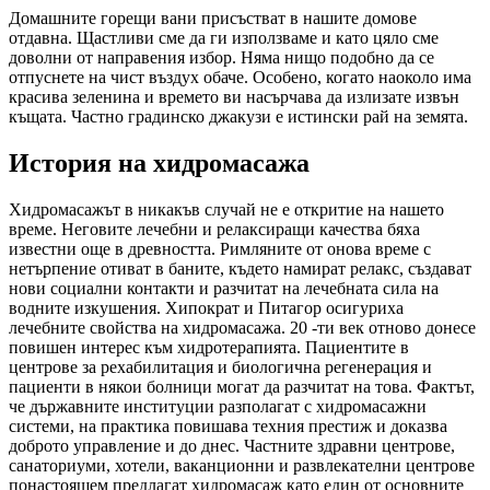
Домашните горещи вани присъстват в нашите домове
отдавна. Щастливи сме да ги използваме и като цяло сме
доволни от направения избор. Няма нищо подобно да се
отпуснете на чист въздух обаче. Особено, когато наоколо има
красива зеленина и времето ви насърчава да излизате извън
къщата. Частно градинско джакузи е истински рай на земята.
История на хидромасажа
Хидромасажът в никакъв случай не е откритие на нашето
време. Неговите лечебни и релаксиращи качества бяха
известни още в древността. Римляните от онова време с
нетърпение отиват в баните, където намират релакс, създават
нови социални контакти и разчитат на лечебната сила на
водните изкушения. Хипократ и Питагор осигуриха
лечебните свойства на хидромасажа. 20 -ти век отново донесе
повишен интерес към хидротерапията. Пациентите в
центрове за рехабилитация и биологична регенерация и
пациенти в някои болници могат да разчитат на това. Фактът,
че държавните институции разполагат с хидромасажни
системи, на практика повишава техния престиж и доказва
доброто управление и до днес. Частните здравни центрове,
санаториуми, хотели, ваканционни и развлекателни центрове
понастоящем предлагат хидромасаж като един от основните