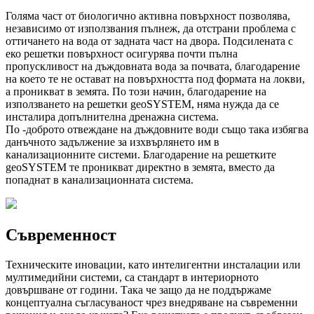
Голяма част от биологично активна повърхност позволява,
независимо от използвания пълнеж, да отстрани проблема с
оттичането на вода от задната част на двора. Подсилената с
еко решетки повърхност осигурява почти пълна
пропускливост на дъждовната вода за почвата, благодарение
на което те не остават на повърхността под формата на локви,
а проникват в земята. По този начин, благодарение на
използването на решетки geoSYSTEM, няма нужда да се
инсталира допълнителна дренажна система.
По -доброто отвеждане на дъждовните води също така избягва
данъчното задължение за изхвърлянето им в
канализационните системи. Благодарение на решетките
geoSYSTEM те проникват директно в земята, вместо да
попаднат в канализационната система.
Съвременност
Техническите иновации, като интелигентни инсталации или
мултимедийни системи, са стандарт в интериорното
довършване от години. Така че защо да не поддържаме
концептуална съгласуваност чрез внедряване на съвременни