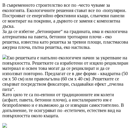
В съвременното строителство все по -често чуваме за
екологията. Екологичните решения стават все по -популярни.
Построяват се енергийно ефективни къщи, слънчеви панели
се монтират на покриви, а дървото се заменя с композитна
дъска.
За да се избегне „бетониране“ на градината, има и екологична
алтернатива на павета, бетонни тротоарни плочи - еко
решетка, известна като решетка за тревни площи, пластмасова
ажурна плоча, пътна решетка, еко настилка.
Еко решетката е напълно екологичен начин за укрепване на
повърхността. Решетките са изработени от изцяло рециклиран
материал и освен това могат да се рециклират и да се
използват повторно. Предлагат се в две форми - квадратна (50
см х 50 см) или правоъгълна (60 см х 40 см) .Решетките се
свързват посредством фиксатори, създавайки ефект „пчелна
пита“.
Като цяло те са по-евтини от традиционните им колеги
(асфалт, павета, бетонни плочи), а инсталирането им е
безпроблемно и е възможно да се извърши самостоятелно. В
допълнение, те осигуряват по -естетичен, естествен вид на
повърхността около къщата.