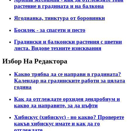
растение в градината и на балкона
Ягодианка, тинктура от боровинки
Босилек - за спагети и песто
Градински и балконски растения с цветни
листа. Видове техните изисквания
Избор На Редактора
Какво трябва да се направи в градината?
Календар на градинските работи за цялата
година
Как да отглеждате орхидея дендробиум и
какво да направите, за да цъфти
Хибискус (хибискус) - но какво? Проверете
какъв хибискус имате и как да го
отглеждате