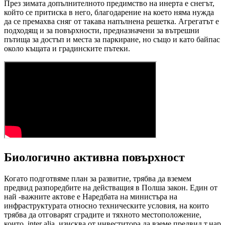
През зимата допълнителното предимство на инерта е снегът,
който се притиска в него, благодарение на което няма нужда
да се премахва сняг от такава напълнена решетка. Агрегатът е
подходящ и за повърхности, предназначени за вътрешни
пътища за достъп и места за паркиране, но също и като байпас
около къщата и градинските пътеки.
Биологично активна повърхност
Когато подготвяме план за развитие, трябва да вземем
предвид разпоредбите на действащия в Полша закон. Един от
най -важните актове е Наредбата на министъра на
инфраструктурата относно техническите условия, на които
трябва да отговарят сградите и тяхното местоположение,
които, inter alia, изисква от инвеститора да вземе предвид т.нар