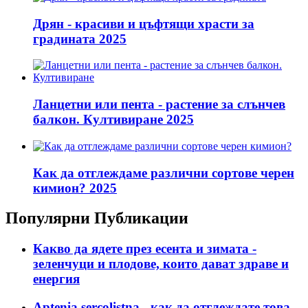
Дрян - красиви и цъфтящи храсти за
градината 2025
Ланцетни или пента - растение за слънчев
балкон. Култивиране 2025
Как да отглеждаме различни сортове черен
кимион? 2025
Популярни Публикации
Какво да ядете през есента и зимата -
зеленчуци и плодове, които дават здраве и
енергия
Aptenia sercolistna - как да отглеждате това