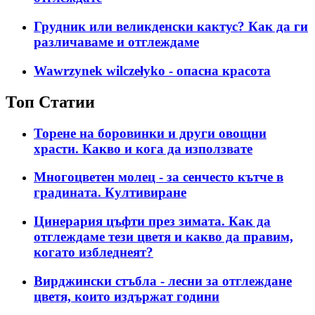
Грудник или великденски кактус? Как да ги
различаваме и отглеждаме
Wawrzynek wilczełyko - опасна красота
Топ Статии
Торене на боровинки и други овощни
храсти. Какво и кога да използвате
Многоцветен молец - за сенчесто кътче в
градината. Култивиране
Цинерария цъфти през зимата. Как да
отглеждаме тези цветя и какво да правим,
когато избледнеят?
Вирджински стъбла - лесни за отглеждане
цветя, които издържат години