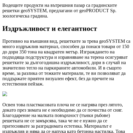
Водещите продукти на вътрешния пазар са градинските
решетки geoSYSTEM, предлагани от geoPRODUCT Sp.
зоологическа градина.
Издръжливост и елегантност
Противно на външния вид, решетките за трева geoSYSTEM са
много издръжлив материал, способен да понася товари от 150
до дори 350 тона на квадратен метър. Изграждането на
подходяща подструктура и изравняване на терена осигуряват
решетките за дългогодишна издръжливост, дори в случай на
значително тегло на паркираните автомобили. И в същото
време, за разлика от тежките материали, те ви позволяват да
поддържате приятен визуален ефект, без да пречите на
естествения пейзаж.
Освен това пластмасовата плоча не се нагрява през лятото,
докато през зимата не е необходимо да се почиства от сняг.
Благодарение на малката повърхност (тънки ръбове)
решетката не се замърсява, така че не е нужно да се
притеснявате за разградимата естетика. Материалът е
издръжлив и няма да се напука като бетонна настилка. Това