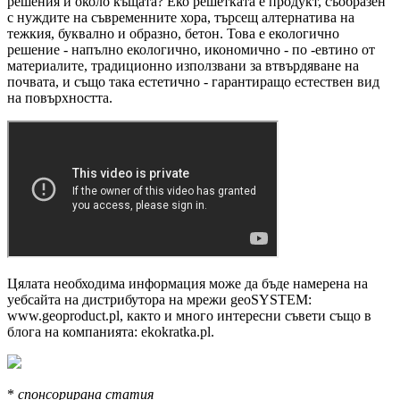
решения и около къщата? Еко решетката е продукт, съобразен
с нуждите на съвременните хора, търсещ алтернатива на
тежкия, буквално и образно, бетон. Това е екологично
решение - напълно екологично, икономично - по -евтино от
материалите, традиционно използвани за втвърдяване на
почвата, и също така естетично - гарантиращо естествен вид
на повърхността.
Цялата необходима информация може да бъде намерена на
уебсайта на дистрибутора на мрежи geoSYSTEM:
www.geoproduct.pl, както и много интересни съвети също в
блога на компанията: ekokratka.pl.
*
спонсорирана статия