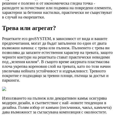
решение е полезно и от икономическа гледна точка -
разходите за почистване или подмяна на повредени елементи,
характерни за бетонни настилки, практически не съществуват
в случай на екорешетки.
Трева или агрегат?
Решетките eco geoSYSTEM, в зависимост от вида и вашите
предпочитания, могат да бъдат запълнени по един от двата
възможни начина: с трева или пълнеж. Пълненето с трева ви
позволява да запазите естествения характер на тревата, защото
черните контури на решетката стават практически невидими
под „зеления килим“. В същото време ажурната пластмасова
плоча укрепва кореновия слой на тревата, като по този начин
увеличава нейната устойчивост и издръжливост. Тревното
покритие е подходящо за тревни площи, пътища за достъп и
паркинги.
Използването на пълнеж или декоративен камък осигурява
модерен дизайн, в съответствие с най -новите тенденции в
дизайна. Голям избор от камъни (песъчинки, чакъл, камъчета)
дава възможност за съгласувана композиция с околностите.