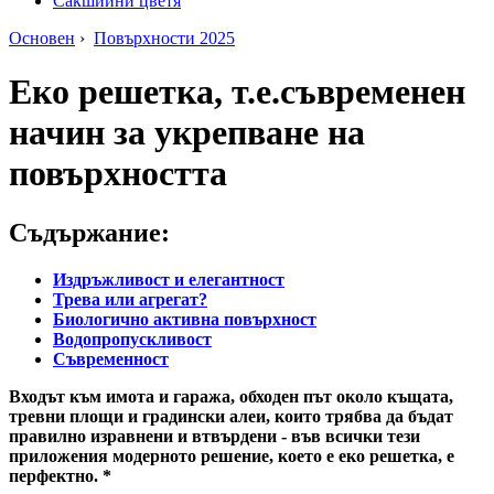
Сакшийни цветя
Основен
›
Повърхности 2025
Еко решетка, т.е.съвременен
начин за укрепване на
повърхността
Съдържание:
Издръжливост и елегантност
Трева или агрегат?
Биологично активна повърхност
Водопропускливост
Съвременност
Входът към имота и гаража, обходен път около къщата,
тревни площи и градински алеи, които трябва да бъдат
правилно изравнени и втвърдени - във всички тези
приложения модерното решение, което е еко решетка, е
перфектно. *