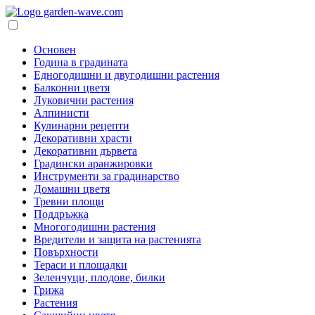
Основен
Година в градината
Едногодишни и двугодишни растения
Балконни цветя
Луковични растения
Алпинисти
Кулинарни рецепти
Декоративни храсти
Декоративни дървета
Градински аранжировки
Инструменти за градинарство
Домашни цветя
Тревни площи
Поддръжка
Многогодишни растения
Вредители и защита на растенията
Повърхности
Тераси и площадки
Зеленчуци, плодове, билки
Грижа
Растения