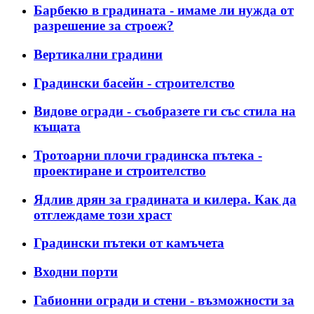
Барбекю в градината - имаме ли нужда от
разрешение за строеж?
Вертикални градини
Градински басейн - строителство
Видове огради - съобразете ги със стила на
къщата
Тротоарни плочи градинска пътека -
проектиране и строителство
Ядлив дрян за градината и килера. Как да
отглеждаме този храст
Градински пътеки от камъчета
Входни порти
Габионни огради и стени - възможности за