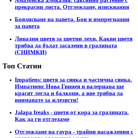
Амазонска алоказия: саксийно растение с
прекрасни листа. Отглеждане, изисквания
Боядисване на павета. Бои и импрегнации
за павета
Ливадни цветя за цветни лехи. Какви цветя
трябва да бъдат засадени в градината
(СНИМКИ)
Топ Статии
Impatiens: цветя за сянка и частична сянка.
Импатиенс Нова Гвинея и валериана ще
красят легла и балкони, а вие трябва да
внимавате за жлезисти!
Jalapa freaks - цветя от кора за градината.
Как да ги отгледаме
Отглеждане на гаура - трайни насаждения с