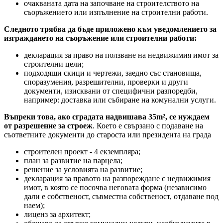
очакваната дата на започване на строителството на
съоръжението или изпълнение на строителни работи.
Следното трябва да бъде приложено към уведомлението за
изграждането на съоръжение или строителни работи:
декларация за право на ползване на недвижимия имот за
строителни цели;
подходящи скици и чертежи, заедно със становища,
споразумения, разрешителни, проверки и други
документи, изисквани от специфични разпоредби,
например: доставка или събиране на комунални услуги.
Въпреки това, ако сградата надвишава 35m², се нуждаем
от разрешение за строеж
. Което е свързано с подаване на
съответните документи до староста или президента на града
строителен проект - 4 екземпляра;
план за развитие на парцела;
решение за условията на развитие;
декларация за правото на разпореждане с недвижимия
имот, в която се посочва неговата форма (независимо
дали е собственост, съвместна собственост, отдаване под
наем);
лиценз за архитект;