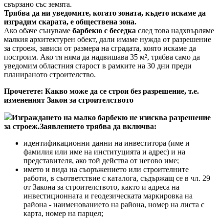
свързано със земята.
Трябва да ни уведомите, когато зоната, където искаме да
изградим скарата, е обществена зона.
Ако обаче сънуваме
барбекю с беседка
след това надхвърляме
малкия архитектурен обект, дали имаме нужда от разрешение
за строеж, зависи от размера на сградата, която искаме да
построим. Ако тя няма да надвишава 35 м², трябва само да
уведомим областния старост в рамките на 30 дни преди
планираното строителство.
Прочетете: Какво може да се строи без разрешение, т.е.
измененият Закон за строителството
Изграждането на малко барбекю не изисква разрешение
за строеж.Заявлението трябва да включва:
идентификационни данни на инвеститора (име и
фамилия или име на институцията и адрес) и на
представителя, ако той действа от негово име;
името и вида на съоръжението или строителните
работи, в съответствие с каталога, съдържащ се в чл. 29
от Закона за строителството, както и адреса на
инвестиционната и геодезическата маркировка на
района - наименованието на района, номер на листа с
карта, номер на парцел;