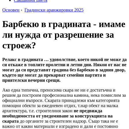
Сакшийни цветя
Основен
›
Градински аранжировки 2025
Барбекю в градината - имаме
ли нужда от разрешение за
строеж?
Релакс в градината … удоволствие, което никой не може да
си откаже в топлите пролетни и летни дни. Някои от нас не
могат да си представят градина без барбекю в задния двор,
където ще могат да прекарват семейни партита и
приятелски вечерни срещи.
Ако една типична, преносима скара не ни е достатъчна и
решим да построим професионална камина, нека помислим за
официални въпроси. Скарата принадлежи към категорията
помощни обекти за ежедневен отдих, т.нар обект на малка
архитектура, т.е. строителния закон
не предвижда
необходимостта от уведомяване за конструкцията на
скарата
до органите за строителен надзор. Също така не е
важно от какви материали е изградено и дали е постоянно