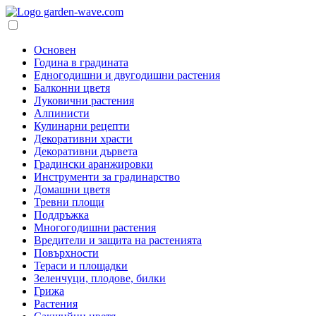
Основен
Година в градината
Едногодишни и двугодишни растения
Балконни цветя
Луковични растения
Алпинисти
Кулинарни рецепти
Декоративни храсти
Декоративни дървета
Градински аранжировки
Инструменти за градинарство
Домашни цветя
Тревни площи
Поддръжка
Многогодишни растения
Вредители и защита на растенията
Повърхности
Тераси и площадки
Зеленчуци, плодове, билки
Грижа
Растения