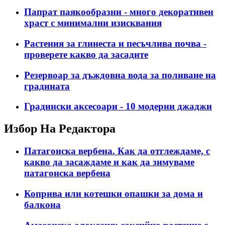
Папрат паякообразни - много декоративен
храст с минимални изисквания
Растения за глинеста и песъчлива почва -
проверете какво да засадите
Резервоар за дъждовна вода за поливане на
градината
Градински аксесоари - 10 модерни джаджи
Избор На Редактора
Патагонска вербена. Как да отглеждаме, с
какво да засаждаме и как да зимуваме
патагонска вербена
Коприва или котешки опашки за дома и
балкона