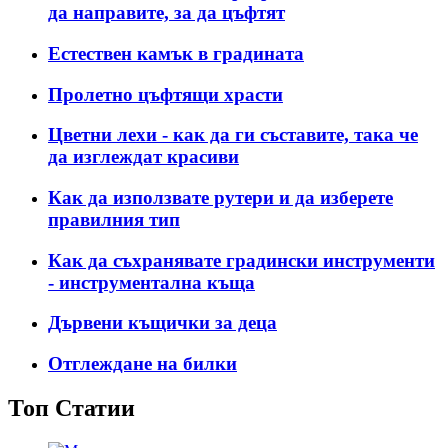
да направите, за да цъфтят
Естествен камък в градината
Пролетно цъфтящи храсти
Цветни лехи - как да ги съставите, така че
да изглеждат красиви
Как да използвате рутери и да изберете
правилния тип
Как да съхранявате градински инструменти
- инструментална къща
Дървени къщички за деца
Отглеждане на билки
Топ Статии